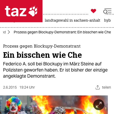

taz zahl ich
niedrigwasser
rente
landtagswahl in sachsen-anhalt
hybri

taz zahl ich
land
Prozess gegen Blockupy-Demonstrant: Ein bisschen wie Che
taz zahl ich
themen
Prozess gegen Blockupy-Demonstrant
Ein bisschen wie Che
politik
Federico A. soll bei Blockupy im März Steine auf
öko
Polizisten geworfen haben. Er ist bisher der einzige
angeklagte Demonstrant.
gesellschaft
2.6.2015
19:24 Uhr
teilen
kultur
sport