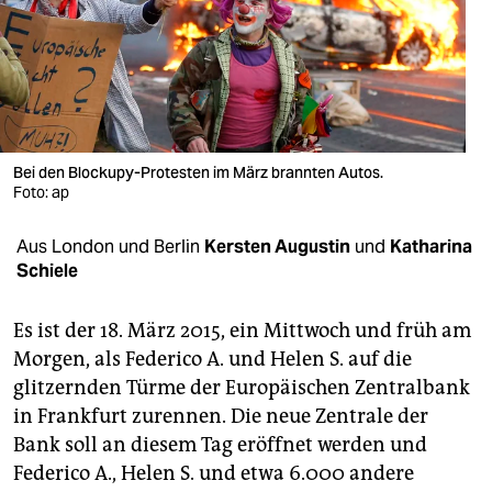
berlin
nord
wahrheit
verlag
Bei den Blockupy-Protesten im März brannten Autos.
verlag
Foto: ap
veranstaltungen
Aus London und Berlin
Kersten Augustin
und
Katharina
Schiele
shop
fragen & hilfe
Es ist der 18. März 2015, ein Mittwoch und früh am
Morgen, als Federico A. und Helen S. auf die
unterstützen
glitzernden Türme der Europäischen Zentralbank
abo
in Frankfurt zurennen. Die neue Zentrale der
Bank soll an diesem Tag eröffnet werden und
genossenschaft
Federico A., Helen S. und etwa 6.000 andere