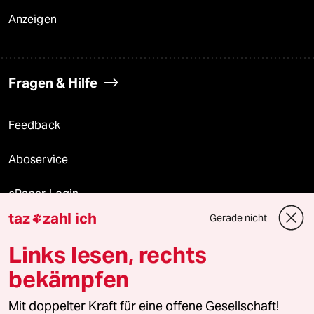
Anzeigen
Fragen & Hilfe
Feedback
Aboservice
ePaper Login
taz
zahl ich
Gerade nicht

Downloads für Abonnierende
Links lesen, rechts
bekämpfen
© 2026 taz Verlags und Vertriebs GmbH
Mit doppelter Kraft für eine offene Gesellschaft!
Alle Rechte vorbehalten. Bei rechtlichen Fragen oder für Genehmigungen