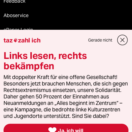
Feedback
Aboservice
ePaper Login
taz
zahl ich
Gerade nicht

Downloads für Abonnierende
Links lesen, rechts
bekämpfen
© 2026 taz Verlags und Vertriebs GmbH
Alle Rechte vorbehalten. Bei rechtlichen Fragen oder für Genehmigungen
Mit doppelter Kraft für eine offene Gesellschaft!
wenden Sie sich bitte an
lizenzen@taz.de
Besonders jetzt brauchen Menschen, die sich gegen
Rechtsextremismus einsetzen, unsere Solidarität.
Daher gehen 50 Prozent der Einnahmen aus
Feedback
Redaktionsstatut
Kommune-Richtlinien
KI-
Neuanmeldungen an „Alles beginnt im Zentrum“ –
eine Kampagne, die bedrohte linke Kulturzentren
Leitlinie
Informant
Datenschutz
Impressum
AGB
und Jugendorte unterstützt. Sind Sie dabei?
Seitenwende
Einwilligungen widerrufen (Ads)

Ja, ich will