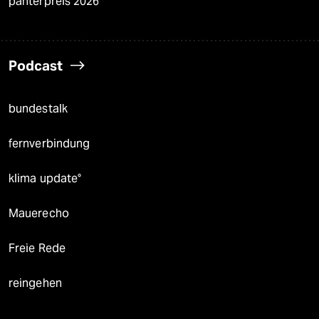
panterpreis 2026
Podcast
bundestalk
fernverbindung
klima update°
Mauerecho
Freie Rede
reingehen