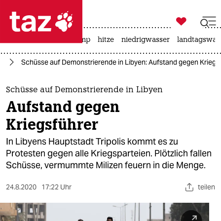

taz zahl ich
katzen
usa unter trump
hitze
niedrigwasser
landtagswahl

taz zahl ich
eg
Schüsse auf Demonstrierende in Libyen: Aufstand gegen Kriegs
taz zahl ich
themen
Schüsse auf Demonstrierende in Libyen
Aufstand gegen
politik
Kriegsführer
öko
In Libyens Hauptstadt Tripolis kommt es zu
Protesten gegen alle Kriegsparteien. Plötzlich fallen
gesellschaft
Schüsse, vermummte Milizen feuern in die Menge.
kultur
24.8.2020
17:22 Uhr
teilen
sport