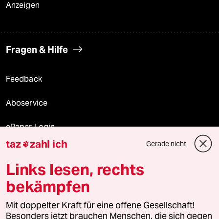
Anzeigen
Fragen & Hilfe
Feedback
Aboservice
ePaper Login
taz
zahl ich
Gerade nicht

Downloads für Abonnierende
Links lesen, rechts
bekämpfen
© 2026 taz Verlags und Vertriebs GmbH
Mit doppelter Kraft für eine offene Gesellschaft!
Alle Rechte vorbehalten. Bei rechtlichen Fragen oder für Genehmigungen
wenden Sie sich bitte an
lizenzen@taz.de
Besonders jetzt brauchen Menschen, die sich gegen