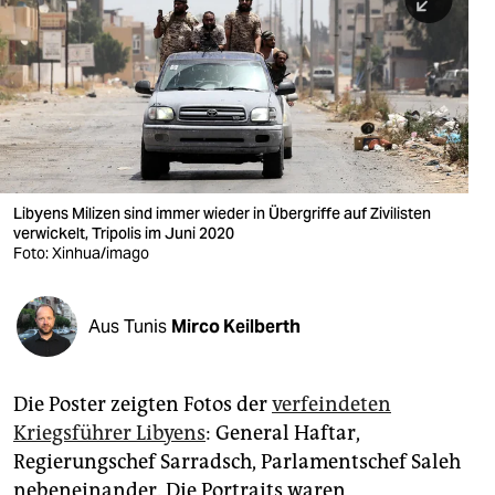
berlin
nord
wahrheit
verlag
verlag
Libyens Milizen sind immer wieder in Übergriffe auf Zivilisten
verwickelt, Tripolis im Juni 2020
veranstaltungen
Foto: Xinhua/imago
shop
fragen & hilfe
Aus Tunis
Mirco Keilberth
unterstützen
Die Poster zeigten Fotos der
verfeindeten
abo
Kriegsführer Libyens
: General Haftar,
genossenschaft
Regierungschef Sarradsch, Parlamentschef Saleh
nebeneinander. Die Portraits waren