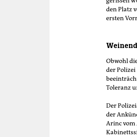
gerissen w
den Platz 
ersten Vor
Weinende
Obwohl die
der Polize
beeinträcht
Toleranz un
Der Polize
der Ankünd
Arinc vom 
Kabinettss