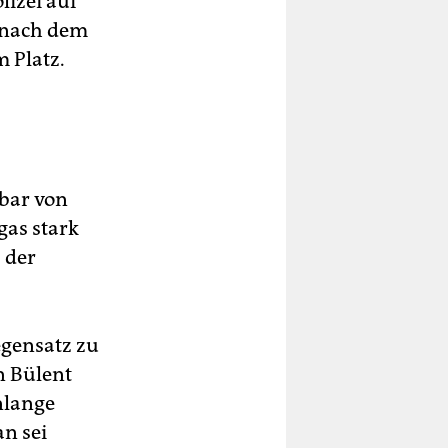
lizei auf
 nach dem
 Platz.
lbar von
gas stark
 der
egensatz zu
n Bülent
nlange
n sei