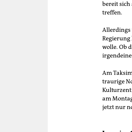
bereit sic
treffen.
Allerdings
Regierung 
wolle. Ob 
irgendeine 
Am Taksim 
traurige N
Kulturzent
am Montag n
jetzt nur 