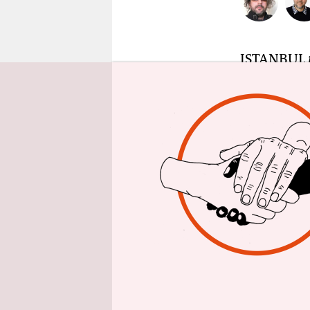
epaper login
ISTANBUL
Zentrum de
ist am Die
Fahnen und
Spezialein
durch Küns
Tränengas 
Versuch ei
zu stellen.
Um 6.00 Uh
Zelten sch
Demonstran