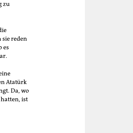
g zu
die
 sie reden
b es
ar.
eine
en Atatürk
ngt. Da, wo
hatten, ist