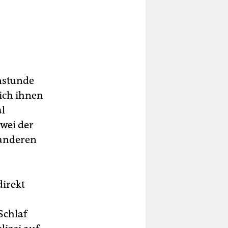
enstunde
ich ihnen
al
zwei der
 anderen
direkt
Schlaf