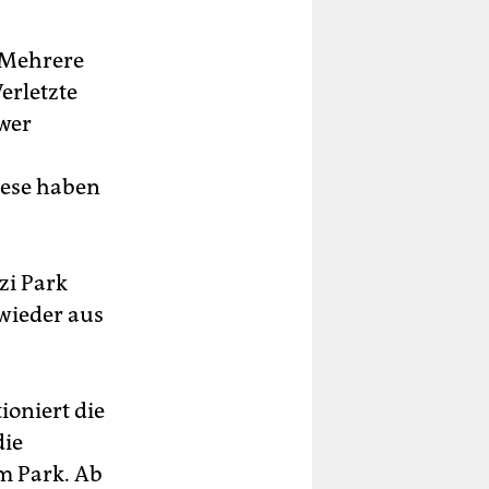
. Mehrere
erletzte
hwer
iese haben
ezi Park
wieder aus
ioniert die
die
m Park. Ab