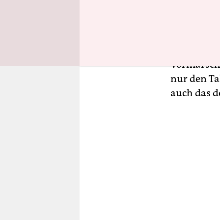
Räumungsg
berüchtigt
Platz vor.
Besetzern 
Vormarsch 
nur den Ta
auch das d