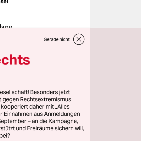
hsel
 lang
Erdogan,
Gerade nicht
. Die
weggefegt,
echts
on dem
erissen.
n jeden
entgegen
esellschaft! Besonders jetzt
rt gegen Rechtsextremismus
z kooperiert daher mit „Alles
ller Einnahmen aus Anmeldungen
ihren
. September – an die Kampagne,
h
rstützt und Freiräume sichern will,
bei?