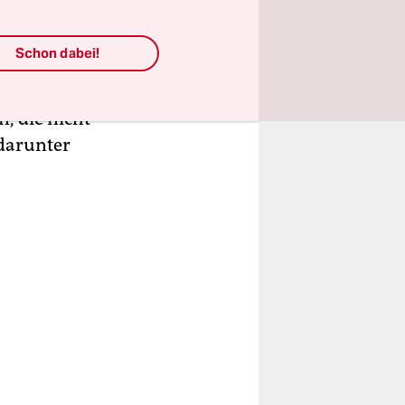
den Taksim
Schon dabei!
n
wurde der
, die nicht
 darunter