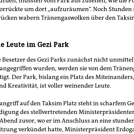
urden, mussten vom Park aus zusehen, wie die Po
vorrückte um dort „aufzuräumen“. Noch Stunden
rücken wabern Tränengaswolken über den Taksim
 Leute im Gezi Park
 Besetzer des Gezi Parks zunächst nicht unmitte
i angegriffen wurden, werden sie von dem Tränen
igt. Der Park, bislang ein Platz des Miteinanders,
d Kreativität, ist voller weinender Leute.
iangriff auf den Taksim Platz steht in scharfem G
igung des stellvertretenden Ministerpräsidente
Abend zuvor, wo er im Anschluss an eine stunde
itzung verkündet hatte, Ministerpräsident Erdoga