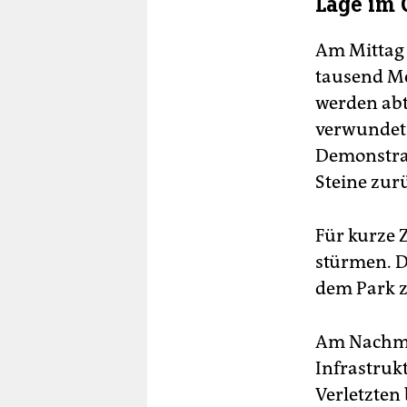
Lage im 
Am Mittag 
tausend Me
werden abt
verwundet.
Demonstran
Steine zur
Für kurze Z
stürmen. D
dem Park 
Am Nachmit
Infrastruk
Verletzten