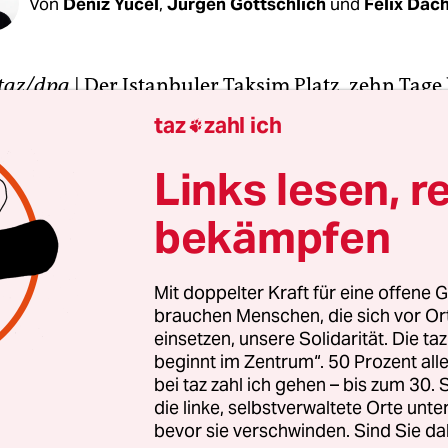
Von
Deniz Yücel
,
Jürgen Gottschlich
und
Felix Dac
taz/dpa
| Der Istanbuler Taksim Platz, zehn Tage
s landesweiten Aufstandes gegen die Regierung 
taz
zahl ich

nstagmorgen von Polizeikräften gestürmt worden
 Plakate der Revolte wurden von Wasserwerfern 
Links lesen, r
satzkräfte haben die haushohen Transparente v
bekämpfen
tler besetzten Atatürk-Kulturzentrum herunterg
wabert über den Platz und Wasserwerfer vereitel
nzelner Demonstranten sich der Polizeiinvasion 
Mit doppelter Kraft für eine offene G
brauchen Menschen, die sich vor O
einsetzen, unsere Solidarität. Die ta
beginnt im Zentrum“. 50 Prozent a
r Morgens, als die Parkbesetzer im Gezi Park in 
bei taz zahl ich gehen – bis zum 30
liefen und auf dem Taksim Platz selbst kaum noc
die linke, selbstverwaltete Orte unte
bevor sie verschwinden. Sind Sie da
ten waren, rückte die Polizei mit schwerem