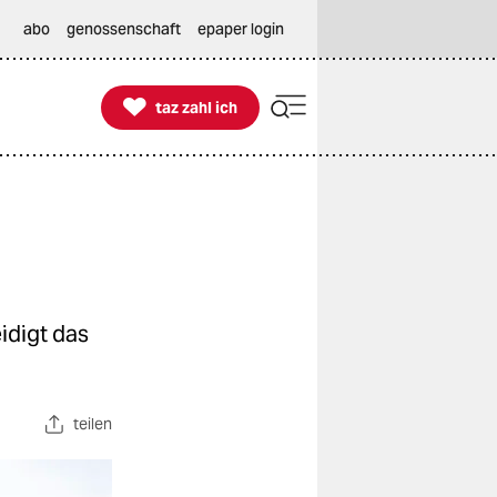
abo
genossenschaft
epaper login

taz zahl ich
taz zahl ich
idigt das
teilen