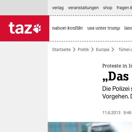
hautnavigation anspringen
hauptinhalt anspringen
footer anspringen
verlag
veranstaltungen
shop
fragen &
nahost-konflikt
usa unter trump
lan

taz zahl ich
taz zahl ich
Startseite
Politik
Europa
Türkei 
themen
politik
Proteste in 
„Das
öko
Die Polizei
gesellschaft
Vorgehen. D
kultur
11.6.2013
9:46
sport