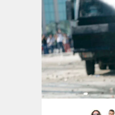
berlin
nord
wahrheit
verlag
verlag
veranstaltungen
shop
fragen & hilfe
unterstützen
abo
genossenschaft