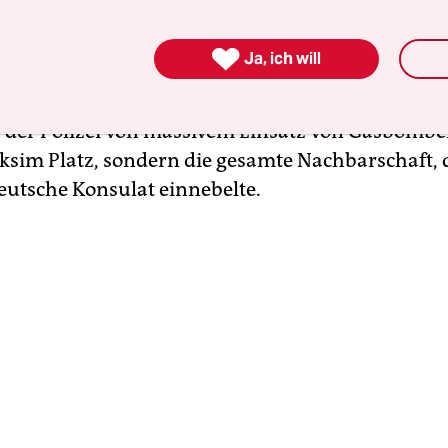
erät, Wasserwerfern und Tausendschaften der
en Antiaufruhr-Polizei vom Bosporus aus gegen 

Ja, ich will
 Bulldozer räumten die noch Montagabend von de
neu aufgebauten Barrikaden zur Seite. Begleitet 
der Polizei von massivem Einsatz von Gasbomben
ksim Platz, sondern die gesamte Nachbarschaft,
eutsche Konsulat einnebelte.