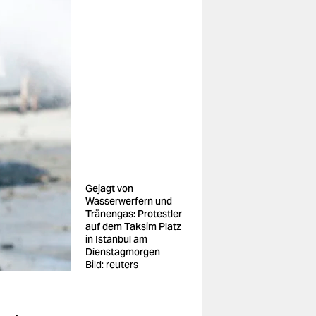
Gejagt von
Wasserwerfern und
Tränengas: Protestler
auf dem Taksim Platz
in Istanbul am
Dienstagmorgen
Bild: reuters