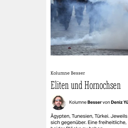
berlin
nord
wahrheit
verlag
verlag
veranstaltungen
shop
Kolumne Besser
Eliten und Hornochsen
fragen & hilfe
unterstützen
Kolumne
Besser
von
Deniz Y
abo
Ägypten, Tunesien, Türkei. Jeweil
genossenschaft
sich gegenüber. Eine freiheitliche,