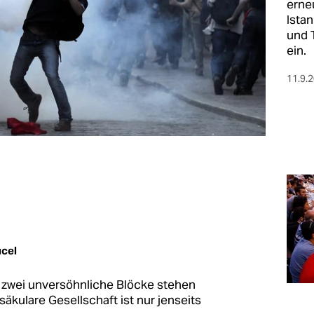
erne
Istan
und 
ein.
11.9.
ücel
s zwei unversöhnliche Blöcke stehen
 säkulare Gesellschaft ist nur jenseits