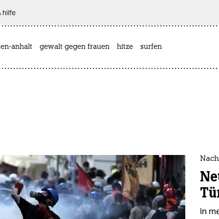
 hilfe
sen-anhalt
gewalt gegen frauen
hitze
surfen
Nach
Ne
Tü
In m