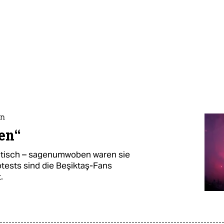
en
en“
olitisch – sagenumwoben waren sie
tests sind die Beşiktaş-Fans
.