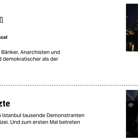
n
ücel
n Bänker, Anarchisten und
d demokratischer als der
zte
in Istanbul tausende Demonstranten
zei. Und zum ersten Mal betreten