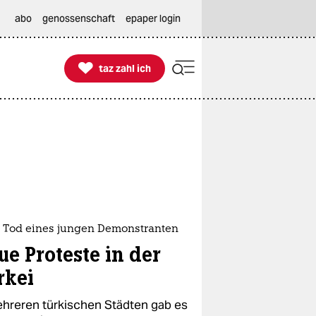
abo
genossenschaft
epaper login

taz zahl ich
taz zahl ich
 Tod eines jungen Demonstranten
ue Proteste in der
rkei
ehreren türkischen Städten gab es