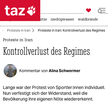

taz zahl ich
krieg in der ukraine
hitze
niedrigwasser
waldbrände

taz zahl ich
Proteste in Iran
Proteste in Iran: Kontrollverlust des Regimes
taz zahl ich
Proteste in Iran
themen
Kontrollverlust des Regimes
politik
öko
Kommentar von
Alina Schwermer
gesellschaft
kultur
Lange war der Protest von Sport­le­r:in­nen individuell.
Nun verfestigt sich der Widerstand, weil die
sport
Bevölkerung ihre eigenen Nöte wiedererkennt.