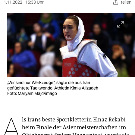
berlin
1.11.2022
15:33 Uhr
teilen
nord
wahrheit
verlag
verlag
veranstaltungen
shop
„Wir sind nur Werkzeuge“, sagte die aus Iran
fragen & hilfe
geflüchtete Taekwondo-Athletin Kimia Alizadeh
Foto: Maryam Majd/imago
unterstützen
abo
A
ls Irans
beste Sportkletterin Elnaz Rekabi
genossenschaft
beim Finale der Asienmeisterschaften im