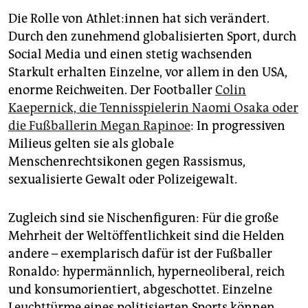
Die Rolle von Ath­le­t:in­nen hat sich verändert.
Durch den zunehmend globalisierten Sport, durch
Social Media und einen stetig wachsenden
Starkult erhalten Einzelne, vor allem in den USA,
enorme Reichweiten. Der Footballer
Colin
Kaepernick, die Tennisspielerin Naomi Osaka oder
die Fußballerin Megan Rapinoe
: In progressiven
Milieus gelten sie als globale
Menschenrechtsikonen gegen Rassismus,
sexualisierte Gewalt oder Polizeigewalt.
Zugleich sind sie Nischenfiguren: Für die große
Mehrheit der Weltöffentlichkeit sind die Helden
andere – exemplarisch dafür ist der Fußballer
Ronaldo: hypermännlich, hyperneoliberal, reich
und konsumorientiert, abgeschottet. Einzelne
Leuchttürme eines politisierten Sports können