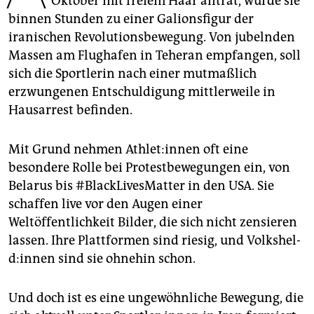
Oktober mit freiem Haar antrat, wurde sie
epaper login
binnen Stunden zu einer Galionsfigur der
iranischen Revolutionsbewegung. Von jubelnden
Massen am Flughafen in Teheran empfangen, soll
sich die Sportlerin nach einer mutmaßlich
erzwungenen Entschuldigung mittlerweile in
Hausarrest befinden.
Mit Grund nehmen Ath­le­t:in­nen oft eine
besondere Rolle bei Protestbewegungen ein, von
Belarus bis #BlackLivesMatter in den USA. Sie
schaffen live vor den Augen einer
Weltöffentlichkeit Bilder, die sich nicht zensieren
lassen. Ihre Plattformen sind riesig, und Volks­hel­
d:in­nen sind sie ohnehin schon.
Und doch ist es eine ungewöhnliche Bewegung, die