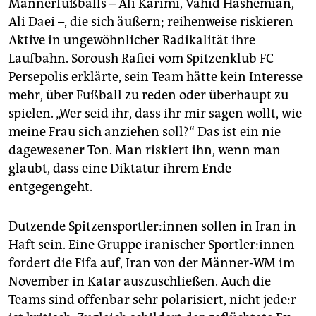
Männerfußballs – Ali Karimi, Vahid Hashemian,
Ali Daei –, die sich äußern; reihenweise riskieren
Aktive in ungewöhnlicher Radikalität ihre
Laufbahn. Soroush Rafiei vom Spitzenklub FC
Persepolis erklärte, sein Team hätte kein Interesse
mehr, über Fußball zu reden oder überhaupt zu
spielen. „Wer seid ihr, dass ihr mir sagen wollt, wie
meine Frau sich anziehen soll?“ Das ist ein nie
dagewesener Ton. Man riskiert ihn, wenn man
glaubt, dass eine Diktatur ihrem Ende
entgegengeht.
Dutzende Spit­zen­sport­le­r:in­nen sollen in Iran in
Haft sein. Eine Gruppe iranischer Sport­le­r:in­nen
fordert die Fifa auf, Iran von der Männer-WM im
November in Katar auszuschließen. Auch die
Teams sind offenbar sehr polarisiert, nicht je­de:r