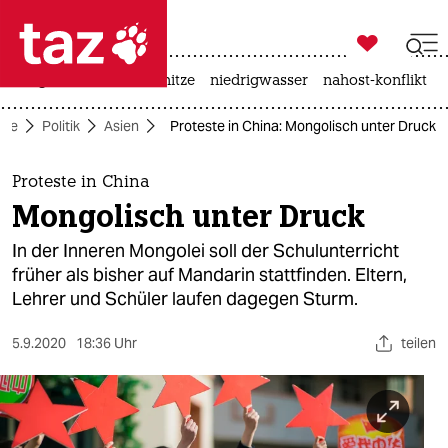

taz zahl ich
krieg in der ukraine
hitze
niedrigwasser
nahost-konflikt

taz zahl ich
ite
Politik
Asien
Proteste in China: Mongolisch unter Druck
taz zahl ich
themen
Proteste in China
Mongolisch unter Druck
politik
In der Inneren Mongolei soll der Schulunterricht
öko
früher als bisher auf Mandarin stattfinden. Eltern,
Lehrer und Schüler laufen dagegen Sturm.
gesellschaft
5.9.2020
18:36 Uhr
teilen
kultur
sport