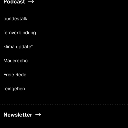
Podcast
bundestalk
fernverbindung
klima update°
Mauerecho
Freie Rede
reingehen
Newsletter