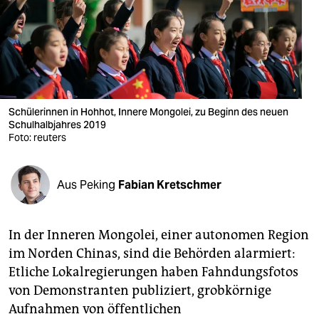
berlin
nord
wahrheit
verlag
Schülerinnen in Hohhot, Innere Mongolei, zu Beginn des neuen
verlag
Schulhalbjahres 2019
Foto: reuters
veranstaltungen
shop
Aus Peking
Fabian Kretschmer
fragen & hilfe
In der Inneren Mongolei, einer autonomen Region
unterstützen
im Norden Chinas, sind die Behörden alarmiert:
abo
Etliche Lokalregierungen haben Fahndungsfotos
von Demonstranten publiziert, grobkörnige
genossenschaft
Aufnahmen von öffentlichen