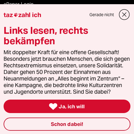
ePaper Login
taz
zahl ich
Gerade nicht

Downloads für Abonnierende
Links lesen, rechts
bekämpfen
© 2026 taz Verlags und Vertriebs GmbH
Alle Rechte vorbehalten. Bei rechtlichen Fragen oder für Genehmigungen
Mit doppelter Kraft für eine offene Gesellschaft!
wenden Sie sich bitte an
lizenzen@taz.de
Besonders jetzt brauchen Menschen, die sich gegen
Rechtsextremismus einsetzen, unsere Solidarität.
Daher gehen 50 Prozent der Einnahmen aus
Feedback
Redaktionsstatut
Kommune-Richtlinien
KI-
Neuanmeldungen an „Alles beginnt im Zentrum“ –
eine Kampagne, die bedrohte linke Kulturzentren
Leitlinie
Informant
Datenschutz
Impressum
AGB
und Jugendorte unterstützt. Sind Sie dabei?
Seitenwende
Einwilligungen widerrufen (Ads)

Ja, ich will
Schon dabei!