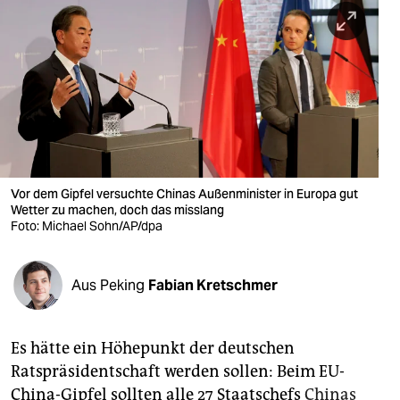
berlin
nord
wahrheit
verlag
verlag
veranstaltungen
Vor dem Gipfel versuchte Chinas Außenminister in Europa gut
Wetter zu machen, doch das misslang
shop
Foto: Michael Sohn/AP/dpa
fragen & hilfe
Aus Peking
Fabian Kretschmer
unterstützen
abo
Es hätte ein Höhepunkt der deutschen
genossenschaft
Ratspräsidentschaft werden sollen: Beim EU-
China-Gipfel sollten alle 27 Staatschefs
Chinas