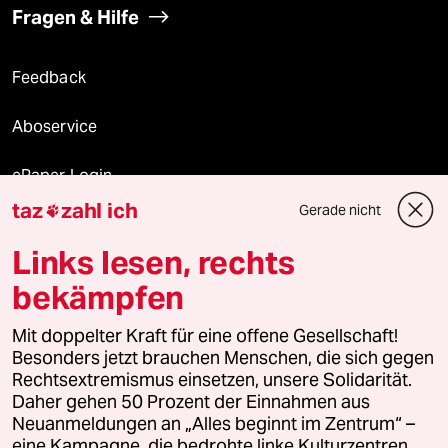
Fragen & Hilfe
Feedback
Aboservice
ePaper Login
taz
zahl ich
Gerade nicht

Downloads für Abonnierende
Links lesen, rechts
bekämpfen
© 2026 taz Verlags und Vertriebs GmbH
Mit doppelter Kraft für eine offene Gesellschaft!
Alle Rechte vorbehalten. Bei rechtlichen Fragen oder für Genehmigungen
wenden Sie sich bitte an
lizenzen@taz.de
Besonders jetzt brauchen Menschen, die sich gegen
Rechtsextremismus einsetzen, unsere Solidarität.
Daher gehen 50 Prozent der Einnahmen aus
Feedback
Redaktionsstatut
Kommune-Richtlinien
KI-
Neuanmeldungen an „Alles beginnt im Zentrum“ –
eine Kampagne, die bedrohte linke Kulturzentren