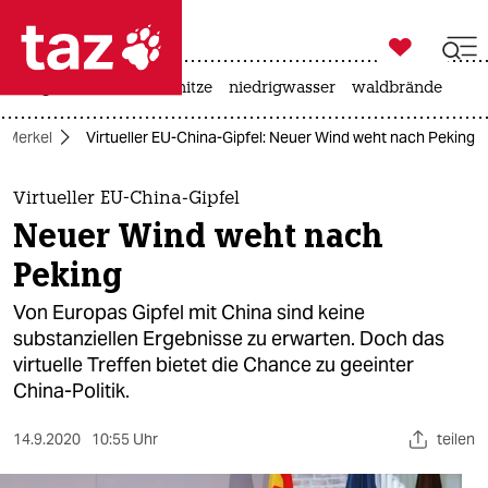

taz zahl ich
krieg in der ukraine
hitze
niedrigwasser
waldbrände

taz zahl ich
 Merkel
Virtueller EU-China-Gipfel: Neuer Wind weht nach Peking
taz zahl ich
themen
Virtueller EU-China-Gipfel
Neuer Wind weht nach
politik
Peking
öko
Von Europas Gipfel mit China sind keine
substanziellen Ergebnisse zu erwarten. Doch das
gesellschaft
virtuelle Treffen bietet die Chance zu geeinter
China-Politik.
kultur
sport
14.9.2020
10:55 Uhr
teilen