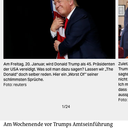
Zulet
Am Freitag, 20. Januar, wird Donald Trump als 45. Präsidenten
Trump
der USA vereidigt. Was soll man dazu sagen? Lassen wir „The
sagte
Donald“ doch selber reden. Hier ein „Worst Of“ seiner
nicht
schlimmsten Sprüche.
Ich m
Foto: reuters
dass 
aussp
Foto:
1
/
24
Am Wochenende vor Trumps Amtseinführung