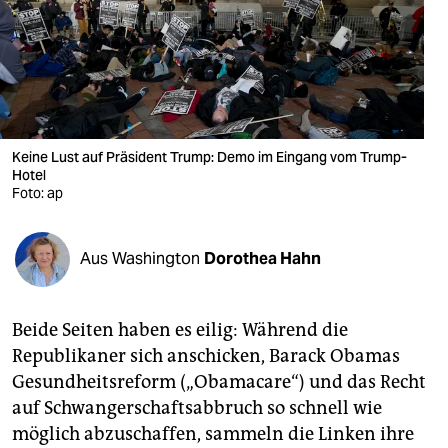
berlin
nord
wahrheit
verlag
Keine Lust auf Präsident Trump: Demo im Eingang vom Trump-
Hotel
verlag
Foto: ap
veranstaltungen
shop
Aus Washington
Dorothea Hahn
fragen & hilfe
Beide Seiten haben es eilig: Während die
unterstützen
Republikaner sich anschicken, Barack Obamas
abo
Gesundheitsreform („Obamacare“) und das Recht
auf Schwangerschaftsabbruch so schnell wie
genossenschaft
möglich abzuschaffen, sammeln die Linken ihre