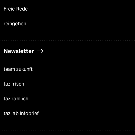
Freie Rede
reingehen
Newsletter
team zukunft
taz frisch
taz zahl ich
taz lab Infobrief