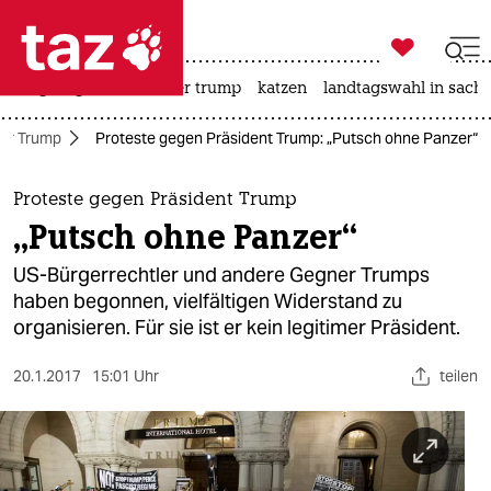

taz zahl ich
bergsteigen
usa unter trump
katzen
landtagswahl in sachs

taz zahl ich
er Trump
Proteste gegen Präsident Trump: „Putsch ohne Panzer“
taz zahl ich
themen
Proteste gegen Präsident Trump
„Putsch ohne Panzer“
politik
US-Bürgerrechtler und andere Gegner Trumps
öko
haben begonnen, vielfältigen Widerstand zu
organisieren. Für sie ist er kein legitimer Präsident.
gesellschaft
20.1.2017
15:01 Uhr
teilen
kultur
sport