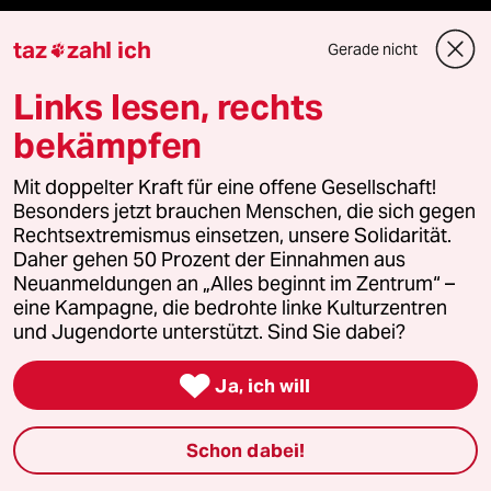
taz FUTURZWEI
taz
zahl ich
Gerade nicht

Le Monde diplomatique
Links lesen, rechts
bekämpfen
taz Archiv
Mit doppelter Kraft für eine offene Gesellschaft!
Besonders jetzt brauchen Menschen, die sich gegen
Rechtsextremismus einsetzen, unsere Solidarität.
Mehr taz Angebote
Daher gehen 50 Prozent der Einnahmen aus
Neuanmeldungen an „Alles beginnt im Zentrum“ –
eine Kampagne, die bedrohte linke Kulturzentren
Reisen
und Jugendorte unterstützt. Sind Sie dabei?
Kantine

Ja, ich will
Shop
Schon dabei!
Anzeigen