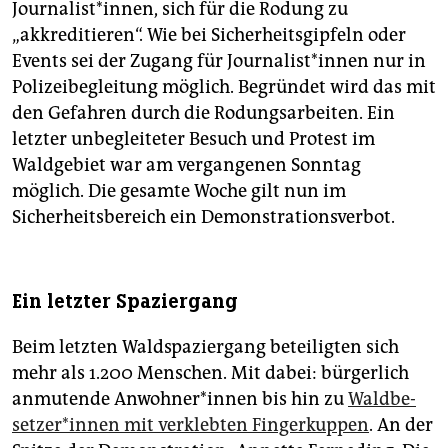
Journalist*innen, sich für die Rodung zu
„akkreditieren“. Wie bei Sicherheitsgipfeln oder
Events sei der Zugang für Jour­na­lis­t*in­nen nur in
Polizeibegleitung möglich. Begründet wird das mit
den Gefahren durch die Rodungsarbeiten. Ein
letzter unbegleiteter Besuch und Protest im
Waldgebiet war am vergangenen Sonntag
möglich. Die gesamte Woche gilt nun im
Sicherheitsbereich ein Demonstrationsverbot.
Ein letzter Spaziergang
Beim letzten Waldspaziergang beteiligten sich
mehr als 1.200 Menschen. Mit dabei: bürgerlich
anmutende An­woh­ne­r*in­nen bis hin zu
Wald­be­
set­ze­r*in­nen mit verklebten Fingerkuppen
. An der