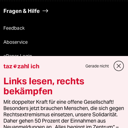
Fragen & Hilfe
Feedback
Aboservice
ePaper Login
taz
zahl ich
Gerade nicht

Downloads für Abonnierende
Links lesen, rechts
bekämpfen
© 2026 taz Verlags und Vertriebs GmbH
Mit doppelter Kraft für eine offene Gesellschaft!
Alle Rechte vorbehalten. Bei rechtlichen Fragen oder für Genehmigungen
wenden Sie sich bitte an
lizenzen@taz.de
Besonders jetzt brauchen Menschen, die sich gegen
Rechtsextremismus einsetzen, unsere Solidarität.
Daher gehen 50 Prozent der Einnahmen aus
Feedback
Redaktionsstatut
Kommune-Richtlinien
KI-
Neuanmeldungen an „Alles beginnt im Zentrum“ –