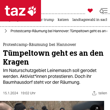

taz zahl ich
bergsteigen
usa unter trump
katzen
landtagswahl in sachs

taz zahl ich
ie
Protestcamp-Räumung bei Hannover: Tümpeltown geht es an d
taz zahl ich
themen
Protestcamp-Räumung bei Hannover
Tümpeltown geht es an den
politik
Kragen
öko
Im Naturschutzgebiet Leinemasch soll gerodet
werden. Ak­ti­vis­t*in­nen protestieren. Doch ihr
gesellschaft
Baumhausdorf steht vor der Räumung.
kultur
15.1.2024
19:02 Uhr
teilen
sport