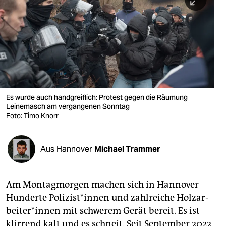
berlin
nord
wahrheit
verlag
verlag
Es wurde auch handgreiflich: Protest gegen die Räumung
Leinemasch am vergangenen Sonntag
veranstaltungen
Foto: Timo Knorr
shop
fragen & hilfe
Aus Hannover
Michael Trammer
unterstützen
Am Montagmorgen machen sich in Hannover
abo
Hunderte Po­li­zis­t*in­nen und zahlreiche Holz­ar­
genossenschaft
bei­te­r*in­nen mit schwerem Gerät bereit. Es ist
klirrend kalt und es schneit. Seit September 2022