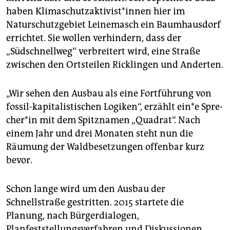
epaper login
haben Kli­ma­schutz­ak­ti­vis­t*in­nen hier im
Naturschutzgebiet Leinemasch ein Baumhausdorf
errichtet. Sie wollen verhindern, dass der
„Südschnellweg“ verbreitert wird, eine Straße
zwischen den Ortsteilen Ricklingen und Anderten.
„Wir sehen den Ausbau als eine Fortführung von
fossil-kapitalistischen Logiken“, erzählt ein*e Spre­
che­r*in mit dem Spitznamen „Quadrat“. Nach
einem Jahr und drei Monaten steht nun die
Räumung der Waldbesetzungen offenbar kurz
bevor.
Schon lange wird um den Ausbau der
Schnellstraße gestritten. 2015 startete die
Planung, nach Bürgerdialogen,
Planfeststellungsverfahren und Diskussionen