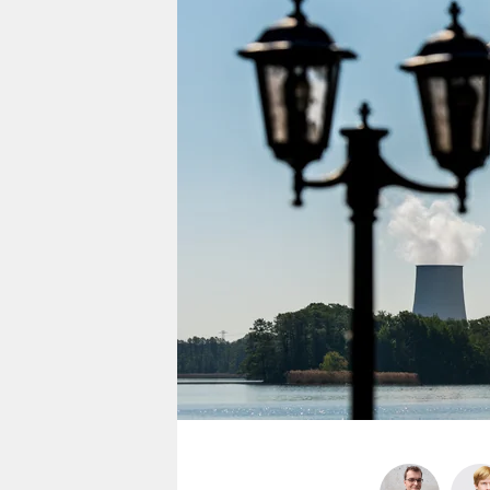
berlin
nord
wahrheit
verlag
verlag
veranstaltungen
shop
fragen & hilfe
unterstützen
abo
genossenschaft