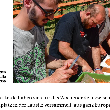
iden
 alle
 dpa
 Leute haben sich für das Wochenende inzwisch
tplatz in der Lausitz versammelt, aus ganz Europ