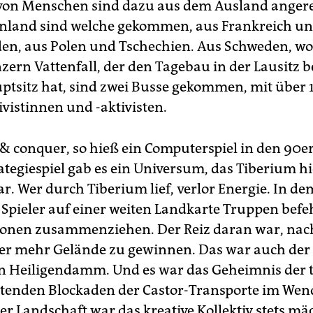
on Menschen sind dazu aus dem Ausland angere
nland sind welche gekommen, aus Frankreich u
en, aus Polen und Tschechien. Aus Schweden, wo
ern Vattenfall, der den Tagebau in der Lausitz be
ptsitz hat, sind zwei Busse gekommen, mit über 
vistinnen und -aktivisten.
conquer, so hieß ein Computerspiel in den 90er
ategiespiel gab es ein Universum, das Tiberium h
ar. Wer durch Tiberium lief, verlor Energie. In de
 Spieler auf einer weiten Landkarte Truppen bef
ionen zusammenziehen. Der Reiz daran war, nac
r mehr Gelände zu gewinnen. Das war auch der 
in Heiligendamm. Und es war das Geheimnis der t
tenden Blockaden der Castor-Transporte im Wen
er Landschaft war das kreative Kollektiv stets mäc