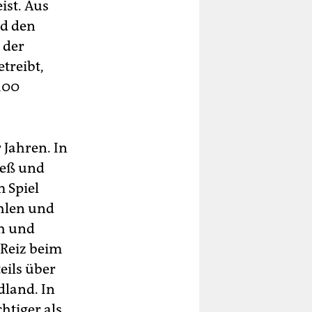
ist. Aus
nd den
 der
treibt,
100
 Jahren. In
ieß und
m Spiel
ehlen und
h und
Reiz beim
eils über
dland. In
htiger als