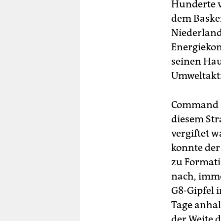
Hunderte v
dem Baske
Niederland
Energiekonz
seinen Hau
Umweltakti
Command & 
diesem Str
vergiftet w
konnte der
zu Format
nach, imme
G8-Gipfel 
Tage anhal
der Weite d