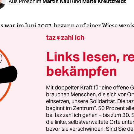
Aus Proschim
Martin Kaul
und
Malte Kreutzfeldt
s war im Juni 2007, begann auf einer Wiese weni
vor dem Ostseebad Heiligendamm eine neue Zei
taz
zahl ich

ßerparlamentarische Linke: Der Fußmarsch, den
 in den frühen Morgenstunden aufnahmen, füh
Links lesen, r
pelpfad durch ein kleines Waldstück, dann über 
bekämpfen
schließlich direkt in die Geschichtsbücher der d
wegung.
Mit doppelter Kraft für eine offene G
brauchen Menschen, die sich vor O
ausende Menschen über das grüne Feld stechen – 
einsetzen, unsere Solidarität. Die ta
 zu einer Bildikone geworden. Nicht im Bild dabe
beginnt im Zentrum“. 50 Prozent a
 Polizeihubschrauber, ihr Propellerlärm, auch d
bei taz zahl ich gehen – bis zum 30
ie nur zuschauen können, wie dort unten, kaum
die linke, selbstverwaltete Orte unte
bevor sie verschwinden. Sind Sie da
, die neuen Fußtruppen der globalisierungskriti