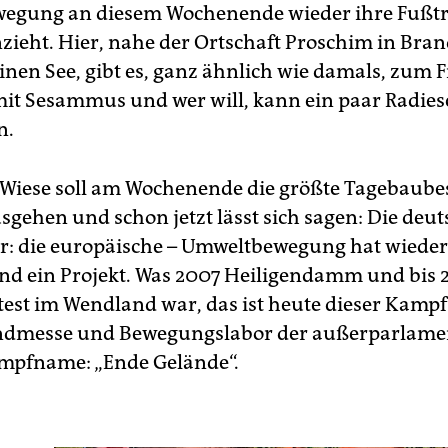
egung an diesem Wochenende wieder ihre Fußt
eht. Hier, nahe der Ortschaft Proschim in Bra
inen See, gibt es, ganz ähnlich wie damals, zum 
it Sesammus und wer will, kann ein paar Radie
n.
 Wiese soll am Wochenende die größte Tagebaub
sgehen und schon jetzt lässt sich sagen: Die deut
er: die europäische – Umweltbewegung hat wieder
d ein Projekt. Was 2007 Heiligendamm und bis 2
test im Wendland war, das ist heute dieser Kampf
endmesse und Bewegungslabor der außerparlame
mpfname: „Ende Gelände“.