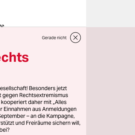
ge
trechnung
Gerade nicht
 Tausende
rte über
echts
eine große
eutschen
esellschaft! Besonders jetzt
rt gegen Rechtsextremismus
dieser
z kooperiert daher mit „Alles
i: Am
ller Einnahmen aus Anmeldungen
ie
. September – an die Kampagne,
rstützt und Freiräume sichern will,
bei?
schen