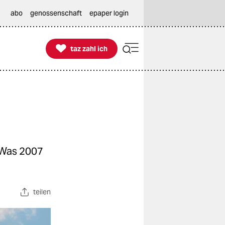
abo
genossenschaft
epaper login

taz zahl ich
taz zahl ich
 Was 2007
teilen