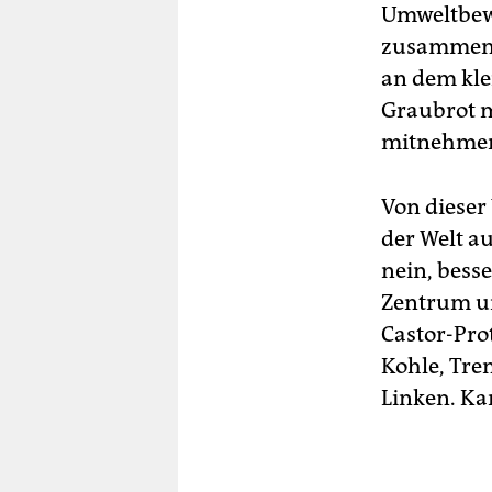
Umweltbew
zusammenzi
an dem kle
Graubrot m
mitnehme
Von dieser
der Welt au
nein, bess
Zentrum un
Castor-Pro
Kohle, Tr
Linken. Ka