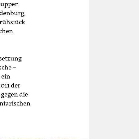
ruppen
ndenburg,
Frühstück
schen
esetzung
sche –
 ein
011 der
 gegen die
ntarischen