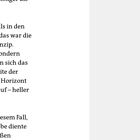
ls in den
das war die
nzip.
sondern
n sich das
ite der
m Horizont
f – heller
esem Fall,
be diente
ißen