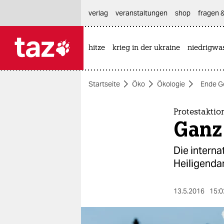
hautnavigation anspringen
hauptinhalt anspringen
footer anspringen
verlag
veranstaltungen
shop
fragen &
hitze
krieg in der ukraine
niedrigwa

taz zahl ich
taz zahl ich
Startseite
Öko
Ökologie
Ende G
themen
politik
Protestaktio
Ganz 
öko
Die intern
gesellschaft
Heiligenda
kultur
13.5.2016
15:0
sport