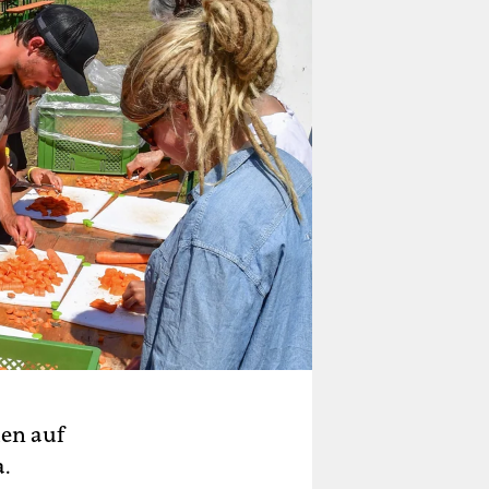
en auf
a.