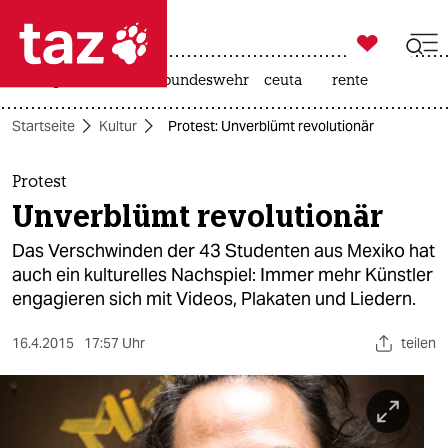

taz zahl ich
niedrigwasser
afd
bundeswehr
ceuta
rente

taz zahl ich
Startseite
Kultur
Protest: Unverblümt revolutionär
taz zahl ich
themen
Protest
Unverblümt revolutionär
politik
Das Verschwinden der 43 Studenten aus Mexiko hat
öko
auch ein kulturelles Nachspiel: Immer mehr Künstler
engagieren sich mit Videos, Plakaten und Liedern.
gesellschaft
16.4.2015
17:57 Uhr
teilen
kultur
sport