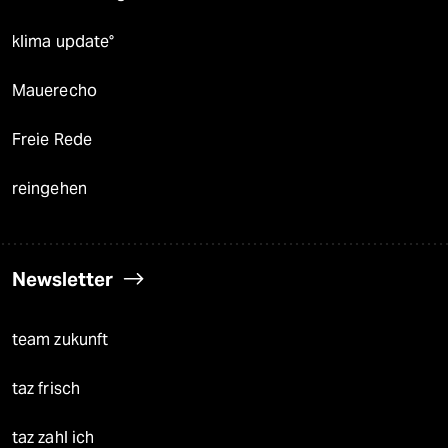
klima update°
Mauerecho
Freie Rede
reingehen
Newsletter
team zukunft
taz frisch
taz zahl ich