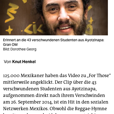
berlin
nord
wahrheit
verlag
Erinnert an die 43 verschwundenen Studenten aus Ayotzinapa:
verlag
Gran OM
Bild: Dorothee Georg
veranstaltungen
Von
Knut Henkel
shop
fragen & hilfe
125.000 Mexikaner haben das Video zu „For Those“
mittlerweile angeklickt. Der Clip über die 43
unterstützen
verschwundenen Studenten aus Ayotzinapa,
abo
aufgenommen direkt nach ihrem Verschwinden
am 26. September 2014, ist ein Hit in den sozialen
genossenschaft
Netzwerken Mexikos. Obwohl die Reggae-Hymne