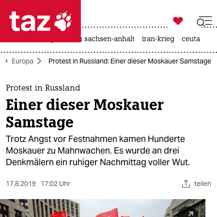

taz zahl ich
hitze
landtagswahl in sachsen-anhalt
iran-krieg
ceuta

taz zahl ich
Europa
Protest in Russland: Einer dieser Moskauer Samstage
taz zahl ich
themen
Protest in Russland
Einer dieser Moskauer
politik
Samstage
öko
Trotz Angst vor Festnahmen kamen Hunderte
Moskauer zu Mahnwachen. Es wurde an drei
gesellschaft
Denkmälern ein ruhiger Nachmittag voller Wut.
kultur
17.8.2019
17:02 Uhr
teilen
sport