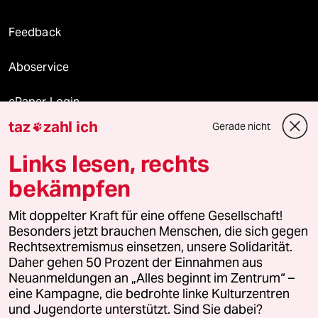
Feedback
Aboservice
ePaper Login
taz
zahl ich
Gerade nicht

Downloads für Abonnierende
Links lesen, rechts
bekämpfen
© 2026 taz Verlags und Vertriebs GmbH
Mit doppelter Kraft für eine offene Gesellschaft!
Alle Rechte vorbehalten. Bei rechtlichen Fragen oder für Genehmigungen
wenden Sie sich bitte an
lizenzen@taz.de
Besonders jetzt brauchen Menschen, die sich gegen
Rechtsextremismus einsetzen, unsere Solidarität.
Daher gehen 50 Prozent der Einnahmen aus
Feedback
Redaktionsstatut
Kommune-Richtlinien
KI-
Neuanmeldungen an „Alles beginnt im Zentrum“ –
eine Kampagne, die bedrohte linke Kulturzentren
Leitlinie
Informant
Datenschutz
Impressum
AGB
und Jugendorte unterstützt. Sind Sie dabei?