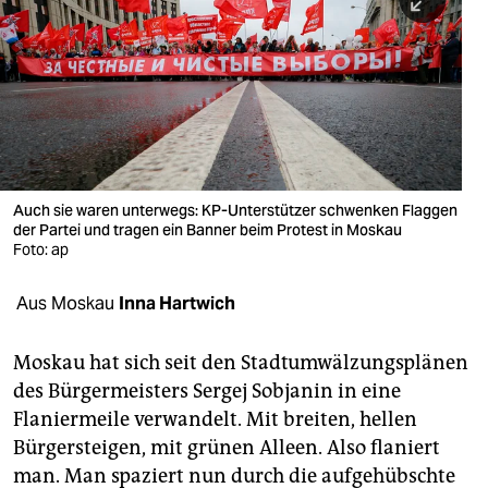
berlin
nord
wahrheit
verlag
verlag
Auch sie waren unterwegs: KP-Unterstützer schwenken Flaggen
der Partei und tragen ein Banner beim Protest in Moskau
veranstaltungen
Foto: ap
shop
Aus Moskau
Inna Hartwich
fragen & hilfe
unterstützen
Moskau hat sich seit den Stadtumwälzungsplänen
des Bürgermeisters Sergej Sobjanin in eine
abo
Flaniermeile verwandelt. Mit breiten, hellen
Bürgersteigen, mit grünen Alleen. Also flaniert
genossenschaft
man. Man spaziert nun durch die aufgehübschte