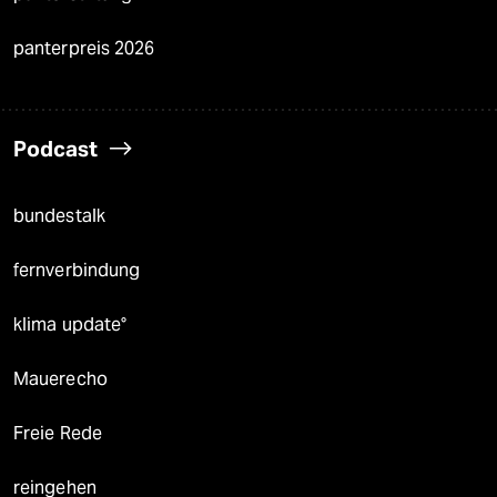
panterpreis 2026
Podcast
bundestalk
fernverbindung
klima update°
Mauerecho
Freie Rede
reingehen