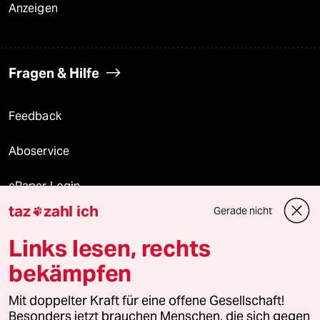
Anzeigen
Fragen & Hilfe
Feedback
Aboservice
ePaper Login
taz
zahl ich
Gerade nicht

Downloads für Abonnierende
Links lesen, rechts
bekämpfen
© 2026 taz Verlags und Vertriebs GmbH
Mit doppelter Kraft für eine offene Gesellschaft!
Alle Rechte vorbehalten. Bei rechtlichen Fragen oder für Genehmigungen
wenden Sie sich bitte an
lizenzen@taz.de
Besonders jetzt brauchen Menschen, die sich gegen