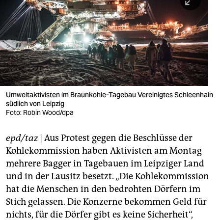
berlin
nord
wahrheit
verlag
verlag
Umweltaktivisten im Braunkohle-Tagebau Vereinigtes Schleenhain
südlich von Leipzig
veranstaltungen
Foto: Robin Wood/dpa
shop
epd/taz
| Aus Protest gegen die Beschlüsse der
fragen & hilfe
Kohlekommission haben Aktivisten am Montag
unterstützen
mehrere Bagger in Tagebauen im Leipziger Land
und in der Lausitz besetzt. „Die Kohlekommission
abo
hat die Menschen in den bedrohten Dörfern im
Stich gelassen. Die Konzerne bekommen Geld für
genossenschaft
nichts, für die Dörfer gibt es keine Sicherheit“,