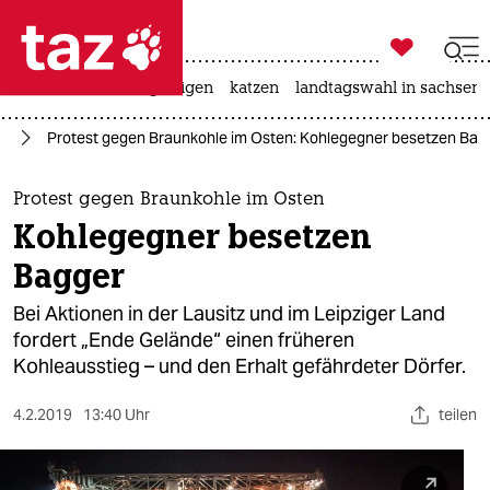

taz zahl ich
ceuta
hitze
bergsteigen
katzen
landtagswahl in sachsen-

taz zahl ich
e!
Protest gegen Braunkohle im Osten: Kohlegegner besetzen Bag
taz zahl ich
themen
Protest gegen Braunkohle im Osten
Kohlegegner besetzen
politik
Bagger
öko
Bei Aktionen in der Lausitz und im Leipziger Land
fordert „Ende Gelände“ einen früheren
gesellschaft
Kohleausstieg – und den Erhalt gefährdeter Dörfer.
kultur
4.2.2019
13:40 Uhr
teilen
sport