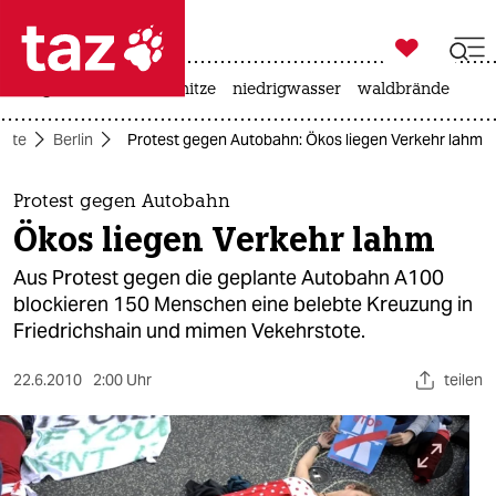

taz zahl ich
krieg in der ukraine
hitze
niedrigwasser
waldbrände

taz zahl ich
eite
Berlin
Protest gegen Autobahn: Ökos liegen Verkehr lahm
taz zahl ich
themen
Protest gegen Autobahn
Ökos liegen Verkehr lahm
politik
Aus Protest gegen die geplante Autobahn A100
öko
blockieren 150 Menschen eine belebte Kreuzung in
Friedrichshain und mimen Vekehrstote.
gesellschaft
22.6.2010
2:00 Uhr
teilen
kultur
sport