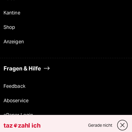
Kantine
Shop
Anzeigen
Fragen & Hilfe
Feedback
Aboservice
ePaper Login
taz
zahl ich
Gerade nicht

Downloads für Abonnierende