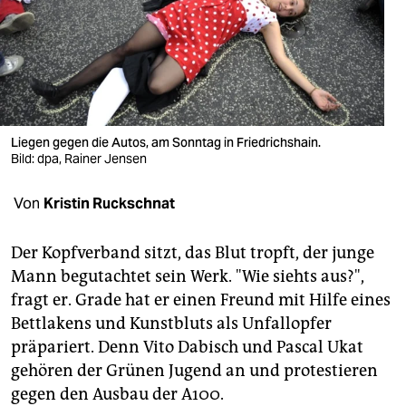
berlin
nord
wahrheit
verlag
Liegen gegen die Autos, am Sonntag in Friedrichshain.
verlag
Bild: dpa, Rainer Jensen
veranstaltungen
Von
Kristin Ruckschnat
shop
Der Kopfverband sitzt, das Blut tropft, der junge
fragen & hilfe
Mann begutachtet sein Werk. "Wie siehts aus?",
fragt er. Grade hat er einen Freund mit Hilfe eines
unterstützen
Bettlakens und Kunstbluts als Unfallopfer
abo
präpariert. Denn Vito Dabisch und Pascal Ukat
gehören der Grünen Jugend an und protestieren
genossenschaft
gegen den Ausbau der A100.