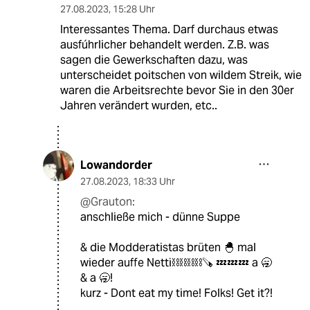
27.08.2023
,
15:28 Uhr
Interessantes Thema. Darf durchaus etwas
ausfúhrlicher behandelt werden. Z.B. was
sagen die Gewerkschaften dazu, was
unterscheidet poitschen von wildem Streik, wie
waren die Arbeitsrechte bevor Sie in den 30er
Jahren verändert wurden, etc..
Lowandorder
27.08.2023
,
18:33 Uhr
@Grauton:
anschließe mich - dünne Suppe
& die Modderatistas brüten 🐣 mal
wieder auffe Netti⛓️⛓️⛓️⛓️🪚 💤💤💤 a 🥱
& a 🥱!
kurz - Dont eat my time! Folks! Get it?!