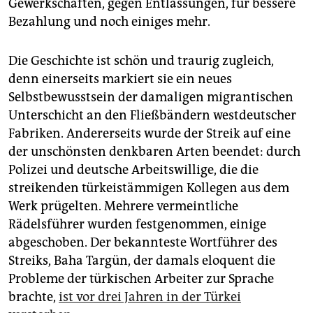
epaper login
Gewerkschaften, gegen Entlassungen, für bessere
Bezahlung und noch einiges mehr.
Die Geschichte ist schön und traurig zugleich,
denn einerseits markiert sie ein neues
Selbstbewusstsein der damaligen migrantischen
Unterschicht an den Fließbändern westdeutscher
Fabriken. Andererseits wurde der Streik auf eine
der unschönsten denkbaren Arten beendet: durch
Polizei und deutsche Arbeitswillige, die die
streikenden türkeistämmigen Kollegen aus dem
Werk prügelten. Mehrere vermeintliche
Rädelsführer wurden festgenommen, einige
abgeschoben. Der bekannteste Wortführer des
Streiks, Baha Targün, der damals eloquent die
Probleme der türkischen Arbeiter zur Sprache
brachte,
ist vor drei Jahren in der Türkei