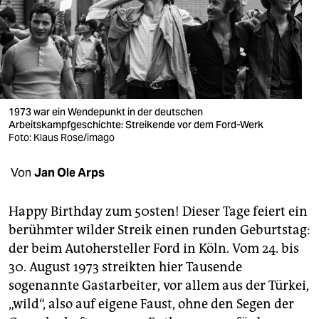
berlin
nord
wahrheit
verlag
1973 war ein Wendepunkt in der deutschen
verlag
Arbeitskampfgeschichte: Streikende vor dem Ford-Werk
Foto: Klaus Rose/imago
veranstaltungen
Von
Jan Ole Arps
shop
fragen & hilfe
Happy Birthday zum 50sten! Dieser Tage feiert ein
berühmter wilder Streik einen runden Geburtstag:
unterstützen
der beim Autohersteller Ford in Köln. Vom 24. bis
abo
30. August 1973 streikten hier Tausende
sogenannte Gastarbeiter, vor allem aus der Türkei,
genossenschaft
„wild“, also auf eigene Faust, ohne den Segen der