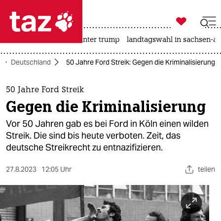

taz zahl ich
nahost-konflikt
usa unter trump
landtagswahl in sachsen-an

taz zahl ich
Deutschland
50 Jahre Ford Streik: Gegen die Kriminalisierung
taz zahl ich
themen
50 Jahre Ford Streik
Gegen die Kriminalisierung
politik
Vor 50 Jahren gab es bei Ford in Köln einen wilden
öko
Streik. Die sind bis heute verboten. Zeit, das
deutsche Streikrecht zu entnazifizieren.
gesellschaft
27.8.2023
12:05 Uhr
teilen
kultur
sport