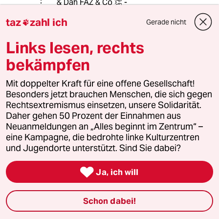
& Däh FAZ & Co 👏 -
taz
zahl ich
Gerade nicht

“Arbeitsministerin Andrea Nahles will
die Macht der Berufsgewerkschaften
Links lesen, rechts
einschränken. Die Unternehmer
begrüßen den Vorschlag. Ein Kritiker
bekämpfen
glaubt, dass das Gesetz vor dem
Verfassungsgericht scheitert.
Mit doppelter Kraft für eine offene Gesellschaft!
Besonders jetzt brauchen Menschen, die sich gegen
Die deutschen Arbeitgeber begrüßen
Rechtsextremismus einsetzen, unsere Solidarität.
den Gesetz-Entwurf von
Daher gehen 50 Prozent der Einnahmen aus
Arbeitsministerin Nahles zur
Neuanmeldungen an „Alles beginnt im Zentrum“ –
Tarifeinheit. „Das Risiko, jederzeit
eine Kampagne, die bedrohte linke Kulturzentren
einem Arbeitskampf durch kleine
und Jugendorte unterstützt. Sind Sie dabei?
Gewerkschaften ausgesetzt zu sein,
würde

Ja, ich will
langfristig die Tarifautonomie
gefährden“, sagte der Präsident der
Schon dabei!
Bundesvereinigung der Arbeitgeber,
Ingo Kramer. Auch die Metall-