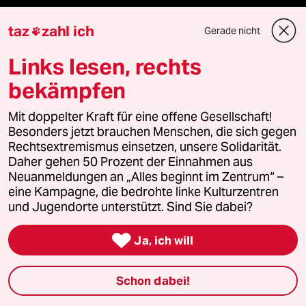
Ressorts
taz
zahl ich
Gerade nicht

Politik
Links lesen, rechts
bekämpfen
Öko
Mit doppelter Kraft für eine offene Gesellschaft!
Gesellschaft
Besonders jetzt brauchen Menschen, die sich gegen
Rechtsextremismus einsetzen, unsere Solidarität.
Kultur
Daher gehen 50 Prozent der Einnahmen aus
Neuanmeldungen an „Alles beginnt im Zentrum“ –
eine Kampagne, die bedrohte linke Kulturzentren
Sport
und Jugendorte unterstützt. Sind Sie dabei?
Berlin

Ja, ich will
Nord
Schon dabei!
Wahrheit