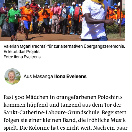
berlin
nord
wahrheit
verlag
Valerian Mgani (rechts) für zur alternativen Übergangszeremonie.
verlag
Er leitet das Projekt
Foto: Ilona Eveleens
veranstaltungen
shop
Aus Masanga
Ilona Eveleens
fragen & hilfe
Fast 500 Mädchen in orangefarbenen Poloshirts
unterstützen
kommen hüpfend und tanzend aus dem Tor der
abo
Sankt-Catherine-Laboure-Grundschule. Begeistert
folgen sie einer kleinen Band, die fröhliche Musik
genossenschaft
spielt. Die Kolonne hat es nicht weit. Nach ein paar