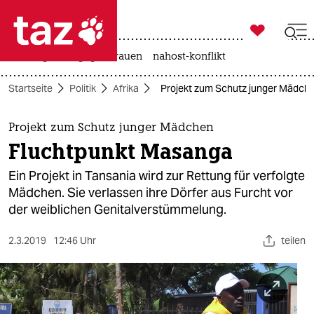

taz zahl ich
hitze
gewalt gegen frauen
nahost-konflikt

taz zahl ich
Startseite
Politik
Afrika
Projekt zum Schutz junger Mädch
taz zahl ich
themen
Projekt zum Schutz junger Mädchen
Fluchtpunkt Masanga
politik
Ein Projekt in Tansania wird zur Rettung für verfolgte
öko
Mädchen. Sie verlassen ihre Dörfer aus Furcht vor
der weiblichen Genitalverstümmelung.
gesellschaft
2.3.2019
12:46 Uhr
teilen
kultur
sport