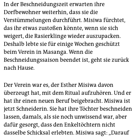
sind weltweit mehr als 200 Millionen Frauen
In der Beschneidungszeit erwarten ihre
betroffen.
Dorfbewohner weiterhin, dass sie die
Verstümmelungen durchführt. Misiwa fürchtet,
Zahlen rückläufig
Seit den 1980er Jahren ist ein
allgemeiner Rückgang zu beobachten; in Ägypten
das ihr etwas zustoßen könnte, wenn sie sich
etwa sank die Zahl der betroffenen 15- bis 19-
weigert, die Rasierklinge wieder auszupacken.
Jährigen von 97 Prozent im Jahr 1985 auf 70 Prozent
Deshalb lebte sie für einige Wochen geschützt
im Jahr 2015, in Kenia von 41 auf 11 Prozent.
(dir)
beim Verein in Masanga. Wenn die
Beschneidungssaison beendet ist, geht sie zurück
nach Hause.
Der Verein war es, der Esther Misiwa davon
überzeugt hat, mit dem Ritual aufzuhören. Und er
hat ihr einen neuen Beruf beigebracht. Misiwa ist
jetzt Schneiderin. Sie hat ihre Töchter beschneiden
lassen, damals, als sie noch unwissend war, aber
dafür gesorgt, dass den Enkeltöchtern nicht
dasselbe Schicksal erlebten. Misiwa sagt: „Darauf