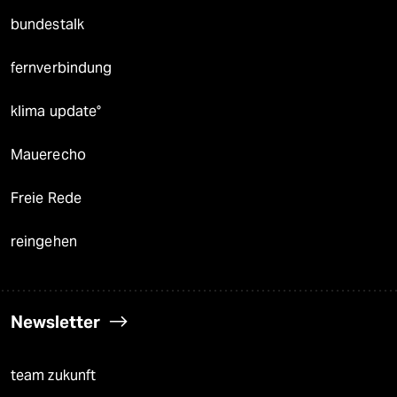
bundestalk
fernverbindung
klima update°
Mauerecho
Freie Rede
reingehen
Newsletter
team zukunft