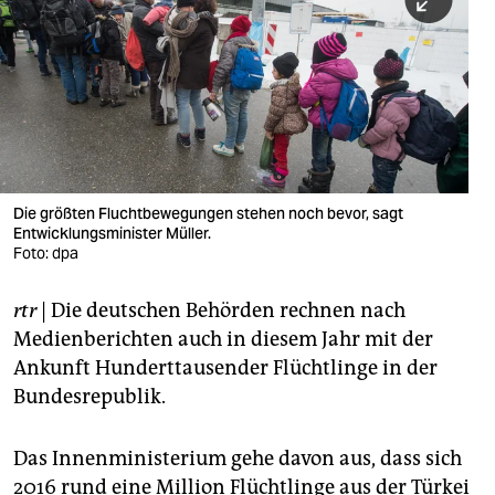
berlin
nord
wahrheit
verlag
verlag
Die größten Fluchtbewegungen stehen noch bevor, sagt
Entwicklungsminister Müller.
veranstaltungen
Foto: dpa
shop
rtr
| Die deutschen Behörden rechnen nach
fragen & hilfe
Medienberichten auch in diesem Jahr mit der
unterstützen
Ankunft Hunderttausender Flüchtlinge in der
Bundesrepublik.
abo
genossenschaft
Das Innenministerium gehe davon aus, dass sich
2016 rund eine Million Flüchtlinge aus der Türkei