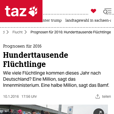

taz zahl ich
nahost-konflikt
usa unter trump
landtagswahl in sachsen-an

taz zahl ich
and
Flucht
Prognosen für 2016: Hunderttausende Flüchtlinge
taz zahl ich
themen
Prognosen für 2016
Hunderttausende
politik
Flüchtlinge
öko
Wie viele Flüchtlinge kommen dieses Jahr nach
Deutschland? Eine Million, sagt das
gesellschaft
Innenministerium. Eine halbe Million, sagt das Bamf.
kultur
10.1.2016
17:56 Uhr
teilen
sport