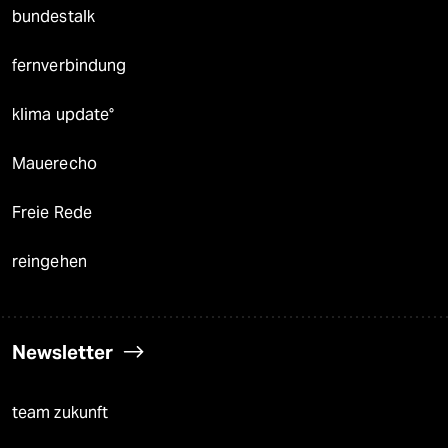
bundestalk
fernverbindung
klima update°
Mauerecho
Freie Rede
reingehen
Newsletter
team zukunft