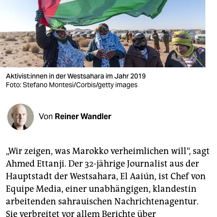
berlin
nord
wahrheit
verlag
Aktivist:innen in der Westsahara im Jahr 2019
Foto: Stefano Montesi/Corbis/getty images
verlag
veranstaltungen
Von
Reiner Wandler
shop
fragen & hilfe
„Wir zeigen, was Marokko verheimlichen will“, sagt
unterstützen
Ahmed Ettanji. Der 32-jährige Journalist aus der
Hauptstadt der Westsahara, El Aaiún, ist Chef von
abo
Equipe Media, einer unabhängigen, klandestin
genossenschaft
arbeitenden sahrauischen Nachrichtenagentur.
Sie verbreitet vor allem Berichte über