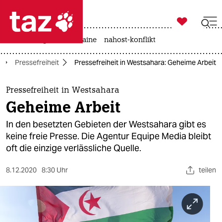

taz zahl ich
hitze
krieg in der ukraine
nahost-konflikt

taz zahl ich
Pressefreiheit
Pressefreiheit in Westsahara: Geheime Arbeit
taz zahl ich
themen
Pressefreiheit in Westsahara
Geheime Arbeit
politik
In den besetzten Gebieten der Westsahara gibt es
öko
keine freie Presse. Die Agentur Equipe Media bleibt
oft die einzige verlässliche Quelle.
gesellschaft
8.12.2020
8:30 Uhr
teilen
kultur
sport