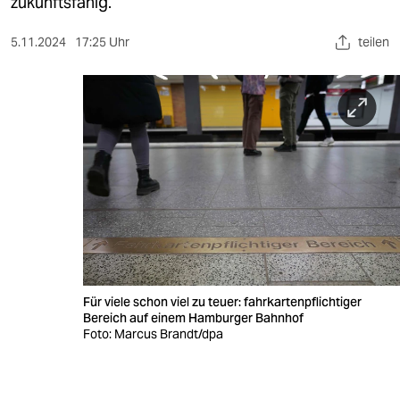
berlin
zukunftsfähig.
nord
5.11.2024
17:25 Uhr
teilen
wahrheit
verlag
verlag
veranstaltungen
shop
fragen & hilfe
unterstützen
Für viele schon viel zu teuer: fahrkartenpflichtiger
Bereich auf einem Hamburger Bahnhof
abo
Foto: Marcus Brandt/dpa
genossenschaft