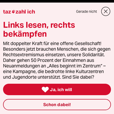
Kantine
taz
zahl ich
Gerade nicht

Shop
Links lesen, rechts
Anzeigen
bekämpfen
Mit doppelter Kraft für eine offene Gesellschaft!
Besonders jetzt brauchen Menschen, die sich gegen
Fragen & Hilfe
Rechtsextremismus einsetzen, unsere Solidarität.
Daher gehen 50 Prozent der Einnahmen aus
Neuanmeldungen an „Alles beginnt im Zentrum“ –
Feedback
eine Kampagne, die bedrohte linke Kulturzentren
und Jugendorte unterstützt. Sind Sie dabei?
Aboservice

Ja, ich will
ePaper Login
Schon dabei!
Downloads für Abonnierende