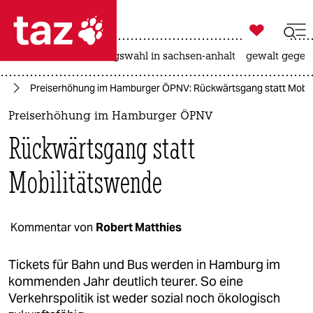

taz zahl ich
hitze
surfen
landtagswahl in sachsen-anhalt
gewalt gegen

taz zahl ich
el
Preiserhöhung im Hamburger ÖPNV: Rückwärtsgang statt Mobil
taz zahl ich
Preiserhöhung im Hamburger ÖPNV
themen
Rückwärtsgang statt
politik
Mobilitätswende
öko
gesellschaft
Kommentar von
Robert Matthies
kultur
Tickets für Bahn und Bus werden in Hamburg im
kommenden Jahr deutlich teurer. So eine
sport
Verkehrspolitik ist weder sozial noch ökologisch