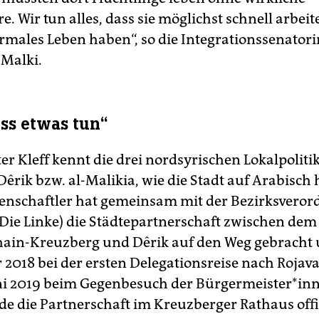
e. Wir tun alles, dass sie möglichst schnell arbe
rmales Leben haben“, so die Integrationssenatori
Malki.
s etwas tun“
r Kleff kennt die drei nordsyrischen Lokal­polit
êrik bzw. al-Malikia, wie die Stadt auf Arabisch 
senschaftler hat gemeinsam mit der Bezirksveror
(Die Linke) die Städtepartnerschaft zwischen dem
hain-Kreuzberg und Dêrik auf den Weg gebracht
 2018 bei der ersten Delegationsreise nach Rojava
uni 2019 beim Gegenbesuch der Bür­germeister*in
de die Partnerschaft im Kreuzberger Rathaus offi