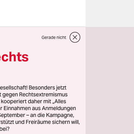
tter mit
Gerade nicht
olin“ ins
eiten Reihe
echts
 Elke
eremez
êrik,
n Rojava.
esellschaft! Besonders jetzt
rt gegen Rechtsextremismus
z kooperiert daher mit „Alles
ergangenen
ller Einnahmen aus Anmeldungen
“ statt.
. September – an die Kampagne,
zeigten,
rstützt und Freiräume sichern will,
Krieg
bei?