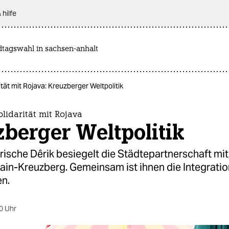
 hilfe
dtagswahl in sachsen-anhalt
ität mit Rojava: Kreuzberger Weltpolitik
olidarität mit Rojava
berger Weltpolitik
ische Dêrik besiegelt die Städtepartnerschaft mit
ain-Kreuzberg. Gemeinsam ist ihnen die Integrati
en.
0 Uhr