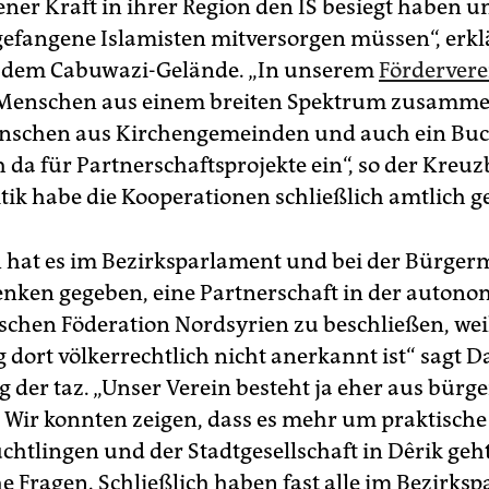
ener Kraft in ihrer Region den IS besiegt haben un
efangene Islamisten mitversorgen müssen“, erklä
f dem Cabuwazi-Gelände. „In unserem
Fördervere
 Menschen aus einem breiten Spektrum zusamme
enschen aus Kirchengemeinden und auch ein Bu
h da für Partnerschaftsprojekte ein“, so der Kreuz
itik habe die Kooperationen schließlich amtlich 
 hat es im Bezirks­parlament und bei der Bürger
nken gegeben, eine Partnerschaft in der auton
chen Föderation Nordsyrien zu beschließen, weil
 dort völkerrechtlich nicht anerkannt ist“ sagt D
 der taz. „Unser Verein besteht ja eher aus bürge
Wir konnten zeigen, dass es mehr um praktische 
chtlingen und der Stadtgesellschaft in Dêrik geh
he Fragen. Schließlich haben fast alle im Bezirks