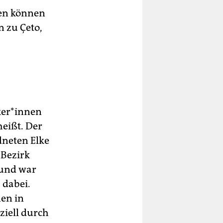
iten können
n zu Çeto,
iker*innen
heißt. Der
dneten Elke
 Bezirk
 und war
 dabei.
nen in
ziell durch