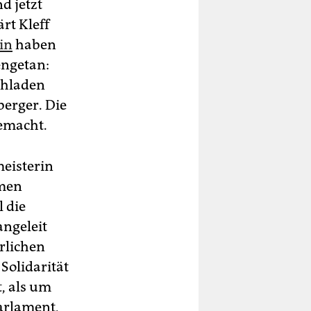
d jetzt
rt Kleff
in
haben
ngetan:
chladen
berger. Die
gemacht.
meisterin
omen
 die
angeleit
rlichen
Solidarität
t, als um
parlament,