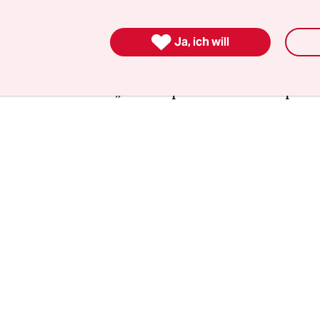
h als Narbe ins Gesicht geschrieben, doch an dies
nd das Selbstbewusstsein der kleinen Artist*innen

Ja, ich will
 gruppiert im „Parlament des Kinderlands der Fr
 macht staunen. Neben der Trampolinfraktion trit
te mit Tanz“ und „Kill the plastic“ im Zirkusparl