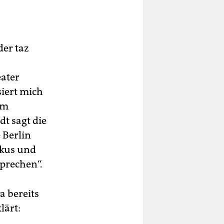
der taz
ater
siert mich
em
t sagt die
e Berlin
skus und
prechen“.
a bereits
lärt: