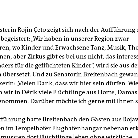
terin Rojîn Çeto zeigt sich nach der Aufführung 
begeistert: „Wir haben in unserer Region zwar
ren, wo Kinder und Erwachsene Tanz, Musik, The
en, aber Zirkus gibt es bei uns nicht, das interes
ders für die geflüchteten Kinder“, wird sie aus d
 übersetzt. Und zu Senatorin Breitenbach gewand
kerin: „Vielen Dank, dass wir hier sein dürfen. Wi
 wir in Dêrik viele Flüchtlinge aus Homs, Dama
enommen. Darüber möchte ich gerne mit Ihnen s
fführung hatte Breitenbach den Gästen aus Rojav
ion im Tempelhofer Flughafenhangar nebenan erk
 mussten dort Flüchtlinge leben ohne wirkliche