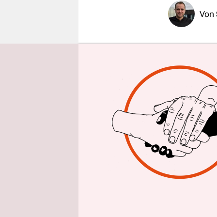
epaper login
Von
Das ist mei
Stolz in d
Scheinwerfe
des vollen 
Breitenbac
Hemo und N
Kreuzbergs
Im
Kinder
Sonntag zu
Geflüchtet
was sie be