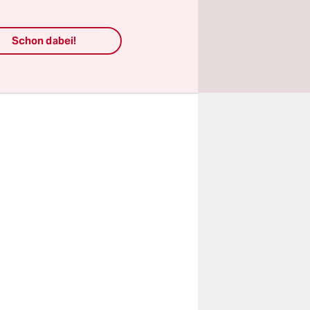
em Tag wird
, die in
Schon dabei!
eiheit“
t auch
ament an.