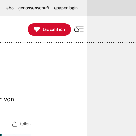
abo
genossenschaft
epaper login

taz zahl ich
taz zahl ich
on von
teilen