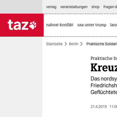
hautnavigation anspringen
hauptinhalt anspringen
footer anspringen
verlag
veranstaltungen
shop
fragen &
nahost-konflikt
usa unter trump
lan

taz zahl ich
taz zahl ich
Startseite
Berlin
Praktische Solidar
themen
politik
Praktische S
Kreuz
öko
Das nordsyr
gesellschaft
Friedrichsh
Geflüchtet
kultur
sport
21.6.2019
11:0