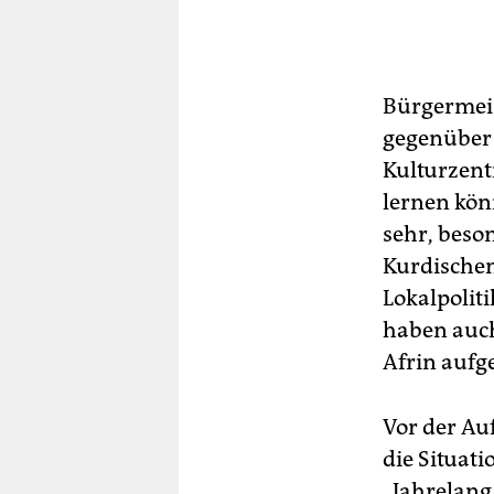
Bürgermeis
gegenüber 
Kulturzent
lernen könn
sehr, beson
Kurdischen
Lokalpoliti
haben auch
Afrin aufg
Vor der Au
die Situat
„Jahrelang