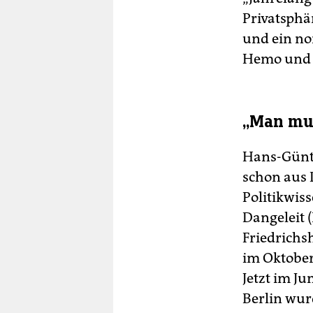
Privatsphär
und ein no
Hemo und 
„Man mus
Hans-Günte
schon aus D
Politikwis
Dangeleit 
Friedrichs
im Oktober
Jetzt im J
Berlin wur