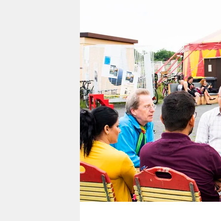
berlin
nord
wahrheit
verlag
verlag
veranstaltungen
shop
fragen & hilfe
unterstützen
abo
genossenschaft