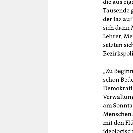
die aus eig
Tausende g
der taz au
sich dann
Lehrer, M
setzten sic
Bezirkspol
„Zu Beginn
schon Bede
Demokratis
Verwaltung
am Sonntag
Menschen. 
mit den Flü
ideologisc