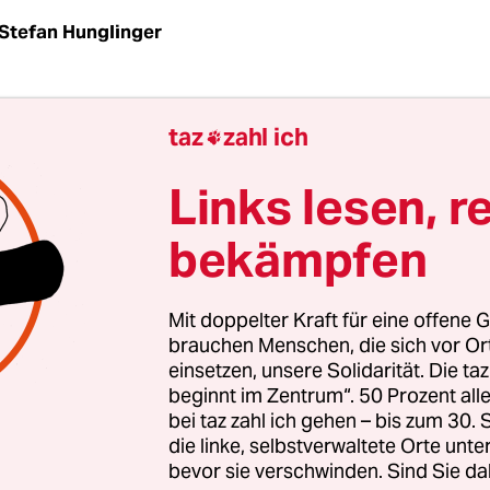
Stefan Hunglinger
ne Tochter!“, ruft eine nach Berlin geflüchtete Mu
taz
zahl ich

er Stimme, als die „Fraktion Schwimmer mit Tramp
rlicht der Manege hüpft. Die Frau sitzt in der zw
Links lesen, r
Zirkuszeltes, schräg hinter Integrationssenatorin
bekämpfen
h (Die Linke) und den Ehrengästen, Rojîn Çeto, F
ahrin Malki, alle drei Bürgermeister*innen in D
 neuer Partnerstadt im autonomen nordsyrische
Mit doppelter Kraft für eine offene G
brauchen Menschen, die sich vor O
einsetzen, unsere Solidarität. Die ta
zirkus Cabuwazi
am Tempelhofer Feld fand am v
beginnt im Zentrum“. 50 Prozent a
m dritten Mal das „Festival der Bewegungsfreiheit
bei taz zahl ich gehen – bis zum 30
e und in Berlin geborene Kinder und Jugendliche 
die linke, selbstverwaltete Orte unte
i Cabuwazi gelernt haben. Manchem Kind ist der 
bevor sie verschwinden. Sind Sie da