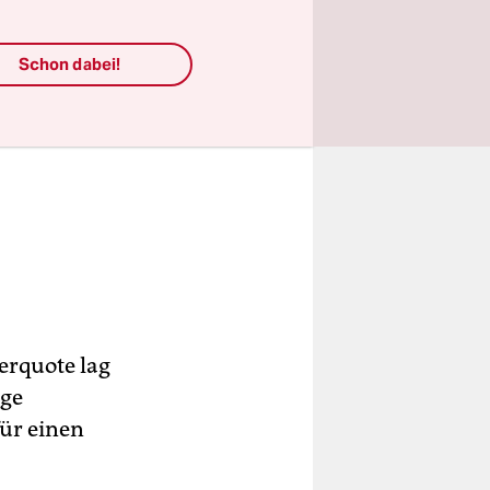
Schon dabei!
erquote lag
ige
für einen