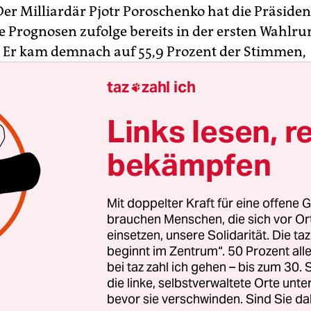
Der Milliardär Pjotr Poroschenko hat die Präside
e Prognosen zufolge bereits in der ersten Wahlr
Er kam demnach auf 55,9 Prozent der Stimmen,
ene Zweite wurde die umstrittene frühere
taz
zahl ich

sidentin Julia Timoschenko mit 12,9 Prozent. Offi
 wurden für Montag erwartet.
Links lesen, r
m Sonntag fand trotz der seit Wochen andauern
bekämpfen
kraine statt, wo prorussische Separatisten
sgebäude besetzt hielten und auch die Abstim
Mit doppelter Kraft für eine offene G
n. Dennoch hofft die Regierung in Kiew darauf, da
brauchen Menschen, die sich vor O
 der Krise in der Ukraine beitragen kann.
einsetzen, unsere Solidarität. Die ta
beginnt im Zentrum“. 50 Prozent a
bei taz zahl ich gehen – bis zum 30
die linke, selbstverwaltete Orte unte
bevor sie verschwinden. Sind Sie da