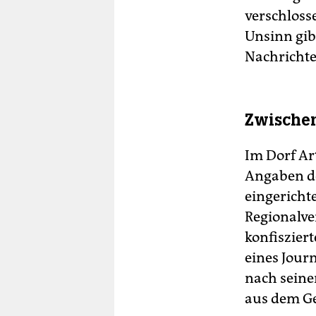
verschlosse
Unsinn gibt
Nachrichte
Zwischen
Im Dorf Ar
Angaben de
eingericht
Regionalv
konfiszier
eines Jour
nach seine
aus dem Ge