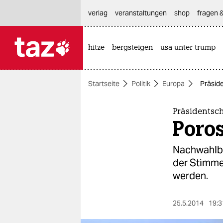
hautnavigation anspringen
hauptinhalt anspringen
footer anspringen
verlag
veranstaltungen
shop
fragen &
hitze
bergsteigen
usa unter trump

taz zahl ich
taz zahl ich
Startseite
Politik
Europa
Präside
themen
politik
Präsidentsch
Poros
öko
Nachwahlbe
gesellschaft
der Stimmen
werden.
kultur
sport
25.5.2014
19:3