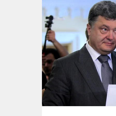
berlin
nord
wahrheit
verlag
verlag
veranstaltungen
shop
fragen & hilfe
unterstützen
abo
genossenschaft