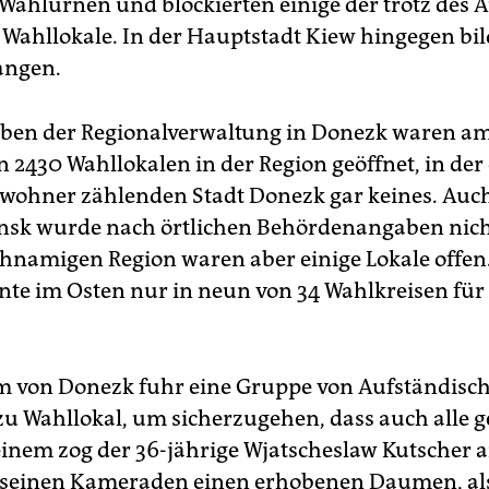
 Wahlurnen und blockierten einige der trotz des 
 Wahllokale. In der Hauptstadt Kiew hingegen bil
angen.
ben der Regionalverwaltung in Donezk waren a
 2430 Wahllokalen in der Region geöffnet, in der
nwohner zählenden Stadt Donezk gar keines. Auch
nsk wurde nach örtlichen Behördenangaben nich
ichnamigen Region waren aber einige Lokale offen
nnte im Osten nur in neun von 34 Wahlkreisen für
 von Donezk fuhr eine Gruppe von Aufständisc
zu Wahllokal, um sicherzugehen, dass auch alle 
einem zog der 36-jährige Wjatscheslaw Kutscher a
 seinen Kameraden einen erhobenen Daumen, als 