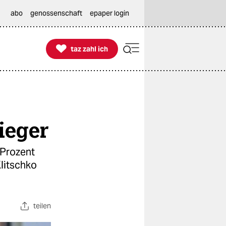
abo
genossenschaft
epaper login

taz zahl ich
taz zahl ich
ieger
 Prozent
litschko
teilen