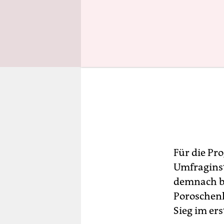
Für die Pr
Umfraginst
demnach be
Poroschenk
Sieg im er