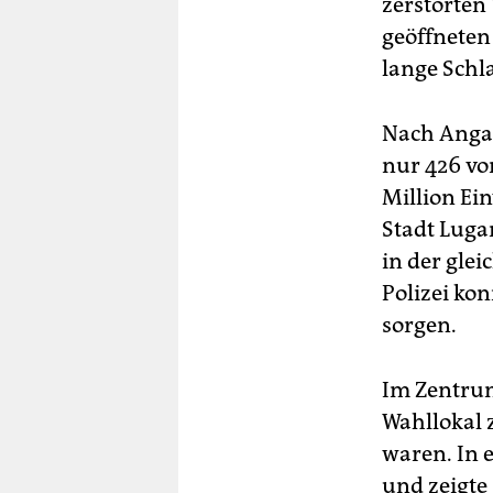
zerstörten
geöffneten
lange Schl
Nach Anga
nur 426 von
Million Ei
Stadt Luga
in der gle
Polizei ko
sorgen.
Im Zentrum
Wahllokal 
waren. In 
und zeigte