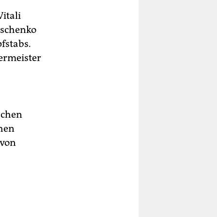
itali
oschenko
fstabs.
ermeister
schen
ehen
 von