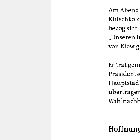
Am Abend g
Klitschko 
bezog sich
„Unseren i
von Kiew g
Er trat ge
Präsidents
Hauptstadt
übertragen
Wahlnachbe
Hoffnung