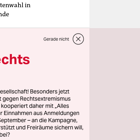
ntenwahl in
unde
Gerade nicht
zielle
echts
den Kämpfe
mung
esellschaft! Besonders jetzt
ss die Wahl
rt gegen Rechtsextremismus
z kooperiert daher mit „Alles
ller Einnahmen aus Anmeldungen
. September – an die Kampagne,
rstützt und Freiräume sichern will,
bei?