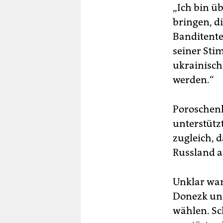
„Ich bin ü
bringen, d
Banditente
seiner Sti
ukrainisch
werden.“
Poroschenk
unterstützt
zugleich, d
Russland 
Unklar war
Donezk und
wählen. Sc