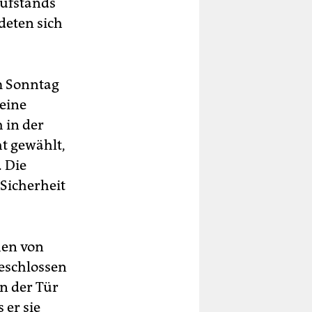
Aufstands
deten sich
m Sonntag
 eine
 in der
t gewählt,
. Die
 Sicherheit
hen von
geschlossen
n der Tür
er sie