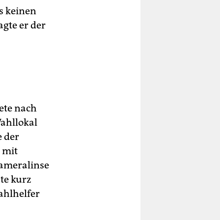
es keinen
agte er der
ete nach
ahllokal
e der
 mit
Kameralinse
te kurz
ahlhelfer