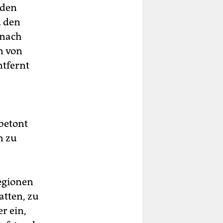
eden
d den
 nach
n von
ntfernt
 betont
n zu
Regionen
tten, zu
r ein,