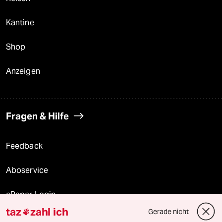
Kantine
Shop
Anzeigen
Fragen & Hilfe
Feedback
Aboservice
ePaper Login
taz
zahl ich
Gerade nicht

Downloads für Abonnierende