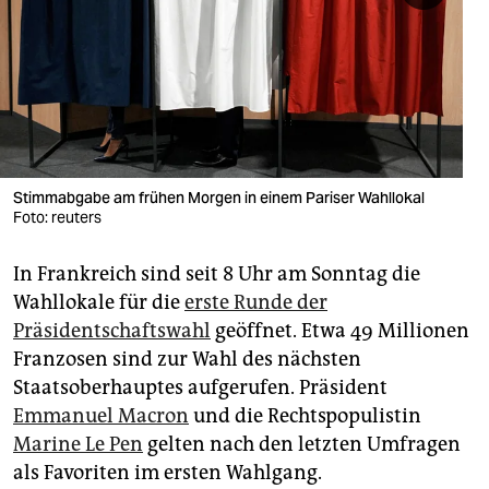
berlin
nord
wahrheit
verlag
verlag
Stimmabgabe am frühen Morgen in einem Pariser Wahllokal
Foto: reuters
veranstaltungen
In Frankreich sind seit 8 Uhr am Sonntag die
shop
Wahllokale für die
erste Runde der
fragen & hilfe
Präsidentschaftswahl
geöffnet. Etwa 49 Millionen
Franzosen sind zur Wahl des nächsten
unterstützen
Staatsoberhauptes aufgerufen. Präsident
abo
Emmanuel Macron
und die Rechtspopulistin
Marine Le Pen
gelten nach den letzten Umfragen
genossenschaft
als Favoriten im ersten Wahlgang.