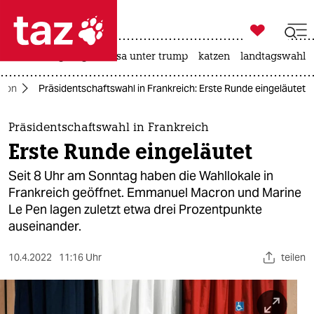

taz zahl ich
hitze
bergsteigen
usa unter trump
katzen
landtagswahl i

taz zahl ich
cron
Präsidentschaftswahl in Frankreich: Erste Runde eingeläutet
taz zahl ich
themen
Präsidentschaftswahl in Frankreich
Erste Runde eingeläutet
politik
Seit 8 Uhr am Sonntag haben die Wahllokale in
öko
Frankreich geöffnet. Emmanuel Macron und Marine
Le Pen lagen zuletzt etwa drei Prozentpunkte
gesellschaft
auseinander.
kultur
10.4.2022
11:16 Uhr
teilen
sport