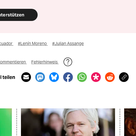
nterstützen
cuador
#Lenín Moreno
#Julian Assange
ommentieren
Fehlerhinweis
 teilen