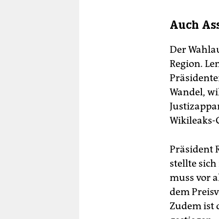
Auch Ass
Der Wahlau
Region. Len
Präsidente
Wandel, wil
Justizappar
Wikileaks-
Präsident R
stellte si
muss vor a
dem Preisve
Zudem ist 