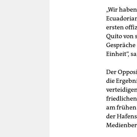
„Wir haben
Ecuadorian
ersten offi
Quito von 
Gespräche 
Einheit“, s
Der Opposi
die Ergebn
verteidigen
friedliche
am frühen 
der Hafens
Medienberi