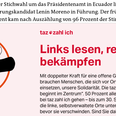
er Stichwahl um das Präsidentenamt in Ecuador li
erungskandidat Lenín Moreno in Führung. Der fr
ent kam nach Auszählung von 96 Prozent der St
zum Montag auf einen Anteil von 51,12 Prozent,
w
taz
zahl ich

Wahlrat mitteilte
. Sein konservativer Kontrahent
elt demnach 48,88 Prozent der Stimmen. Moreno 
Links lesen, r
am Abend zum Sieger. Der oppositionelle Ex-Bank
ahlrat Betrug vor und forderte eine Neuauszähl
bekämpfen
Mit doppelter Kraft für eine offene G
 Prognosen nach Schließung der Wahllokale am
brauchen Menschen, die sich vor O
hmittag waren widersprüchlich gewesen. Ein
einsetzen, unsere Solidarität. Die ta
beginnt im Zentrum“. 50 Prozent a
titut hatte den Oppositionskandidaten Lasso mit
bei taz zahl ich gehen – bis zum 30
 Führung gesehen, ein anderes den Regierungsk
die linke, selbstverwaltete Orte unte
 etwa 52 Prozent der Stimmen. Die unabhängige
bevor sie verschwinden. Sind Sie da