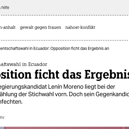
 hilfe
n-anhalt
gewalt gegen frauen
nahost-konflikt
entschaftswahl in Ecuador: Opposition ficht das Ergebnis an
haftswahl in Ecuador
ition ficht das Ergebni
egierungskandidat Lenín Moreno liegt bei der
hlung der Stichwahl vorn. Doch sein Gegenkandida
nfechten.
Uhr