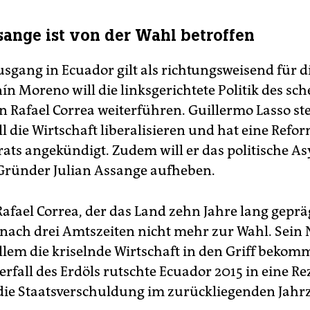
ange ist von der Wahl betroffen
sgang in Ecuador gilt als richtungsweisend für d
ín Moreno will die linksgerichtete Politik des sc
n Rafael Correa weiterführen. Guillermo Lasso st
l die Wirtschaft liberalisieren und hat eine Refo
ats angekündigt. Zudem will er das politische Asy
Gründer Julian Assange aufheben.
afael Correa, der das Land zehn Jahre lang geprä
ch nach drei Amtszeiten nicht mehr zur Wahl. Sein
llem die kriselnde Wirtschaft in den Griff bekom
rfall des Erdöls rutschte Ecuador 2015 in eine Re
die Staatsverschuldung im zurückliegenden Jahr