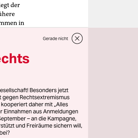
egt der
ühere
immen in
ie der
Gerade nicht
 Guillermo
erklärte
echts
er Lasso
ung der
esellschaft! Besonders jetzt
rt gegen Rechtsextremismus
z kooperiert daher mit „Alles
ller Einnahmen aus Anmeldungen
 rund 53
. September – an die Kampagne,
andidaten
rstützt und Freiräume sichern will,
bei?