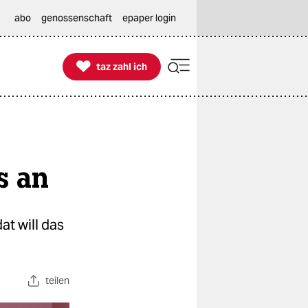
abo
genossenschaft
epaper login

taz zahl ich
taz zahl ich
s an
t will das
teilen