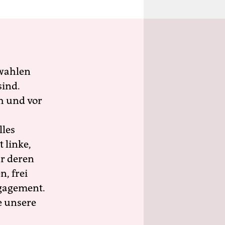
wahlen
sind.
h und vor
lles
 linke,
ür deren
n, frei
ngagement.
e unsere