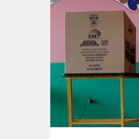
berlin
nord
wahrheit
verlag
verlag
veranstaltungen
shop
fragen & hilfe
unterstützen
abo
genossenschaft