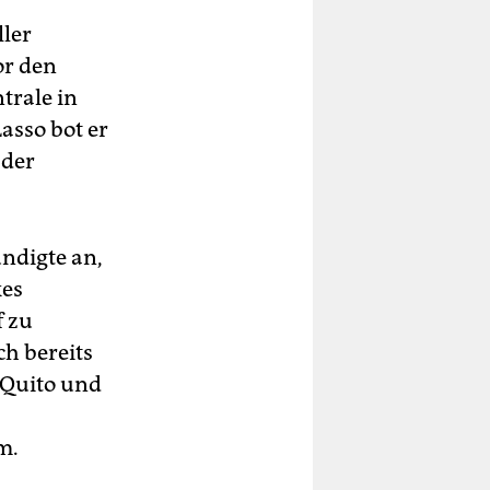
ller
or den
ntrale in
asso bot er
 der
ündigte an,
kes
f zu
h bereits
 Quito und
m.