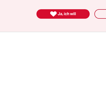
on Participación Cuidadana sprach laut eigener
ng von einem technischen Patt beider Kandidat

Ja, ich will
r Wahlsieger wurde noch nicht verkündet.