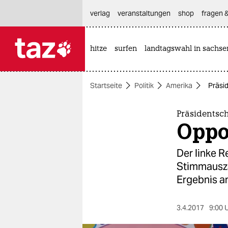
hautnavigation anspringen
hauptinhalt anspringen
footer anspringen
verlag
veranstaltungen
shop
fragen &
hitze
surfen
landtagswahl in sachse

taz zahl ich
taz zahl ich
Startseite
Politik
Amerika
Präsid
themen
politik
Präsidentsc
Oppos
öko
Der linke R
gesellschaft
Stimmauszä
Ergebnis a
kultur
sport
3.4.2017
9:00 