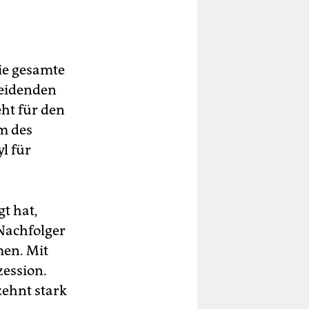
ie gesamte
heidenden
eht für den
rm des
l für
gt hat,
 Nachfolger
men. Mit
zession.
zehnt stark