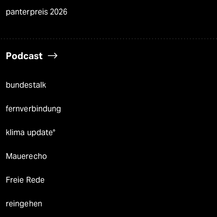
panterpreis 2026
Podcast
bundestalk
fernverbindung
klima update°
Mauerecho
Freie Rede
reingehen