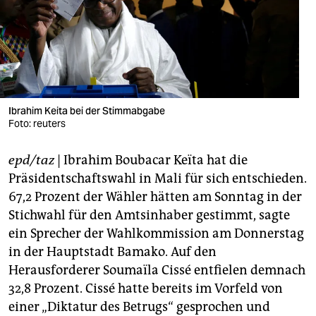
berlin
nord
wahrheit
verlag
Ibrahim Keita bei der Stimmabgabe
verlag
Foto: reuters
veranstaltungen
epd/taz
| Ibrahim Boubacar Keïta hat die
Präsidentschaftswahl in Mali für sich entschieden.
shop
67,2 Prozent der Wähler hätten am Sonntag in der
fragen & hilfe
Stichwahl für den Amtsinhaber gestimmt, sagte
ein Sprecher der Wahlkommission am Donnerstag
unterstützen
in der Hauptstadt Bamako. Auf den
abo
Herausforderer Soumaïla Cissé entfielen demnach
32,8 Prozent. Cissé hatte bereits im Vorfeld von
genossenschaft
einer „Diktatur des Betrugs“ gesprochen und