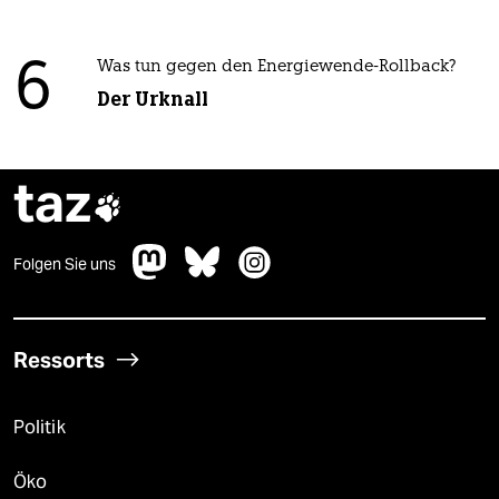
6
Was tun gegen den Energiewende-Rollback?
Der Urknall
taz

Folgen Sie uns
Ressorts
Politik
Öko