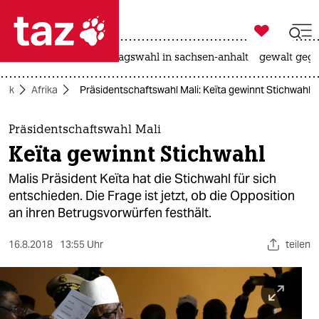

taz zahl ich
nahost-konflikt
landtagswahl in sachsen-anhalt
gewalt gege

taz zahl ich
itik
Afrika
Präsidentschaftswahl Mali: Keïta gewinnt Stichwahl
taz zahl ich
themen
Präsidentschaftswahl Mali
Keïta gewinnt Stichwahl
politik
Malis Präsident Keïta hat die Stichwahl für sich
öko
entschieden. Die Frage ist jetzt, ob die Opposition
an ihren Betrugsvorwürfen festhält.
gesellschaft
16.8.2018
13:55 Uhr
teilen
kultur
sport