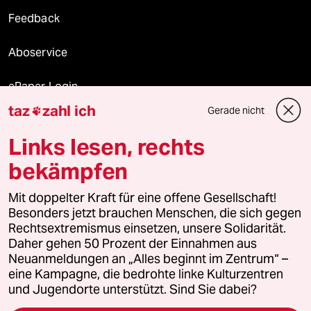
Feedback
Aboservice
ePaper Login
taz
zahl ich
Gerade nicht

Downloads für Abonnierende
Links lesen, rechts
bekämpfen
© 2026 taz Verlags und Vertriebs GmbH
Alle Rechte vorbehalten. Bei rechtlichen Fragen oder für Genehmigungen
Mit doppelter Kraft für eine offene Gesellschaft!
wenden Sie sich bitte an
lizenzen@taz.de
Besonders jetzt brauchen Menschen, die sich gegen
Rechtsextremismus einsetzen, unsere Solidarität.
Daher gehen 50 Prozent der Einnahmen aus
Feedback
Redaktionsstatut
Kommune-Richtlinien
KI-
Neuanmeldungen an „Alles beginnt im Zentrum“ –
eine Kampagne, die bedrohte linke Kulturzentren
Leitlinie
Informant
Datenschutz
Impressum
AGB
und Jugendorte unterstützt. Sind Sie dabei?