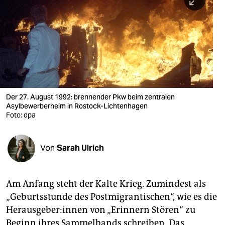
berlin
nord
wahrheit
verlag
verlag
Der 27. August 1992: brennender Pkw beim zentralen
Asylbewerberheim in Rostock-Lichtenhagen
veranstaltungen
Foto: dpa
shop
fragen & hilfe
Von
Sarah Ulrich
unterstützen
Am Anfang steht der Kalte Krieg. Zumindest als
abo
„Geburtsstunde des Postmigrantischen“, wie es die
genossenschaft
Heraus­gebe­r:in­nen von „Erinnern Stören“ zu
Beginn ihres Sammelbands schreiben. Das