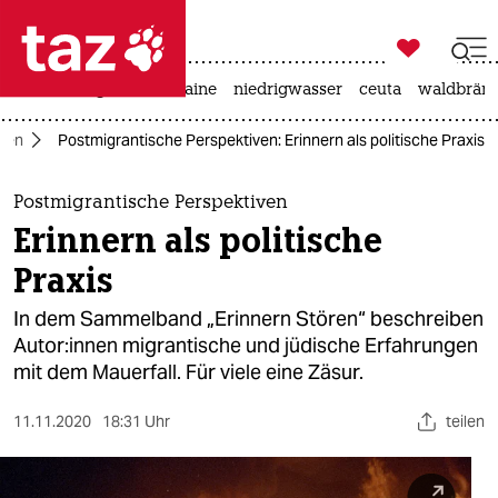

taz zahl ich
hitze
krieg in der ukraine
niedrigwasser
ceuta
waldbrän

taz zahl ich
ten
Postmigrantische Perspektiven: Erinnern als politische Praxis
taz zahl ich
themen
Postmigrantische Perspektiven
Erinnern als politische
politik
Praxis
öko
In dem Sammelband „Erinnern Stören“ beschreiben
Autor:innen migrantische und jüdische Erfahrungen
gesellschaft
mit dem Mauerfall. Für viele eine Zäsur.
kultur
11.11.2020
18:31 Uhr
teilen
sport