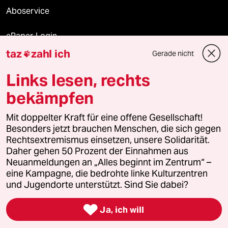
Aboservice
ePaper Login
taz
zahl ich
Gerade nicht

Downloads für Abonnierende
Links lesen, rechts
bekämpfen
© 2026 taz Verlags und Vertriebs GmbH
Mit doppelter Kraft für eine offene Gesellschaft!
Alle Rechte vorbehalten. Bei rechtlichen Fragen oder für Genehmigungen
wenden Sie sich bitte an
lizenzen@taz.de
Besonders jetzt brauchen Menschen, die sich gegen
Rechtsextremismus einsetzen, unsere Solidarität.
Daher gehen 50 Prozent der Einnahmen aus
Feedback
Redaktionsstatut
Kommune-Richtlinien
KI-
Neuanmeldungen an „Alles beginnt im Zentrum“ –
eine Kampagne, die bedrohte linke Kulturzentren
Leitlinie
Informant
Datenschutz
Impressum
AGB
und Jugendorte unterstützt. Sind Sie dabei?
Seitenwende
Einwilligungen widerrufen (Ads)

Ja, ich will