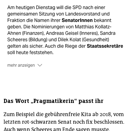
Am heutigen Dienstag will die SPD nach einer
gemeinsamen Sitzung von Landesvorstand und
Fraktion die Namen ihrer
SenatorInnen
bekannt
geben. Die Nominierungen von Matthias Kollatz-
Ahnen (Finanzen), Andreas Geisel (Inneres), Sandra
Scheeres (Bildung) und Dilek Kolat (Gesundheit)
gelten als sicher. Auch die Riege der
Staatssekretäre
soll heute feststehen.
mehr anzeigen
Auf dem
SPD-Landesparteitag
am gestrigen Montag
sollte auch über die Annahme des
rot-rot-grünen
Koalitionsvertrags
abgestimmt werden. Das
Ergebnis stand bei Redaktionsschluss noch nicht
fest. Die Grünen haben dem Vertragswerk bereits
Das Wort „Pragmatikerin“ passt ihr
zugestimmt. Die Linke will am Mittwoch das Ergebnis
eines Mitgliederentscheids bekannt geben.
(akl)
Zum Beispiel die gebührenfreie Kita ab 2018, vom
letzten rot-schwarzen Senat noch fix beschlossen.
Auch wenn Scheeres am Ende sagen musste,