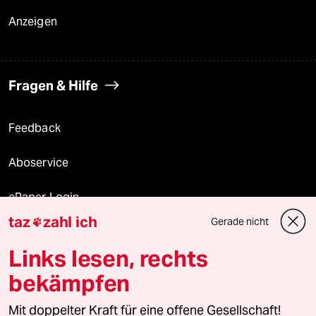
Anzeigen
Fragen & Hilfe
Feedback
Aboservice
ePaper Login
taz
zahl ich
Gerade nicht

Downloads für Abonnierende
Links lesen, rechts
bekämpfen
© 2026 taz Verlags und Vertriebs GmbH
Mit doppelter Kraft für eine offene Gesellschaft!
Alle Rechte vorbehalten. Bei rechtlichen Fragen oder für Genehmigungen