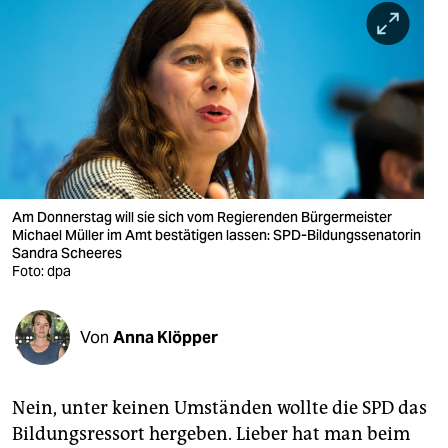
berlin
nord
wahrheit
verlag
verlag
veranstaltungen
Am Donnerstag will sie sich vom Regierenden Bürgermeister
Michael Müller im Amt bestätigen lassen: SPD-Bildungssenatorin
shop
Sandra Scheeres
Foto: dpa
fragen & hilfe
unterstützen
Von
Anna Klöpper
abo
Nein, unter keinen Umständen wollte die SPD das
genossenschaft
Bildungsressort hergeben. Lieber hat man beim