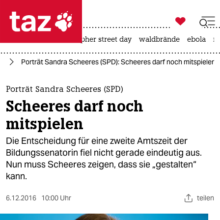

taz zahl ich
ceuta
rente
christopher street day
waldbrände
ebola
na

taz zahl ich
in
Porträt Sandra Scheeres (SPD): Scheeres darf noch mitspielen
taz zahl ich
themen
Porträt Sandra Scheeres (SPD)
Scheeres darf noch
politik
mitspielen
öko
Die Entscheidung für eine zweite Amtszeit der
Bildungssenatorin fiel nicht gerade eindeutig aus.
gesellschaft
Nun muss Scheeres zeigen, dass sie „gestalten“
kann.
kultur
sport
6.12.2016
10:00 Uhr
teilen