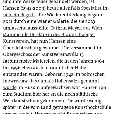
und ihre Werke teuer gehandelt werden, ist
Hansen (1942-2009)
heute allenfalls Spe­zia­lis­t:in­
nen ein Begriff
. Ihre Wiederentdeckung begann
2021 durch eine Wiener Galerie, die sie 2023
umfassend ausstellte. Cathrin Meyer,
aus Wien
stammende Direktorin des Braunschweiger
Kunstverein
, hat nun Hansen eine
Übersichtsschau gewidmet. Die versammelt im
Obergeschoss der Kunstvereinsvilla 13
farbintensive Malereien, die in den Jahren 1964
bis 1996 eben auch in räumlicher Nähe
entstanden waren: Geboren 1942 im polnischen
Inowrocław,
das damals Hohensalza genannt
wurde,
in Husum aufgewachsen war Hansen 1961
zum Studium hier her an die noch städtische
Werkkunstschule gekommen. Die wurde wenig
später in die vom Land getragene Kunsthochschule