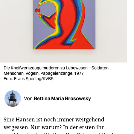
berlin
nord
wahrheit
verlag
verlag
veranstaltungen
Die Kneifwerkzeuge mutieren zu Lebewesen – Soldaten,
Menschen, Vögeln: Papageienzange, 1977
shop
Foto: Frank Sperling/KVBS
fragen & hilfe
Von
Bettina Maria Brosowsky
unterstützen
abo
Sine Hansen ist noch immer weitgehend
genossenschaft
vergessen. Nur warum? In der ersten ihr