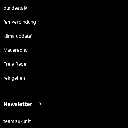
bundestalk
fernverbindung
klima update°
Mauerecho
Freie Rede
reingehen
Newsletter
team zukunft