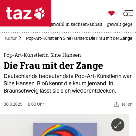

taz zahl ich
hitze
surfen
landtagswahl in sachsen-anhalt
gewalt gegen

taz zahl ich
Kultur
Pop-Art-Künstlerin Sine Hansen: Die Frau mit der Zange
taz zahl ich
themen
Pop-Art-Künstlerin Sine Hansen
Die Frau mit der Zange
politik
Deutschlands bedeutendste Pop-Art-Künstlerin war
öko
Sine Hansen. Bloß kennt die kaum jemand. In
Braunschweig lässt sie sich wiederentdecken.
gesellschaft
30.8.2025
18:00 Uhr
teilen
kultur
sport