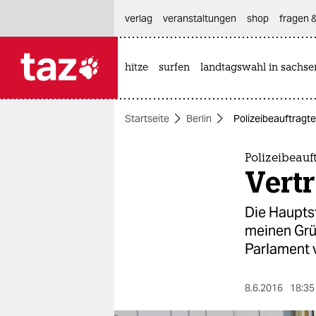
hautnavigation anspringen
hauptinhalt anspringen
footer anspringen
verlag
veranstaltungen
shop
fragen &
hitze
surfen
landtagswahl in sachse

taz zahl ich
taz zahl ich
Startseite
Berlin
Polizeibeauftragt
themen
politik
Polizeibeauf
Vert
öko
Die Haupts
gesellschaft
meinen Grün
Parlament 
kultur
sport
8.6.2016
18:35