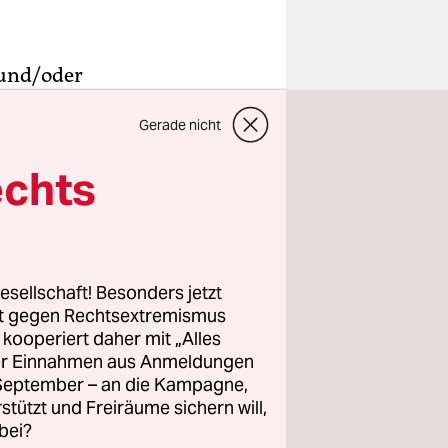
 und/oder
und mit der
Gerade nicht
e die
n
echts
amit wahr.
t es seit
esellschaft! Besonders jetzt
olstein
rt gegen Rechtsextremismus
lle
z kooperiert daher mit „Alles
ller Einnahmen aus Anmeldungen
. September – an die Kampagne,
rstützt und Freiräume sichern will,
bei?