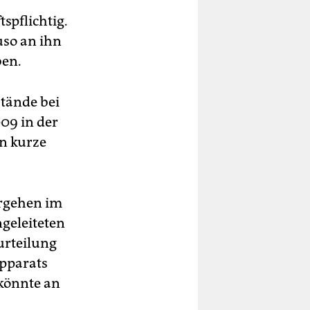
spflichtig.
uso an ihn
ben.
tände bei
009 in der
n kurze
ergehen im
ngeleiteten
urteilung
apparats
 könnte an