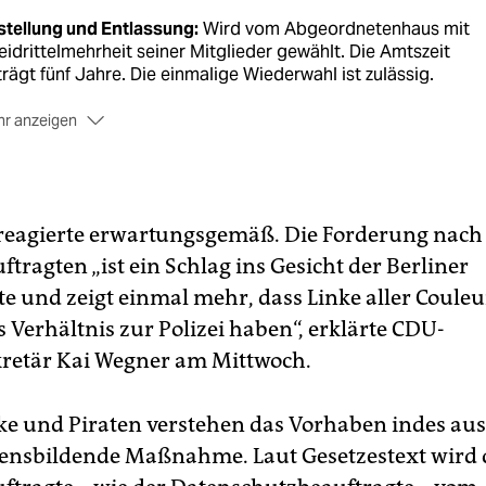
stellung und Entlassung:
Wird vom Abgeordnetenhaus mit
idrittelmehrheit seiner Mitglieder gewählt. Die Amtszeit
rägt fünf Jahre. Die einmalige Wiederwahl ist zulässig.
r anzeigen
chtsstellung:
Untersteht der Dienstaufsicht des Präsidenten
s Abgeordnetenhauses. Ist gänzlich unabhängig und nur dem
etz unterworfen.
n wird er tätig:
Wenn hinreichend Anhaltspunkte vorliegen,
reagierte erwartungsgemäß. Die Forderung nach
s die Polizei rechtswidrig, unverhältnismäßig oder fehlerhaft
ftragten „ist ein Schlag ins Gesicht der Berliner
delt.
te und zeigt einmal mehr, dass Linke aller Couleu
fugnisse:
Erhält Zugang zu allen für den jeweiligen Vorgang
 Verhältnis zur Polizei haben“, erklärte CDU-
evanten Unterlagen. Bekommt insbesondere Einsicht in alle
retär Kai Wegner am Mittwoch.
izeiakten. Kann eigene Untersuchungen anstellen.
shilfe:
Alle öffentlichen Behörden und auch die Gerichte si
pflichtet, ihn bei der Erfüllung seiner Aufgaben zu unterstütz
ke und Piraten verstehen das Vorhaben indes au
uensbildende Maßnahme. Laut Gesetzestext wird 
nweise:
Können mündlich oder schriftlichen erfolgen.
chäftigten des öffentlichen Dienstes dürfen daraus keine