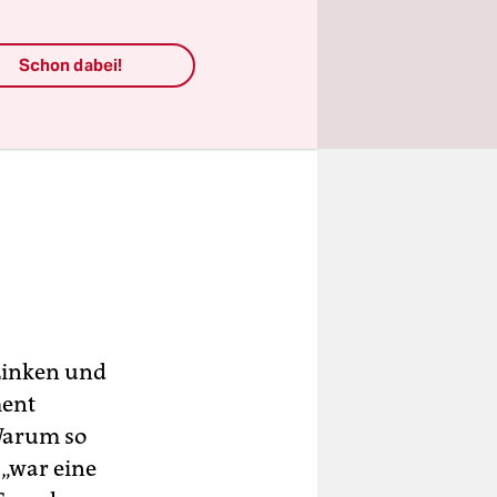
Schon dabei!
Linken und
ment
 Warum so
 „war eine