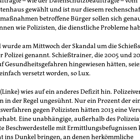
uftragte – wie der Datenschutzbeauftragte – vom
uflichen Nachteile entste- hen.
(plu)
enhaus gewählt und ist nur diesem rechenschaft
imaßnahmen betroffene Bürger sollen sich gena
nen wie Polizisten, die dienstliche Probleme ha
el wurde am Mittwoch der Skandal um die Schießs
r Polizei genannt. Schießtrainer, die 2005 und 2
f Gesundheitsgefahren hingewiesen hätten, seie
 einfach versetzt worden, so Lux.
Linke) wies auf ein anderes Defizit hin. Polizeiv
n in der Regel ungesühnt. Nur ein Prozent der ei
sverfahren gegen Polizisten hätten 2013 eine Ver
gehabt. Eine unabhängige, außerhalb des Polizei
te Beschwerdestelle mit Ermittlungsbefugnissen
cht ins Dunkel bringen, an denen herkömmliche