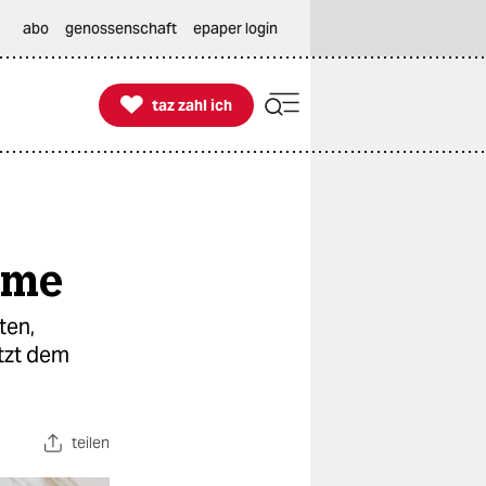
abo
genossenschaft
epaper login

taz zahl ich
taz zahl ich
hme
ten,
tzt dem
teilen