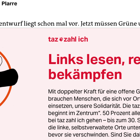
 Plarre
entwurf liegt schon mal vor. Jetzt müssen Grüne
erbst nur noch gut bei den Wahlen abschneiden 
taz
zahl ich

eue Landesregierung bilden. Dann, ja dann könnt
 eine unabhängige Polizeibeauftragte oder eine
Links lesen, r
gen Polizeibeauftragten bekommen.
bekämpfen
e Forderung der Bürgerrechtsbewegung würde d
 nur Rheinland-Pfalz eine solche Instanz. Dort gib
Mit doppelter Kraft für eine offene G
 unabhängigen Polizeibeauftragten. Schleswig-H
brauchen Menschen, die sich vor O
Württemberg sind dabei, eine entsprechende Ste
einsetzen, unsere Solidarität. Die ta
beginnt im Zentrum“. 50 Prozent a
en.
bei taz zahl ich gehen – bis zum 30
die linke, selbstverwaltete Orte unte
bevor sie verschwinden. Sind Sie da