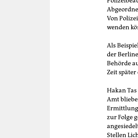
Polizeibea
ber
Abgeordnet
Von Polize
wenden kön
Als Beispi
der Berline
Behörde au
Zeit später
Hakan Tas (
Amt bliebe
Ermittlung
zur Folge 
angesiedel
Stellen Li