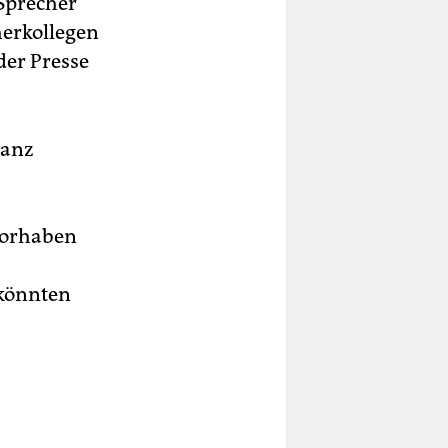
Sprecher
herkollegen
der Presse
ganz
 Vorhaben
 könnten