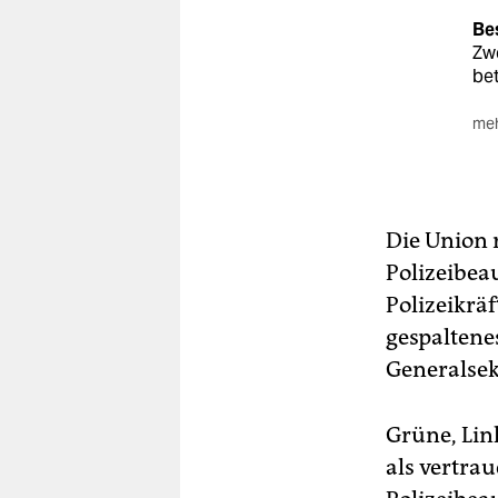
Be
Zwe
bet
meh
Re
de
Ges
Wan
Die Union 
das
Polizeibeau
han
Polizeikräf
Be
gespaltenes
rel
Generalsek
Pol
Amt
ver
Grüne, Lin
als vertra
Hi
Bes