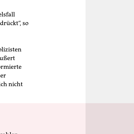
lsfall
drückt“, so
lizisten
äußert
ormierte
der
ich nicht