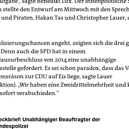
abe“, sagte Benedikt Lux. Der innenpolitische 
 stellte den Entwurf am Mittwoch mit den Sprec
 und Piraten, Hakan Tas und Christopher Lauer, 
alisierungschancen angeht, zeigten sich die drei 
 Denn auch die SPD hat in einem
lausurbeschluss von 2014 eine unabhängige
stelle gefordert. Es sei schon paradox, dass das
onsräson zur CDU auf Eis liege, sagte Lauer
aktion). „Wir haben eine Zweidrittelmehrheit und
 sofort verabschieden.“
eckbrief: Unabhängiger Beauftragter der
ndespolizei