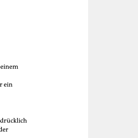
 einem
r ein
nd
en.
sdrücklich
der