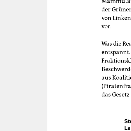
Mammutaufg
der Grünen
von Linken
vor.
Was die Re
entspannt.
Fraktionsk
Beschwerde
aus Koaliti
(Piratenfr
das Gesetz
St
La