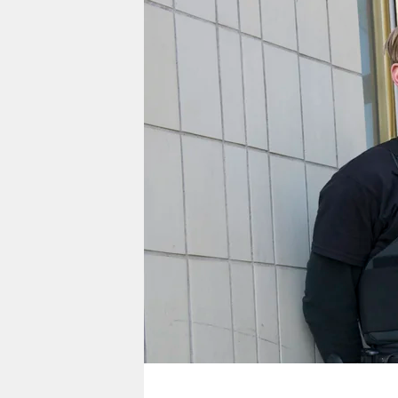
berlin
nord
wahrheit
verlag
verlag
veranstaltungen
shop
fragen & hilfe
unterstützen
abo
genossenschaft