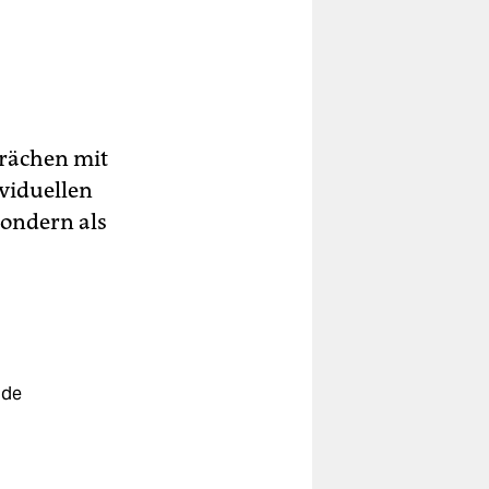
rächen mit
ividuellen
sondern als
nde