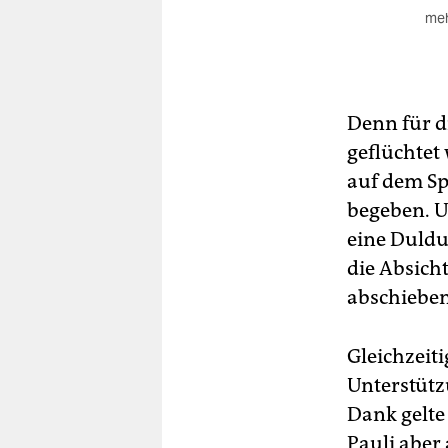
meh
Das
Ver
imm
sie
Denn für d
Ke
geflüchtet
Um
auf dem Spi
Asy
begeben. U
Nu
eine Duldu
Ri
die Absich
abschieben
Gleichzeiti
Unterstütz
Dank gelte
Pauli aber 