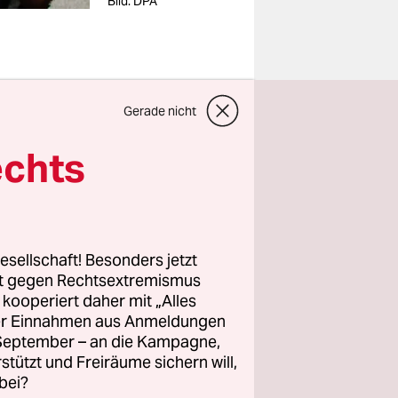
Bild: DPA
Gerade nicht
mpedusa in
echts
fenen Brief
 über ihre
 zu haben.
t sich nach
esellschaft! Besonders jetzt
gen und
rt gegen Rechtsextremismus
z kooperiert daher mit „Alles
ller Einnahmen aus Anmeldungen
. September – an die Kampagne,
ppe vor
rstützt und Freiräume sichern will,
n teilen
bei?