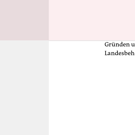
zwar die Fo
Arbeitsrec
Flüchtling
Aufenthalt
Bleiberech
Gründen um
Landesbeh