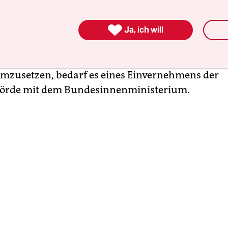
rderung, dass die Flüchtlinge in der Stadt ein Bl
ht bekommen sollen. Doch die Kirche hält die von

en geforderte Gruppenlösung nach Paragraf 23 d
Ja, ich will
sgesetzes für politisch nicht umsetzbar. Um dies
t für „bestimmte Ausländergruppen“ aus human
zusetzen, bedarf es eines Einvernehmens der
örde mit dem Bundesinnenministerium.