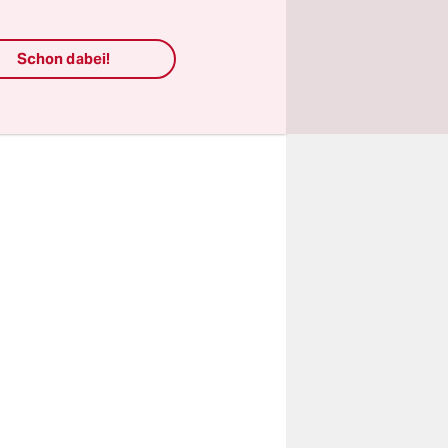
eibe- und
 den
es
Schon dabei!
es
itären