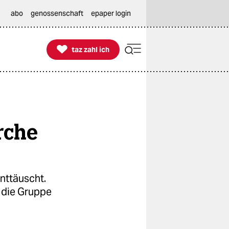
abo
genossenschaft
epaper login

taz zahl ich
taz zahl ich
rche
nttäuscht.
 die Gruppe