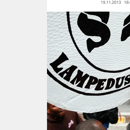
berlin
19.11.2013
18:
nord
wahrheit
verlag
verlag
veranstaltungen
shop
fragen & hilfe
unterstützen
abo
genossenschaft