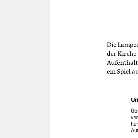
Die Lamped
der Kirche 
Aufenthalt
ein Spiel a
Un
Übe
ve
hum
Au