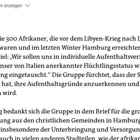
r anzeigen
s die Flüchtlinge eine Aufenthaltserlaubnis
in individuellen
fahren beantragen, sei kein gangbarer Weg, weil der Senat
er wieder signalisiert habe, diese Anträge abzulehnen, erkl
.
ie 300 Afrikaner, die vor dem Libyen-Krieg nac
inen rechtsstaatlichen Grundsatz
gebe es unter diesen
 waren und im letzten Winter Hamburg erreichten,
ständen, nach dem die Identität preisgegeben oder ein
el: „Wir sollen uns in individuelle Aufenthaltsve
lantrag gestellt werden müsse.
nser von Italien anerkannter Flüchtlingsstatus w
r die angestrebte Gruppenlösung
sei ein erster Schritt in
ng eingetauscht.“ Die Gruppe fürchtet, dass der 
chtung eines menschenwürdigen europäischen Asylsystems.
t hat, ihre Aufenthaltsgründe anzuerkennen und 
 wird.
g bedankt sich die Gruppe in dem Brief für die gr
ung aus den christlichen Gemeinden in Hamburg
 insbesondere der Unterbringung und Versorgung
auch in vielen anderen Stadteilen, wie der afrik