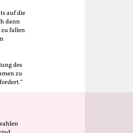
ts auf die
och dann
 zu fallen
en
tung des
Namen zu
ordert.“
wahlen
sind.