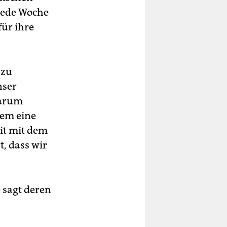
 jede Woche
ür ihre
 zu
nser
warum
dem eine
eit mit dem
, dass wir
 sagt deren