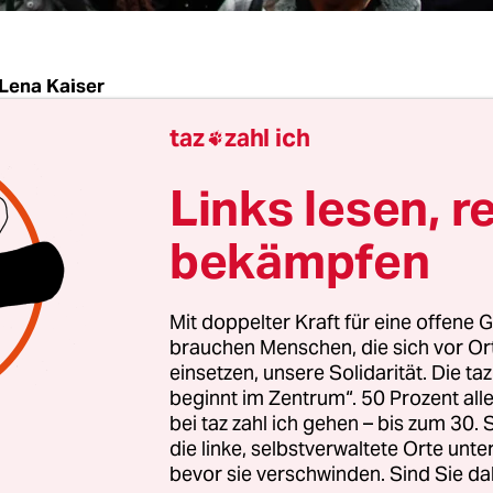
Lena Kaiser
taz
zahl ich

sie sich zurückgehalten. Nun übt die Gruppe „La
Links lesen, r
ritik am Verhalten der Nordkirche. In einem
of
ruppe der 300 Afrikaner der Bischofskanzlei vor,
bekämpfen
eg mit dem Senat über ihr Schicksal entschieden
 hält diese Anschuldigung für unhaltbar. Sie sieh
Mit doppelter Kraft für eine offene G
 der Rolle des Vermittlers zwischen den Flüchtlin
brauchen Menschen, die sich vor O
rger Senat.
einsetzen, unsere Solidarität. Die ta
beginnt im Zentrum“. 50 Prozent a
bei taz zahl ich gehen – bis zum 30
 es zwischen der Kirche und der Lampedusa-Gru
die linke, selbstverwaltete Orte unte
renzen über die strategischen Ziele. Beide Parteie
bevor sie verschwinden. Sind Sie da