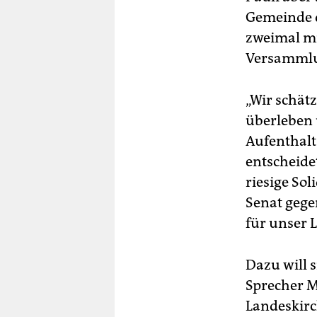
Gemeinde d
zweimal mi
Versammlu
„Wir schätz
überleben 
Aufenthalt
entscheide
riesige So
Senat gege
für unser 
Dazu will 
Sprecher M
Landeskirc