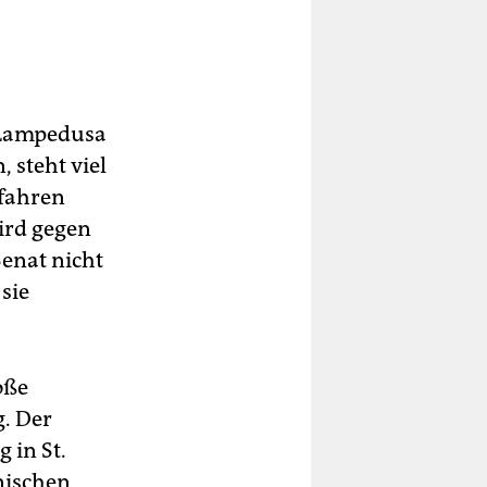
ären
h Lampedusa
 steht viel
rfahren
ird gegen
Senat nicht
sie
oße
. Der
 in St.
anischen