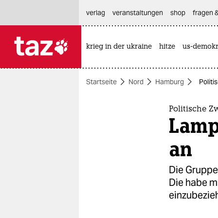
hautnavigation anspringen
hauptinhalt anspringen
footer anspringen
verlag
veranstaltungen
shop
fragen &
krieg in der ukraine
hitze
us-demokr

taz zahl ich
taz zahl ich
Startseite
Nord
Hamburg
Polit
themen
politik
Politische Z
Lamp
öko
an
gesellschaft
Die Gruppe
kultur
Die habe m
einzubezie
sport