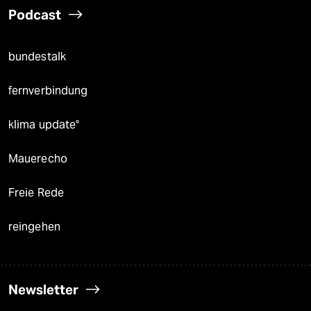
Podcast
bundestalk
fernverbindung
klima update°
Mauerecho
Freie Rede
reingehen
Newsletter