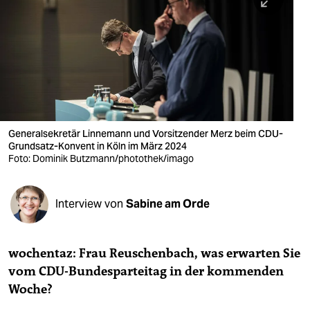
berlin
nord
wahrheit
verlag
verlag
Generalsekretär Linnemann und Vorsitzender Merz beim CDU-
Grundsatz-Konvent in Köln im März 2024
veranstaltungen
Foto: Dominik Butzmann/photothek/imago
shop
fragen & hilfe
Interview von
Sabine am Orde
unterstützen
wochentaz: Frau Reuschenbach, was erwarten Sie
abo
vom CDU-Bundesparteitag in der kommenden
genossenschaft
Woche?