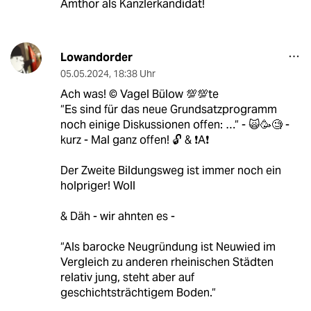
Amthor als Kanzlerkandidat!
Lowandorder
05.05.2024
,
18:38 Uhr
Ach was! ©️ Vagel Bülow 💯💯te
“Es sind für das neue Grundsatzprogramm
noch einige Dis­kus­sio­nen offen: …“ - 🙀🥳🧐 -
kurz - Mal ganz offen! 🔓 & ❗️A❗️
Der Zweite Bildungsweg ist immer noch ein
holpriger! Woll
& Däh - wir ahnten es -
“Als barocke Neugründung ist Neuwied im
Vergleich zu anderen rheinischen Städten
relativ jung, steht aber auf
geschichtsträchtigem Boden.“