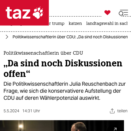

taz zahl ich
bergsteigen
usa unter trump
katzen
landtagswahl in sachs

taz zahl ich
nd
Politikwissenschaftlerin über CDU: „Da sind noch Diskussionen o
taz zahl ich
themen
Politikwissenschaftlerin über CDU
„Da sind noch Diskussionen
politik
offen“
öko
Die Politikwissenschaftlerin Julia Reuschenbach zur
Frage, wie sich die konservativere Aufstellung der
gesellschaft
CDU auf deren Wählerpotenzial auswirkt.
kultur
5.5.2024
14:31 Uhr
teilen
sport