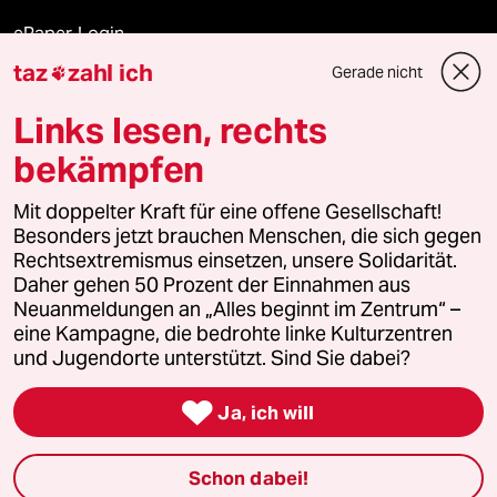
ePaper Login
taz
zahl ich
Gerade nicht

Downloads für Abonnierende
Links lesen, rechts
bekämpfen
© 2026 taz Verlags und Vertriebs GmbH
Alle Rechte vorbehalten. Bei rechtlichen Fragen oder für Genehmigungen
Mit doppelter Kraft für eine offene Gesellschaft!
wenden Sie sich bitte an
lizenzen@taz.de
Besonders jetzt brauchen Menschen, die sich gegen
Rechtsextremismus einsetzen, unsere Solidarität.
Daher gehen 50 Prozent der Einnahmen aus
Feedback
Redaktionsstatut
Kommune-Richtlinien
KI-
Neuanmeldungen an „Alles beginnt im Zentrum“ –
eine Kampagne, die bedrohte linke Kulturzentren
Leitlinie
Informant
Datenschutz
Impressum
AGB
und Jugendorte unterstützt. Sind Sie dabei?
Seitenwende
Einwilligungen widerrufen (Ads)

Ja, ich will
Schon dabei!