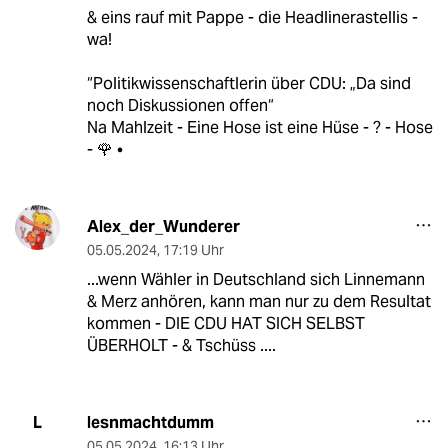
& eins rauf mit Pappe - die Headlinerastellis -
wa!
“Politikwissenschaftlerin über CDU: „Da sind
noch Diskussionen offen“
Na Mahlzeit - Eine Hose ist eine Hüse - ? - Hose
- 🌹 •
Alex_der_Wunderer
05.05.2024
,
17:19 Uhr
...wenn Wähler in Deutschland sich Linnemann
& Merz anhören, kann man nur zu dem Resultat
kommen - DIE CDU HAT SICH SELBST
ÜBERHOLT - & Tschüss ....
lesnmachtdumm
L
05.05.2024
,
16:13 Uhr