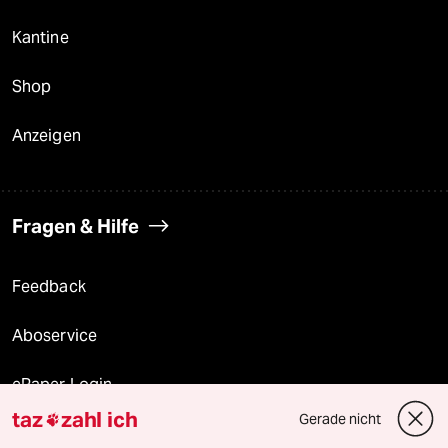
Kantine
Shop
Anzeigen
Fragen & Hilfe
Feedback
Aboservice
ePaper Login
taz
zahl ich
Gerade nicht

Downloads für Abonnierende