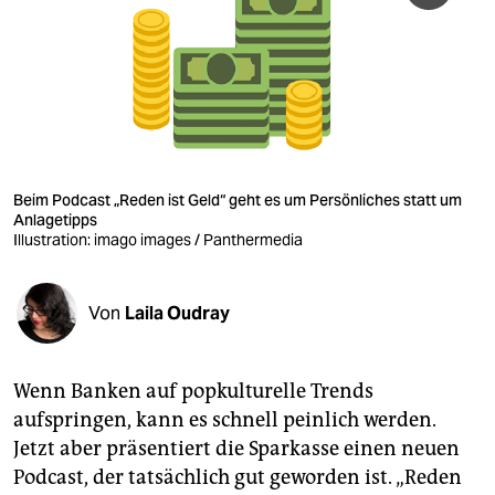
berlin
nord
wahrheit
verlag
verlag
Beim Podcast „Reden ist Geld“ geht es um Persönliches statt um
Anlagetipps
veranstaltungen
Illustration: imago images / Panthermedia
shop
Von
Laila Oudray
fragen & hilfe
unterstützen
Wenn Banken auf popkulturelle Trends
abo
aufspringen, kann es schnell peinlich werden.
Jetzt aber präsentiert die Sparkasse einen neuen
genossenschaft
Pod­cast, der tatsächlich gut geworden ist. „Reden