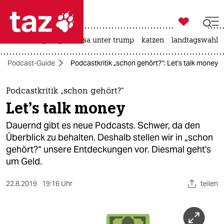

taz zahl ich
hitze
bergsteigen
usa unter trump
katzen
landtagswahl i

taz zahl ich
Podcast-Guide
Podcastkritik „schon gehört?“: Let's talk money
taz zahl ich
themen
Podcastkritik „schon gehört?“
Let's talk money
politik
Dauernd gibt es neue Podcasts. Schwer, da den
öko
Überblick zu behalten. Deshalb stellen wir in „schon
gehört?“ unsere Entdeckungen vor. Diesmal geht's
gesellschaft
um Geld.
kultur
22.8.2019
19:16 Uhr
teilen
sport