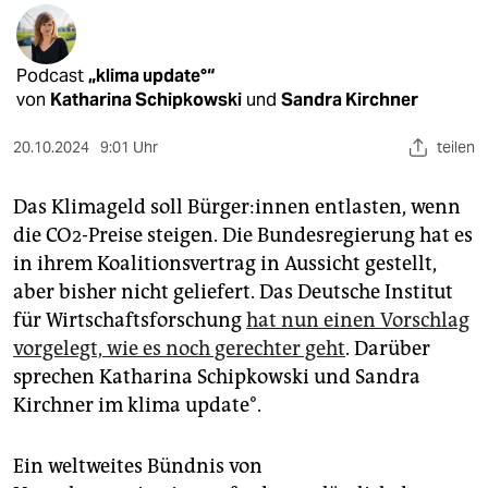
epaper login
Podcast
„klima update°“
von
Katharina Schipkowski
und
Sandra Kirchner
20.10.2024
9:01 Uhr
teilen
Das Klimageld soll Bür­ge­r:in­nen entlasten, wenn
die CO2-Preise steigen. Die Bundesregierung hat es
in ihrem Koalitionsvertrag in Aussicht gestellt,
aber bisher nicht geliefert. Das Deutsche Institut
für Wirtschaftsforschung
hat nun einen Vorschlag
vorgelegt, wie es noch gerechter geht
. Darüber
sprechen Katharina Schipkowski und Sandra
Kirchner im klima update°.
Ein weltweites Bündnis von