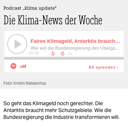
berlin
Podcast „klima update°
nord
Die Klima-News der Woche
wahrheit
verlag
verlag
veranstaltungen
shop
Foto: Kristin Rabaschus
fragen & hilfe
unterstützen
So geht das Klimageld noch gerechter. Die
abo
Antarktis braucht mehr Schutzgebiete. Wie die
Bundesregierung die Industrie transformieren will.
genossenschaft