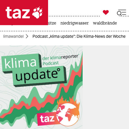

taz zahl ich
krieg in der ukraine
hitze
niedrigwasser
waldbrände

taz zahl ich
Klimawandel
Podcast „klima update°: Die Klima-News der Woche
taz zahl ich
themen
politik
öko
gesellschaft
kultur
sport