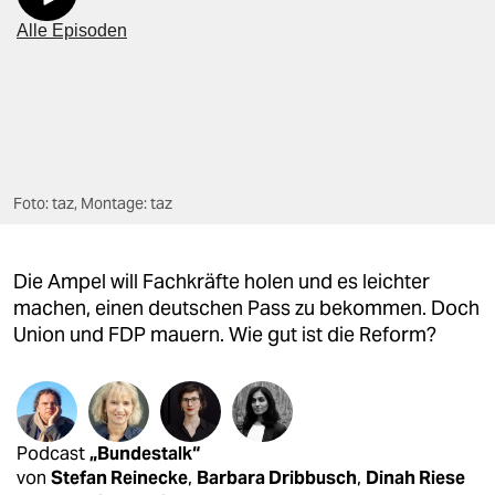
berlin
nord
wahrheit
verlag
verlag
Foto: taz, Montage: taz
veranstaltungen
Die Ampel will Fachkräfte holen und es leichter
shop
machen, einen deutschen Pass zu bekommen. Doch
fragen & hilfe
Union und FDP mauern. Wie gut ist die Reform?
unterstützen
abo
Podcast
„Bundestalk“
genossenschaft
von
Stefan Reinecke
,
Barbara Dribbusch
,
Dinah Riese