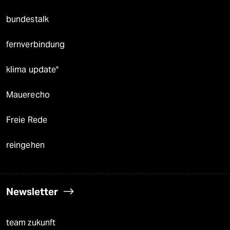
bundestalk
fernverbindung
klima update°
Mauerecho
Freie Rede
reingehen
Newsletter
team zukunft