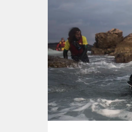
berlin
nord
wahrheit
verlag
verlag
veranstaltungen
shop
fragen & hilfe
unterstützen
abo
genossenschaft