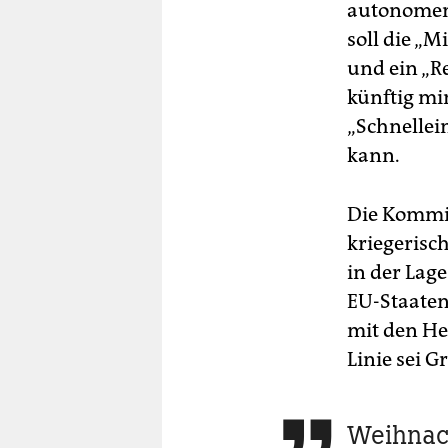
autonomen
soll die „
und ein „R
künftig mi
„Schnellei
kann.
Die Kommis
kriegerisc
in der Lag
EU-Staaten
mit den He
Linie sei G
Weihnac
