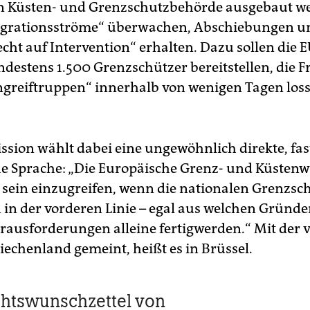
 Küsten- und Grenzschutzbehörde ausgebaut we
Migrationsströme“ überwachen, Abschiebungen u
echt auf Intervention“ erhalten. Dazu sollen die 
ndestens 1.500 Grenzschützer bereitstellen, die F
ngreiftruppen“ innerhalb von wenigen Tagen los
sion wählt dabei eine ungewöhnlich direkte, fas
he Sprache: „Die Europäische Grenz- und Küsten
e sein einzugreifen, wenn die nationalen Grenzsc
 in der vorderen Linie – egal aus welchen Gründe
rausforderungen alleine fertigwerden.“ Mit der 
riechenland gemeint, heißt es in Brüssel.
htswunschzettel von