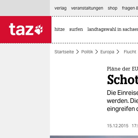
hautnavigation anspringen
hauptinhalt anspringen
footer anspringen
verlag
veranstaltungen
shop
fragen &
hitze
surfen
landtagswahl in sachse

taz zahl ich
taz zahl ich
Startseite
Politik
Europa
Flucht
themen
politik
Pläne der E
Schot
öko
Die Einreis
gesellschaft
werden. Di
eingreifen 
kultur
sport
15.12.2015
17: