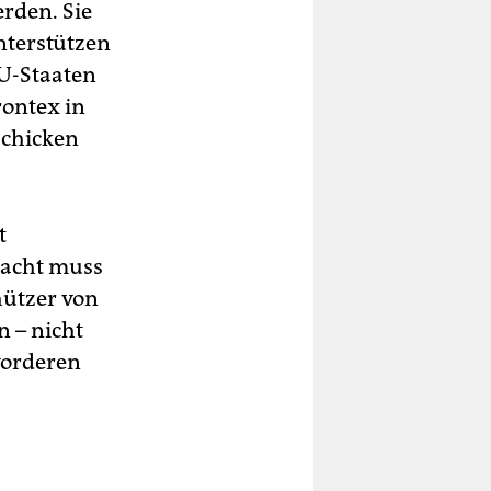
rden. Sie
nterstützen
EU-Staaten
rontex in
schicken
t
wacht muss
hützer von
n – nicht
vorderen