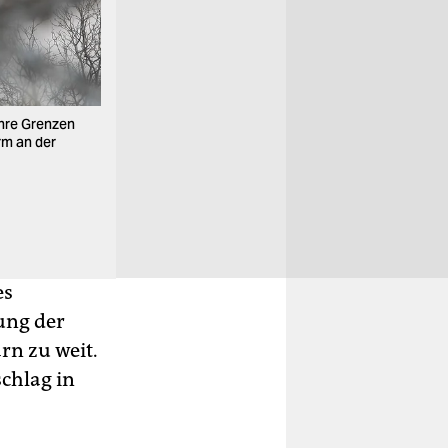
ihre Grenzen
Da der Weg übers Mittelmeer im Winter noch gefähr
rm an der
Menschen über die Ägäis nach Griechenland. Doch
vor der Insel Lesbos ein Schlauchboot mit Flüchtli
Foto: ap
es
ung der
rn zu weit.
chlag in