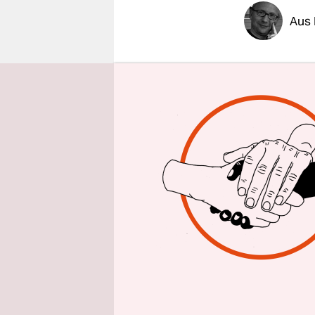
epaper login
Aus 
Erst wurde
„durchzuwi
nach Griec
Kommission
wenn nötig
Das geht a
Dienstag in
Schritte i
abgestimmt
Grenzschut
gemeinsam