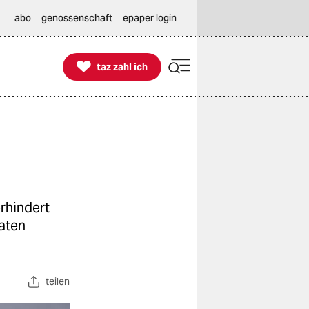
abo
genossenschaft
epaper login

taz zahl ich
taz zahl ich
rhindert
aten
teilen