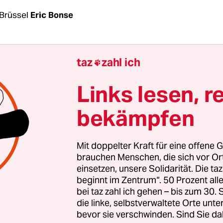
Brüssel
Eric Bonse
n die Balkanstaaten aufgefordert, Flüchtlinge ni
taz
zahl ich

nken“. Dann wurde die Türkei beauftragt, Über
henland zu erschweren. Nun folgt der dritte Akt: 
Links lesen, r
 will eine europäische Küstenwache schaffen un
bekämpfen
 auch gegen den Willen Athens – in der Ägäis ein
us einem Entwurf hervor, den die Brüsseler Beh
Mit doppelter Kraft für eine offene G
 Straßburg vorgestellt hat. Wie schon die ersten 
brauchen Menschen, die sich vor O
einsetzen, unsere Solidarität. Die ta
st auch dieser eng mit Kanzlerin Angela Merkel (C
beginnt im Zentrum“. 50 Prozent a
. Kommissionschef Jean-Claude Juncker hat sich
bei taz zahl ich gehen – bis zum 30
zplan eingesetzt; beim EU-Gipfel am Donnerstag 
die linke, selbstverwaltete Orte unte
bevor sie verschwinden. Sind Sie da
 mit Merkel voranbringen.