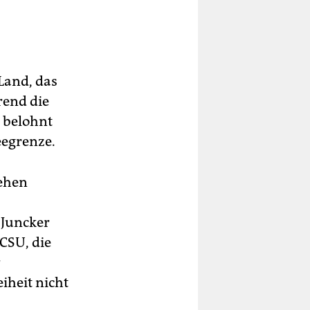
Land, das
rend die
 belohnt
eegrenze.
gehen
 Juncker
CSU, die
r
iheit nicht