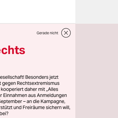
cht mehr
Gerade nicht
fahrten
Die EU-
echts
d diese –
setzen.
örde am
esellschaft! Besonders jetzt
beiden
rt gegen Rechtsextremismus
z kooperiert daher mit „Alles
DU)
ller Einnahmen aus Anmeldungen
 für den
. September – an die Kampagne,
will er ihn
rstützt und Freiräume sichern will,
bei?