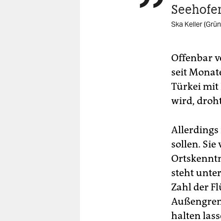
Seehofer
Ska Keller (Grün
Offenbar v
seit Monat
Türkei mit
wird, droh
Allerdings
sollen. Si
Ortskenntn
steht unte
Zahl der F
Außengrenz
halten las