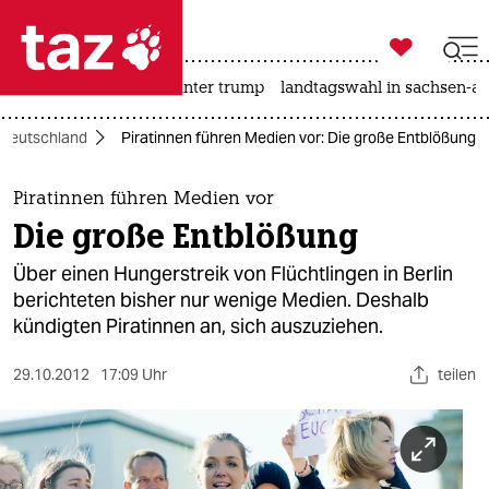

taz zahl ich
nahost-konflikt
usa unter trump
landtagswahl in sachsen-an

taz zahl ich
Deutschland
Piratinnen führen Medien vor: Die große Entblößung
taz zahl ich
themen
Piratinnen führen Medien vor
Die große Entblößung
politik
Über einen Hungerstreik von Flüchtlingen in Berlin
öko
berichteten bisher nur wenige Medien. Deshalb
kündigten Piratinnen an, sich auszuziehen.
gesellschaft
29.10.2012
17:09 Uhr
teilen
kultur
sport