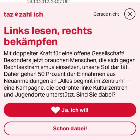
29.10.2012
,
23:07 Uhr
Ich hoffe, dass die Anfang Dezember weg sind.
taz
zahl ich
Gerade nicht

Ich will diese Leute nicht, die die
Vorweihnachtsstimmung am Brandenburger
Links lesen, rechts
Tor stören.
bekämpfen
Ich habe Occupy Frankfurt gesehen. Das war
nur noch peinlich. Es hat gestunken und sah
Mit doppelter Kraft für eine offene Gesellschaft!
aus wie eine Müllhalde, mitten in FFM.
Besonders jetzt brauchen Menschen, die sich gegen
Rechtsextremismus einsetzen, unsere Solidarität.
Wenn die Behörden nicht räumen, dann sieht's
Daher gehen 50 Prozent der Einnahmen aus
da bald auch so aus. Peinlich!
Neuanmeldungen an „Alles beginnt im Zentrum“ –
eine Kampagne, die bedrohte linke Kulturzentren
und Jugendorte unterstützt. Sind Sie dabei?
Gunter
G

Ja, ich will
29.10.2012
,
23:02 Uhr
Frauen = ausziehen sehr innovativ nur weiter
so...
Schon dabei!