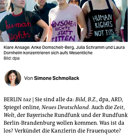
berlin
nord
wahrheit
verlag
Klare Ansage: Anke Domscheit-Berg, Julia Schramm und Laura
verlag
Dornheim konzentrieren sich aufs Wesentliche
Bild: dpa
veranstaltungen
shop
Von
Simone Schmollack
fragen & hilfe
BERLIN
taz
| Sie sind alle da:
Bild
,
B.Z.
,
dpa,
ARD,
unterstützen
Spiegel online
, Neues Deutschland
. Auch die
Zeit
,
abo
Welt
, der Bayerische Rundfunk und der Rundfunk
Berlin-Brandenburg wollen kommen. Was ist da
genossenschaft
los? Verkündet die Kanzlerin die Frauenquote?