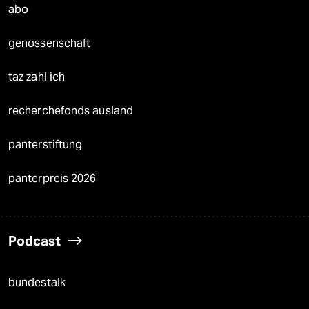
abo
genossenschaft
taz zahl ich
recherchefonds ausland
panterstiftung
panterpreis 2026
Podcast
bundestalk