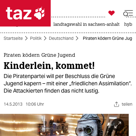

taz zahl ich
niedrigwasser
rente
landtagswahl in sachsen-anhalt
hybri

taz zahl ich
Startseite
Politik
Deutschland
Piraten ködern Grüne Jugen
taz zahl ich
themen
Piraten ködern Grüne Jugend
Kinderlein, kommet!
politik
Die Piratenpartei will per Beschluss die Grüne
öko
Jugend kapern – mit einer „friedlichen Assimilation“.
Die Attackierten finden das nicht lustig.
gesellschaft
14.5.2013
10:06 Uhr
teilen
kultur
sport