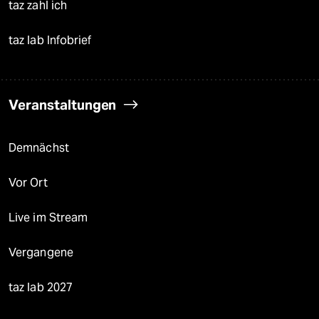
taz zahl ich
taz lab Infobrief
Veranstaltungen
Demnächst
Vor Ort
Live im Stream
Vergangene
taz lab 2027