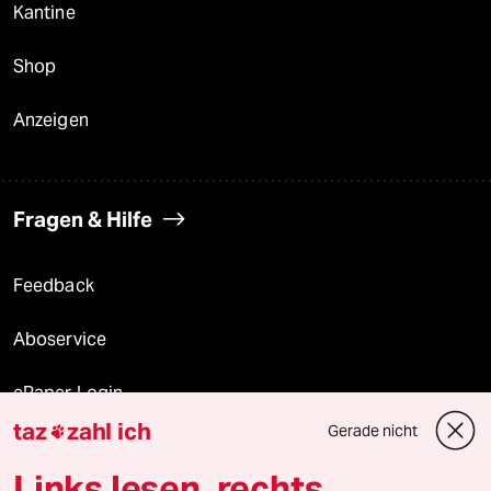
Kantine
Shop
Anzeigen
Fragen & Hilfe
Feedback
Aboservice
ePaper Login
taz
zahl ich
Gerade nicht

Downloads für Abonnierende
Links lesen, rechts