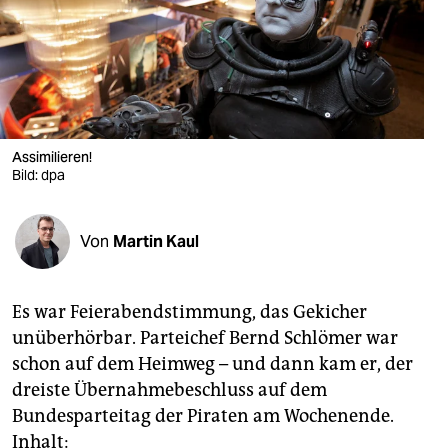
berlin
nord
wahrheit
verlag
Assimilieren!
verlag
Bild: dpa
veranstaltungen
Von
Martin Kaul
shop
fragen & hilfe
Es war Feierabendstimmung, das Gekicher
unterstützen
unüberhörbar. Parteichef Bernd Schlömer war
schon auf dem Heimweg – und dann kam er, der
abo
dreiste Übernahmebeschluss auf dem
genossenschaft
Bundesparteitag der Piraten am Wochenende.
Inhalt: