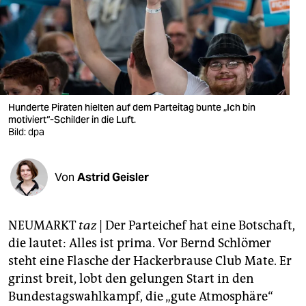
berlin
nord
wahrheit
verlag
Hunderte Piraten hielten auf dem Parteitag bunte „Ich bin
verlag
motiviert“-Schilder in die Luft.
Bild: dpa
veranstaltungen
shop
Von
Astrid Geisler
fragen & hilfe
NEUMARKT
taz
| Der Parteichef hat eine Botschaft,
unterstützen
die lautet: Alles ist prima. Vor Bernd Schlömer
abo
steht eine Flasche der Hackerbrause Club Mate. Er
grinst breit, lobt den gelungen Start in den
genossenschaft
Bundestagswahlkampf, die „gute Atmosphäre“