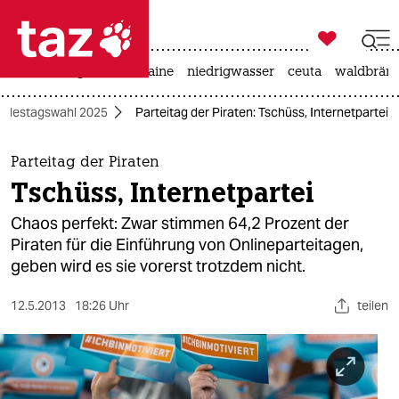

taz zahl ich
hitze
krieg in der ukraine
niedrigwasser
ceuta
waldbrän

taz zahl ich
ndestagswahl 2025
Parteitag der Piraten: Tschüss, Internetpartei
taz zahl ich
themen
Parteitag der Piraten
Tschüss, Internetpartei
politik
Chaos perfekt: Zwar stimmen 64,2 Prozent der
öko
Piraten für die Einführung von Onlineparteitagen,
geben wird es sie vorerst trotzdem nicht.
gesellschaft
12.5.2013
18:26 Uhr
teilen
kultur
sport