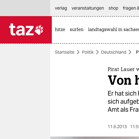
hautnavigation anspringen
hauptinhalt anspringen
footer anspringen
verlag
veranstaltungen
shop
fragen &
hitze
surfen
landtagswahl in sachse

taz zahl ich
taz zahl ich
Startseite
Politik
Deutschland
P
themen
politik
Pirat Lauer w
Von h
öko
Er hat sich
gesellschaft
sich aufgeb
Amt als Fra
kultur
sport
11.6.2013
11:5