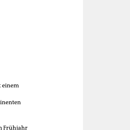
t einem
minenten
im Frühjahr