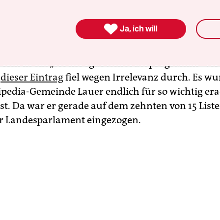
ia-Archiv reihen sich weitere Anläufe zur Selbst
 Monate nach seinem Eintritt in die Piratenpartei

Ja, ich will
9 war aus dem PR-Mann ein „Politiker“ geworde
d Christopher Georg Lauer, die Begabtenförderung
 sich in ein „Hochbegabtenförderprogramm“ ver
h
dieser Eintrag
fiel wegen Irrelevanz durch. Es wu
kipedia-Gemeinde Lauer endlich für so wichtig era
bst. Da war er gerade auf dem zehnten von 15 List
er Landesparlament eingezogen.