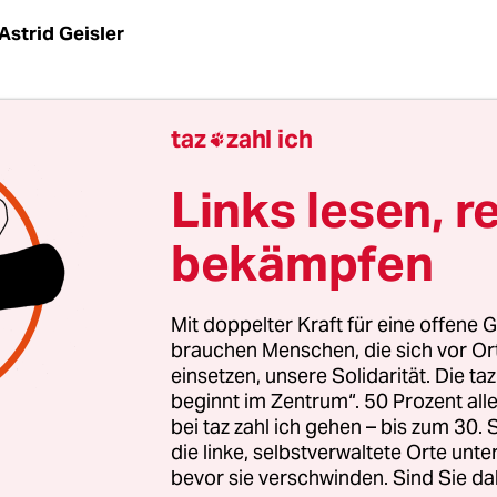
Astrid Geisler
r
Wikipedia-Eintrag
über sich selbst wurde wegen 
taz
zahl ich

nur vier Minuten nachdem er ihn angelegt hatte. 
fische Zeilen aus dem Leben eines 22-Jährigen: „M
Links lesen, r
m er während der Schule am begabtenförderproj
bekämpfen
t Bonn ’Fördern, Fordern, Forschen‘ Teil und mac
ster 2001/2002 seinen ersten Schein im Fach Phy
ristopher Lauer in wackeliger Rechtschreibung 
Mit doppelter Kraft für eine offene G
r Lauer. Das war am 2. Dezember 2006, zweieinh
brauchen Menschen, die sich vor O
einsetzen, unsere Solidarität. Die ta
irat wurde. Lauer hatte gerade sein Studium ges
beginnt im Zentrum“. 50 Prozent a
ete nach eigenen Angaben als „Leiter der Presse-
bei taz zahl ich gehen – bis zum 30
eitsarbeit“ eines Literaturmagazins in Berlin.
die linke, selbstverwaltete Orte unte
bevor sie verschwinden. Sind Sie da