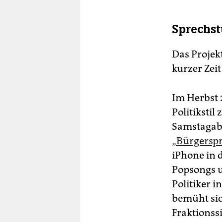
Sprechst
Das Projekt
kurzer Zeit
Im Herbst 
Politikstil
Samstagabe
„Bürgersp
iPhone in d
Popsongs u
Politiker i
bemüht sic
Fraktionss