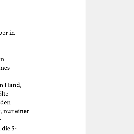
ber in
en
ines
en Hand,
ölte
 den
r, nur einer
r
die S-