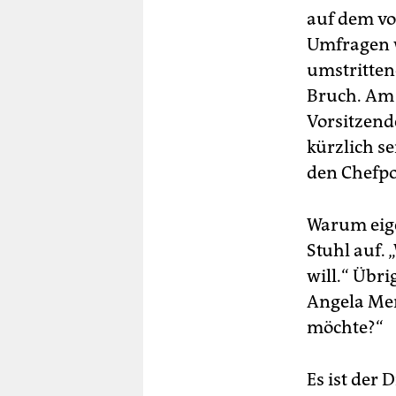
auf dem vo
Umfragen w
umstrittene
Bruch. Am 
Vorsitzend
kürzlich se
den Chefpo
Warum eigen
Stuhl auf. 
will.“ Übri
Angela Mer
möchte?“
Es ist der