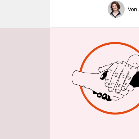
epaper login
Von
Sein erste
gelöscht, 
autobiogra
Jahren nah
Universitä
Winterseme
meldete Ch
Christophe
bevor er P
und arbeit
Öffentlichk