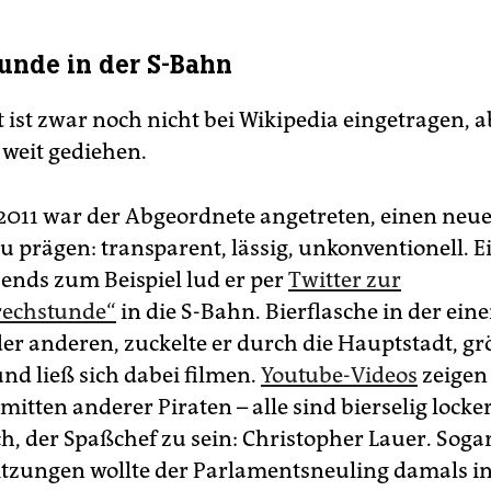
unde in der S-Bahn
 ist zwar noch nicht bei Wikipedia eingetragen, a
 weit gediehen.
2011 war der Abgeordnete angetreten, einen neu
 zu prägen: transparent, lässig, unkonventionell. E
nds zum Beispiel lud er per
Twitter zur
rechstunde“
in die S-Bahn. Bierflasche in der ein
er anderen, zuckelte er durch die Hauptstadt, gr
nd ließ sich dabei filmen.
Youtube-Videos
zeigen
nmitten anderer Piraten – alle sind bierselig locke
h, der Spaßchef zu sein: Christopher Lauer. Soga
itzungen wollte der Parlamentsneuling damals in 