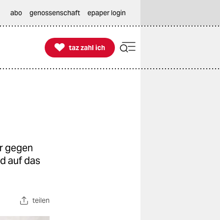
abo
genossenschaft
epaper login

taz zahl ich
taz zahl ich
er gegen
d auf das
teilen