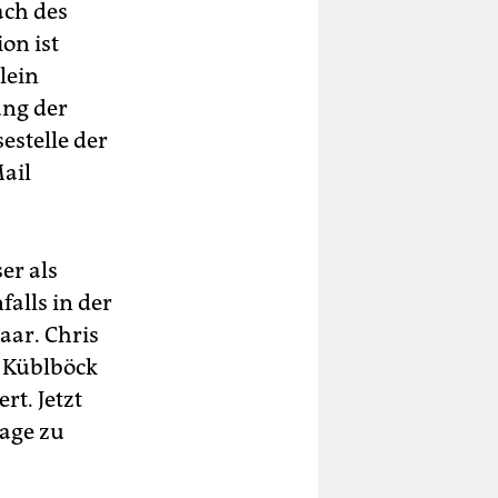
ach des
on ist
llein
ung der
estelle der
Mail
er als
alls in der
aar. Chris
l Küblböck
t. Jetzt
mage zu