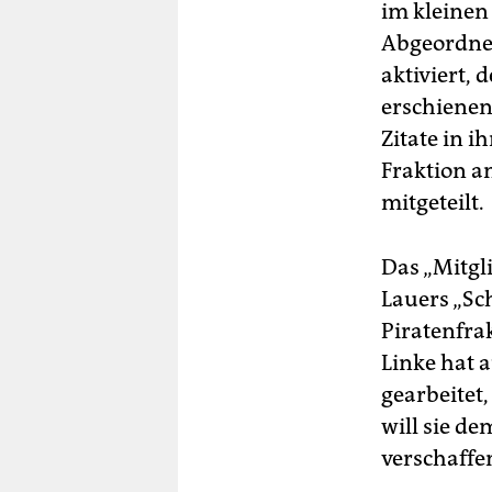
im kleinen
Abgeordnet
aktiviert, 
erschienen
Zitate in i
Fraktion an
mitgeteilt.
Das „Mitgli
Lauers „Sc
Piratenfrak
Linke hat 
gearbeitet
will sie d
verschaffe