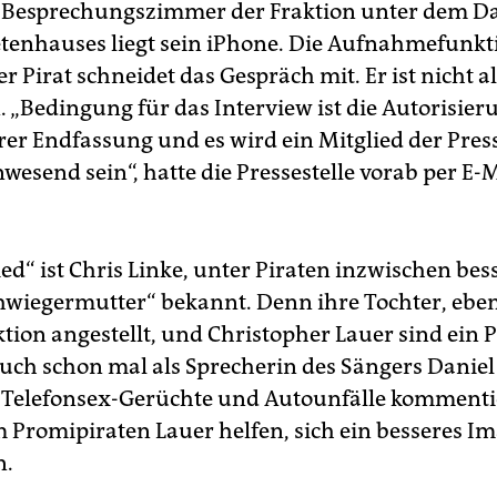
 Besprechungszimmer der Fraktion unter dem D
enhauses liegt sein iPhone. Die Aufnahmefunkti
der Pirat schneidet das Gespräch mit. Er ist nicht a
. „Bedingung für das Interview ist die Autorisier
hrer Endfassung und es wird ein Mitglied der Press
wesend sein“, hatte die Pressestelle vorab per E-
ed“ ist Chris Linke, unter Piraten inzwischen bess
hwiegermutter“ bekannt. Denn ihre Tochter, ebenf
tion angestellt, und Christopher Lauer sind ein P
auch schon mal als Sprecherin des Sängers Danie
, Telefonsex-Gerüchte und Autounfälle kommentier
em Promipiraten Lauer helfen, sich ein besseres I
n.