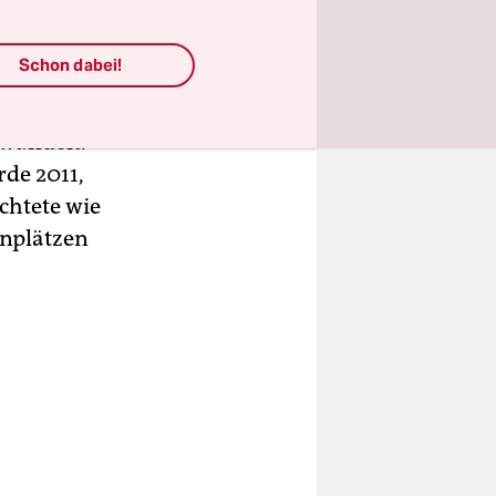
erfindung.
 im
Schon dabei!
n. Er hieß
 der Uni
wandelt.
rde 2011,
chtete wie
enplätzen