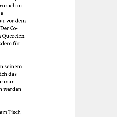
rn sich in
ie
gar vor dem
 Der Co-
n Querelen
tzdem für
 in seinem
 ich das
rde man
in werden
dem Tisch