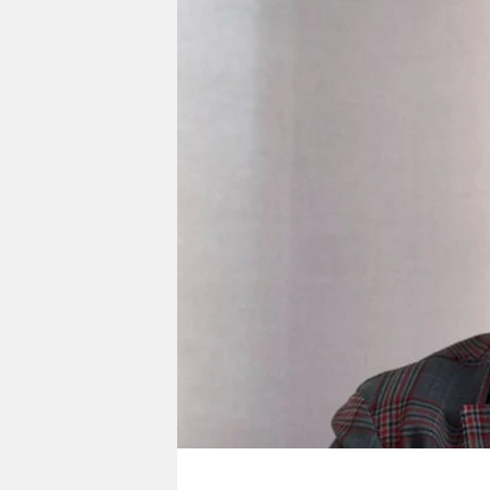
berlin
nord
wahrheit
verlag
verlag
veranstaltungen
shop
fragen & hilfe
unterstützen
abo
genossenschaft