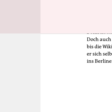
Im Wikiped
Keine zwei
Sommer 200
jetzt Davi
Bonn hatte
Doch auc
bis die Wi
er sich sel
ins Berlin