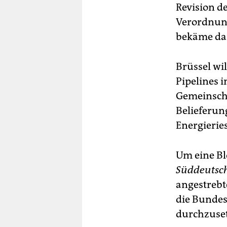
Revision d
Verordnun
bekäme da
Brüssel wil
Pipelines 
Gemeinscha
Belieferung
Energierie
Um eine Bl
Süddeutsch
angestrebt
die Bundes
durchzuse