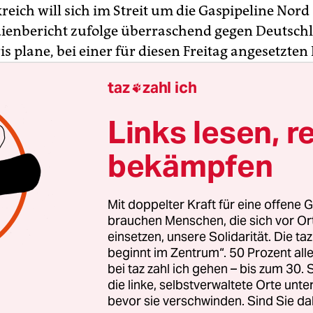
reich will sich im Streit um die Gaspipeline Nord
enbericht zufolge überraschend gegen Deutsch
ris plane, bei einer für diesen Freitag angesetzten
, die für die Zukunft des umstrittenen Pipeline
taz
zahl ich

nd ist, gegen das Vorhaben zu votieren,
berichtet
e Zeitung
unter Berufung auf französische
Links lesen, r
kreise.
bekämpfen
n nicht die Abhängigkeit von Russland verstärken
nteressen von EU-Ländern wie Polen und der Slo
Mit doppelter Kraft für eine offene G
itierte die Zeitung aus französischen Regierungs
brauchen Menschen, die sich vor O
aris noch in Brüssel gab es dafür zunächst eine B
einsetzen, unsere Solidarität. Die ta
beginnt im Zentrum“. 50 Prozent a
bei taz zahl ich gehen – bis zum 30
die linke, selbstverwaltete Orte unte
bevor sie verschwinden. Sind Sie da