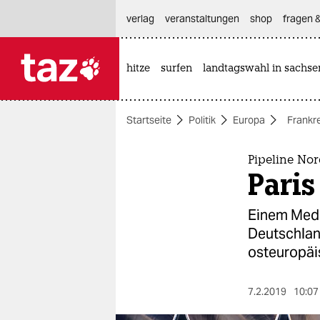
hautnavigation anspringen
hauptinhalt anspringen
footer anspringen
verlag
veranstaltungen
shop
fragen &
hitze
surfen
landtagswahl in sachse

taz zahl ich
taz zahl ich
Startseite
Politik
Europa
Frankr
themen
politik
Pipeline Nor
Paris
öko
Einem Medie
gesellschaft
Deutschlan
osteuropäis
kultur
sport
7.2.2019
10:07