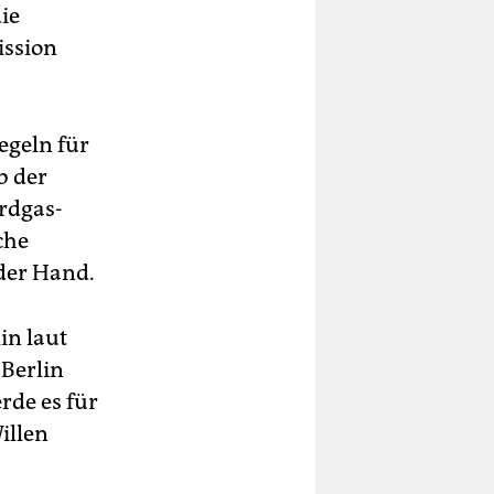
ie
ission
Regeln für
b der
Erdgas-
che
 der Hand.
in laut
 Berlin
rde es für
illen