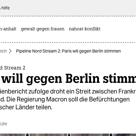
 hilfe
n-anhalt
gewalt gegen frauen
nahost-konflikt
eich
Pipeline Nord Stream 2: Paris will gegen Berlin stimmen
d Stream 2
 will gegen Berlin stim
nbericht zufolge droht ein Streit zwischen Frank
d. Die Regierung Macron soll die Befürchtungen
cher Länder teilen.
 Uhr