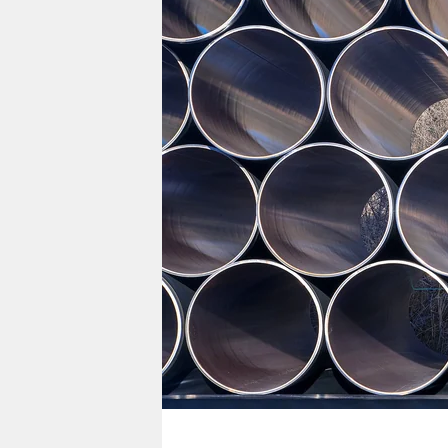
berlin
nord
wahrheit
verlag
verlag
veranstaltungen
shop
fragen & hilfe
unterstützen
abo
genossenschaft