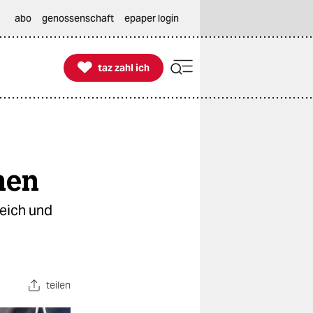
abo
genossenschaft
epaper login

taz zahl ich
taz zahl ich
men
reich und
teilen