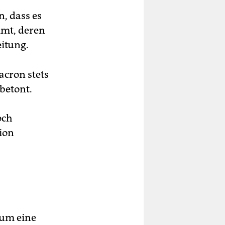
, dass es
mmt, deren
eitung.
acron stets
betont.
och
tion
 um eine