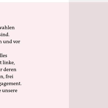
wahlen
sind.
h und vor
lles
 linke,
ür deren
n, frei
ngagement.
e unsere