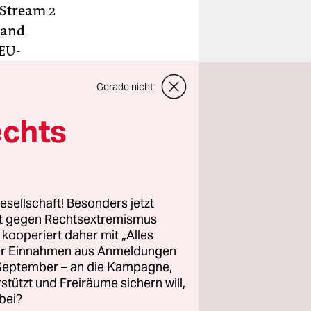
 Stream 2
land
 EU-
-Projekts
Gerade nicht
e die
echts
 und dabei
wakei
esellschaft! Besonders jetzt
kreisen.
rt gegen Rechtsextremismus
estätigung.
z kooperiert daher mit „Alles
ller Einnahmen aus Anmeldungen
. September – an die Kampagne,
rstützt und Freiräume sichern will,
bei?