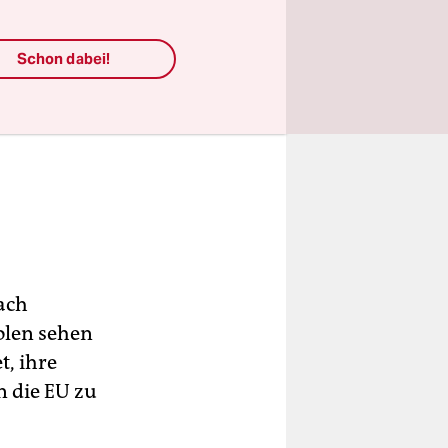
Schon dabei!
nach
olen sehen
t, ihre
n die EU zu
.