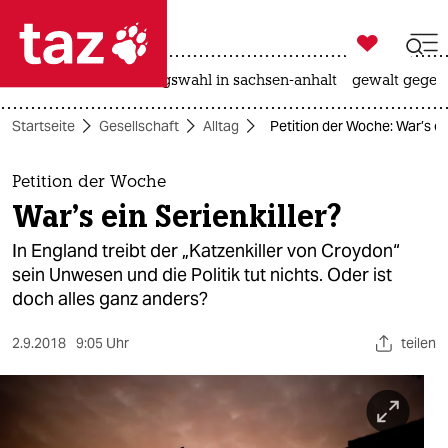

taz zahl ich
hitze
surfen
landtagswahl in sachsen-anhalt
gewalt gegen

taz zahl ich
Startseite
Gesellschaft
Alltag
Petition der Woche: War’s ein
taz zahl ich
themen
Petition der Woche
War’s ein Serienkiller?
politik
In England treibt der „Katzenkiller von Croydon“
öko
sein Unwesen und die Politik tut nichts. Oder ist
doch alles ganz anders?
gesellschaft
2.9.2018
9:05 Uhr
teilen
kultur
sport