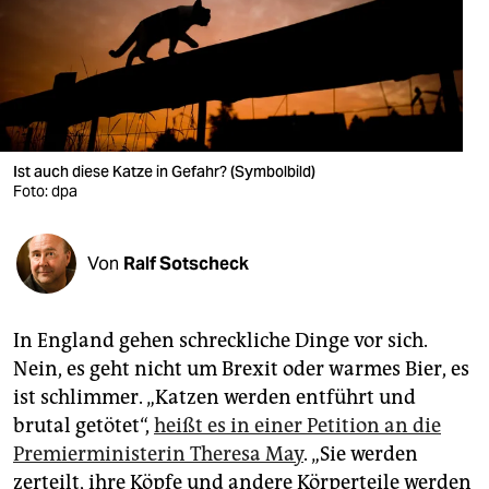
berlin
nord
wahrheit
verlag
Ist auch diese Katze in Gefahr? (Symbolbild)
verlag
Foto: dpa
veranstaltungen
Von
Ralf Sotscheck
shop
fragen & hilfe
In England gehen schreckliche Dinge vor sich.
unterstützen
Nein, es geht nicht um Brexit oder warmes Bier, es
ist schlimmer. „Katzen werden entführt und
abo
brutal getötet“,
heißt es in einer Petition an die
genossenschaft
Premierministerin Theresa May
. „Sie werden
zerteilt, ihre Köpfe und andere Körperteile werden