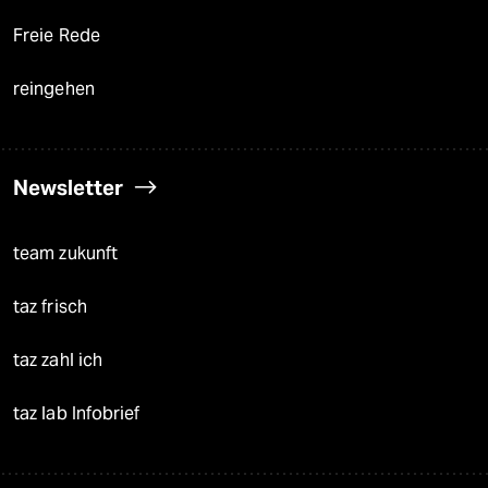
Freie Rede
reingehen
Newsletter
team zukunft
taz frisch
taz zahl ich
taz lab Infobrief