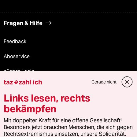
Fragen & Hilfe
Feedback
Aboservice
ePaper Login
taz
zahl ich
Gerade nicht

Downloads für Abonnierende
Links lesen, rechts
bekämpfen
© 2026 taz Verlags und Vertriebs GmbH
Mit doppelter Kraft für eine offene Gesellschaft!
Alle Rechte vorbehalten. Bei rechtlichen Fragen oder für Genehmigungen
wenden Sie sich bitte an
lizenzen@taz.de
Besonders jetzt brauchen Menschen, die sich gegen
Rechtsextremismus einsetzen, unsere Solidarität.