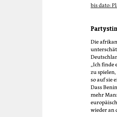
bis dato: 
Partyst
Die afrika
unterschät
Deutschland
„Ich finde
zu spielen,
so auf sie 
Dass Benin 
mehr Mann
europäisch
wieder an 