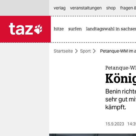
hautnavigation anspringen
hauptinhalt anspringen
footer anspringen
verlag
veranstaltungen
shop
fragen &
hitze
surfen
landtagswahl in sachse

taz zahl ich
taz zahl ich
Startseite
Sport
Petanque-WM im af
themen
politik
Petanque-WM
Köni
öko
Benin richt
gesellschaft
sehr gut m
kämpft.
kultur
sport
15.9.2023
14:3