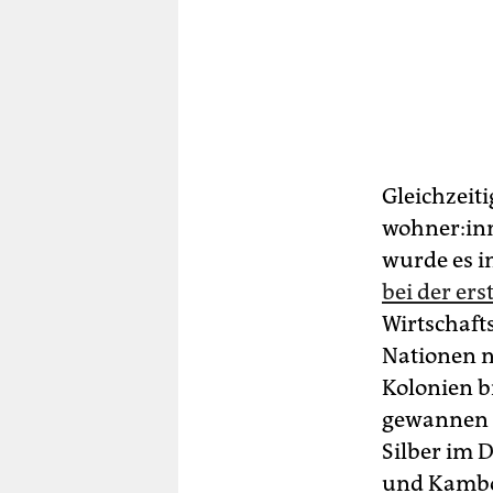
Gleichzeiti
woh­ne­r:in
wurde es i
bei der e
Wirtschaft
Nationen n
Kolonien br
gewannen m
Silber im 
und Kambo