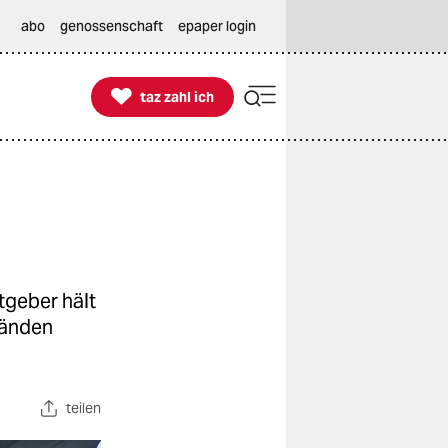
abo
genossenschaft
epaper login

taz zahl ich
taz zahl ich
tgeber hält
tänden
teilen