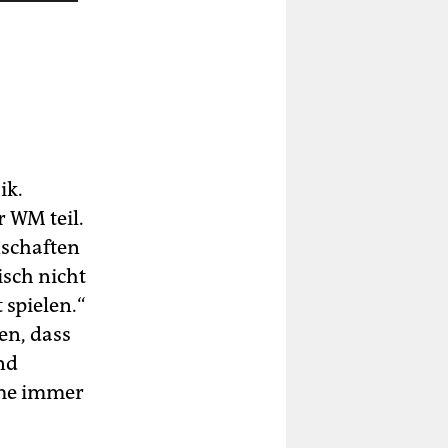
ik.
r WM teil.
nschaften
isch nicht
 spielen.“
en, dass
nd
hme immer