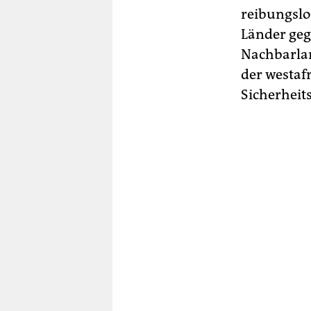
reibungslos
Länder geg
Nachbarlan
der westaf
Sicherhei