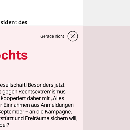
äsident des
den spielen
Gerade nicht
gen zwei
 Parakou in
echts
gnet es
 angereist
ung des
ist groß.
esellschaft! Besonders jetzt
rt gegen Rechtsextremismus
z kooperiert daher mit „Alles
ller Einnahmen aus Anmeldungen
haut den
. September – an die Kampagne,
e Sportart
rstützt und Freiräume sichern will,
r anderen
bei?