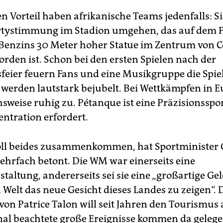
en Vorteil haben afrikanische Teams jedenfalls: S
rtystimmung im Stadion umgehen, das auf dem P
enzins 30 Meter hoher Statue im Zentrum von C
orden ist. Schon bei den ersten Spielen nach der
eier feuern Fans und eine Musikgruppe die Spie­le
 werden lautstark bejubelt. Bei Wettkämpfen in 
hsweise ruhig zu. Pétanque ist eine Präzisionsspor
ntration erfordert.
oll beides zusammenkommen, hat Sportminister
rfach betont. Die WM war einerseits eine
taltung, andererseits sei sie eine „großartige Ge
 Welt das neue Gesicht dieses Landes zu zeigen“. 
von Patrice Talon will seit Jahren den Tourismus
nal beachtete große Ereignisse kommen da gelege