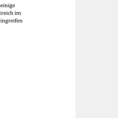
 einige
treich im
Eingreifen