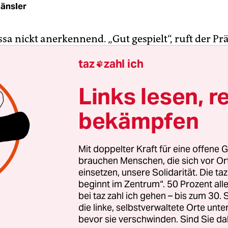
Gänsler
sa nickt anerkennend. „Gut gespielt“, ruft der Pr
nque Club (RPC) seinem Teamkollegen zu. Die bei
taz
zahl ich

 Freundschaftsspiel in der Disziplin Doublette ge
anque-Spieler. Es ist Sonntagmorgen in der Stadt
Links lesen, r
 Himmel ist wolkenverhangen, aber immerhin re
bekämpfen
 die Pétanque-Spieler, die aus dem ganzen Norden
 das optimale Voraussetzungen. Bevor die Auslos
niers beginnt, spielen sie sich ein. Das Interesse 
Mit doppelter Kraft für eine offene G
d nicht unter den Teilnehmenden.
brauchen Menschen, die sich vor O
einsetzen, unsere Solidarität. Die ta
beginnt im Zentrum“. 50 Prozent a
ari, Ehrenpräsident der Liga Borgou Alibori, sc
bei taz zahl ich gehen – bis zum 30
u. „Pétanque wird bei uns zunehmend populär. Di
die linke, selbstverwaltete Orte unte
ter, jeder kann sie spielen.“ Ein Vorteil gegenübe
bevor sie verschwinden. Sind Sie da