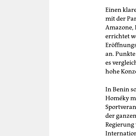
Einen klar
mit der Pa
Amazone, B
errichtet w
Eröffnungsf
an. Punkte
es vergleic
hohe Konze
In Benin s
Homéky meh
Sportverans
der ganzen
Regierung 
Internatio