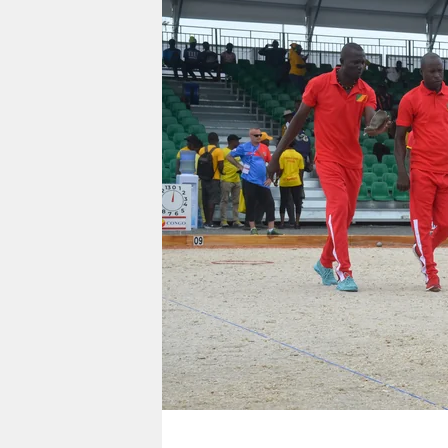
berlin
nord
wahrheit
verlag
verlag
veranstaltungen
shop
fragen & hilfe
unterstützen
abo
genossenschaft