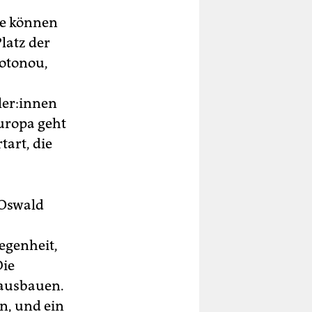
ie können
latz der
otonou,
­r:in­nen
Europa geht
tart, die
 Oswald
legenheit,
Die
 ausbauen.
n, und ein