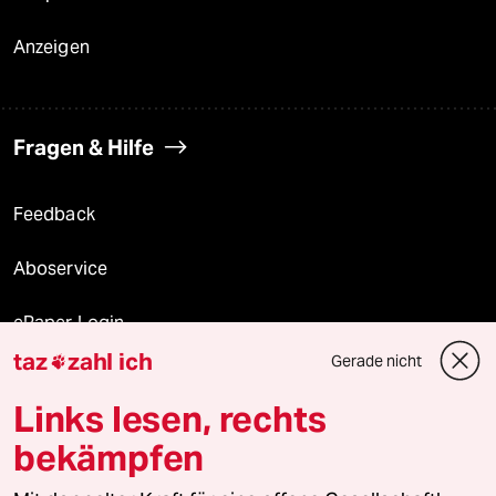
Anzeigen
Fragen & Hilfe
Feedback
Aboservice
ePaper Login
taz
zahl ich
Gerade nicht

Downloads für Abonnierende
Links lesen, rechts
bekämpfen
© 2026 taz Verlags und Vertriebs GmbH