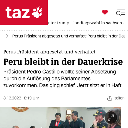

taz zahl ich
nahost-konflikt
usa unter trump
landtagswahl in sachsen-an

taz zahl ich
on
Perus Präsident abgesetzt und verhaftet: Peru bleibt in der Daue
taz zahl ich
themen
Perus Präsident abgesetzt und verhaftet
Peru bleibt in der Dauerkrise
politik
Präsident Pedro Castillo wollte seiner Absetzung
öko
durch die Auflösung des Parlamentes
zuvorkommen. Das ging schief. Jetzt sitzt er in Haft.
gesellschaft
8.12.2022
8:19 Uhr
teilen
kultur
sport