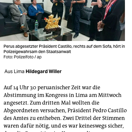
berlin
nord
wahrheit
verlag
Perus abgesetzter Präsident Castillo, rechts auf dem Sofa, hört in
verlag
Polizeigewahrsam den Staatsanwalt
Foto: Polizeifoto / ap
veranstaltungen
Aus Lima
Hildegard Willer
shop
fragen & hilfe
Auf 14 Uhr 30 peruanischer Zeit war die
Abstimmung im Kongress in Lima am Mittwoch
unterstützen
angesetzt. Zum dritten Mal wollten die
abo
Abgeordneten versuchen, Präsident Pedro Castillo
des Amtes zu entheben. Zwei Drittel der Stimmen
genossenschaft
waren dafür nötig, und es war keineswegs sicher,