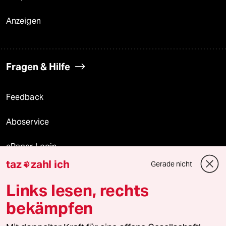
Anzeigen
Fragen & Hilfe
Feedback
Aboservice
ePaper Login
taz
zahl ich
Gerade nicht

Downloads für Abonnierende
Links lesen, rechts
bekämpfen
© 2026 taz Verlags und Vertriebs GmbH