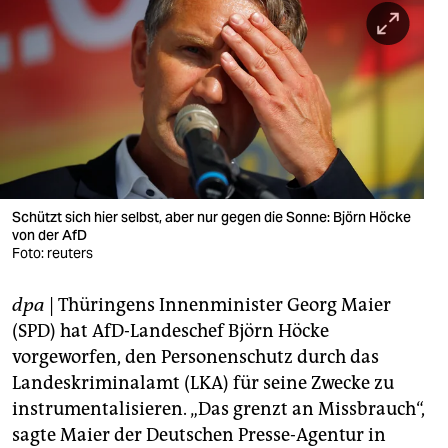
berlin
nord
wahrheit
verlag
verlag
veranstaltungen
Schützt sich hier selbst, aber nur gegen die Sonne: Björn Höcke
von der AfD
shop
Foto: reuters
fragen & hilfe
dpa
| Thüringens Innenminister Georg Maier
(SPD) hat AfD-Landeschef Björn Höcke
unterstützen
vorgeworfen, den Personenschutz durch das
abo
Landeskriminalamt (LKA) für seine Zwecke zu
instrumentalisieren. „Das grenzt an Missbrauch“,
genossenschaft
sagte Maier der Deutschen Presse-Agentur in