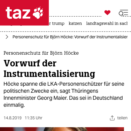

taz zahl ich
bergsteigen
usa unter trump
katzen
landtagswahl in sachs

taz zahl ich
fD
Personenschutz für Björn Höcke: Vorwurf der Instrumentalisieru
taz zahl ich
themen
Personenschutz für Björn Höcke
Vorwurf der
politik
Instrumentalisierung
öko
Höcke spanne die LKA-Personenschützer für seine
politischen Zwecke ein, sagt Thüringens
gesellschaft
Innenminister Georg Maier. Das sei in Deutschland
einmalig.
kultur
sport
14.8.2019
11:35 Uhr
teilen