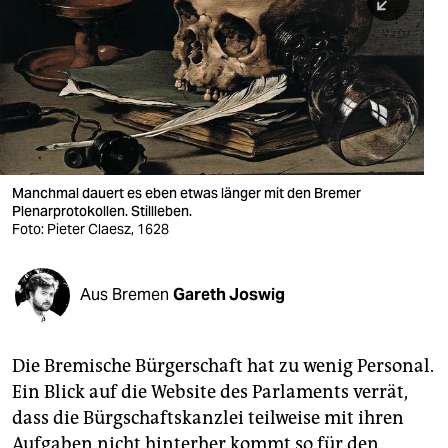
berlin
nord
wahrheit
verlag
verlag
Manchmal dauert es eben etwas länger mit den Bremer
Plenarprotokollen. Stillleben.
veranstaltungen
Foto: Pieter Claesz, 1628
shop
fragen & hilfe
Aus Bremen
Gareth Joswig
unterstützen
Die Bremische Bürgerschaft hat zu wenig Personal.
abo
Ein Blick auf die Website des Parlaments verrät,
genossenschaft
dass die Bürgschaftskanzlei teilweise mit ihren
Aufgaben nicht hinterher kommt so für den