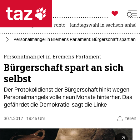

taz zahl ich
hitze
niedrigwasser
rente
landtagswahl in sachsen-anhalt

taz zahl ich
en
Personalmangel in Bremens Parlament: Bürgerschaft spart an si
taz zahl ich
themen
Personalmangel in Bremens Parlament
Bürgerschaft spart an sich
politik
selbst
öko
Der Protokolldienst der Bürgerschaft hinkt wegen
Personalmangels volle neun Monate hinterher. Das
gesellschaft
gefährdet die Demokratie, sagt die Linke
kultur
30.1.2017
19:45 Uhr
teilen
sport