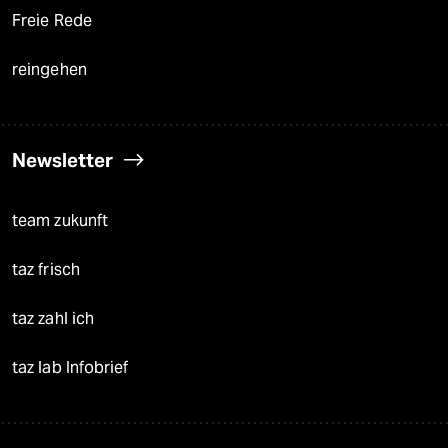
Freie Rede
reingehen
Newsletter
team zukunft
taz frisch
taz zahl ich
taz lab Infobrief