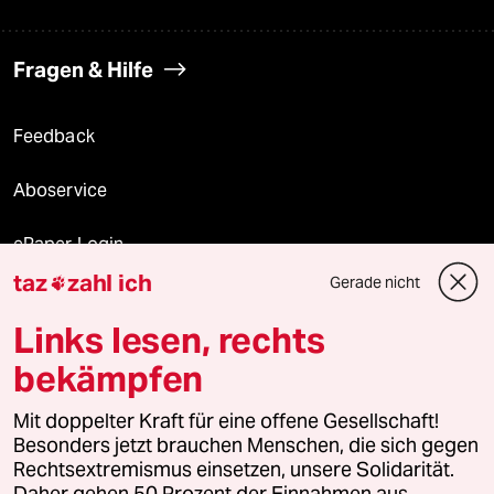
Fragen & Hilfe
Feedback
Aboservice
ePaper Login
taz
zahl ich
Gerade nicht

Downloads für Abonnierende
Links lesen, rechts
bekämpfen
© 2026 taz Verlags und Vertriebs GmbH
Mit doppelter Kraft für eine offene Gesellschaft!
Alle Rechte vorbehalten. Bei rechtlichen Fragen oder für Genehmigungen
wenden Sie sich bitte an
lizenzen@taz.de
Besonders jetzt brauchen Menschen, die sich gegen
Rechtsextremismus einsetzen, unsere Solidarität.