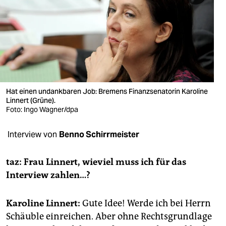
berlin
nord
wahrheit
verlag
verlag
Hat einen undankbaren Job: Bremens Finanzsenatorin Karoline
Linnert (Grüne).
veranstaltungen
Foto: Ingo Wagner/dpa
shop
Interview von
Benno Schirrmeister
fragen & hilfe
taz: Frau Linnert, wieviel muss ich für das
unterstützen
Interview zahlen…?
abo
Karoline Linnert:
Gute Idee! Werde ich bei Herrn
genossenschaft
Schäuble einreichen. Aber ohne Rechtsgrundlage