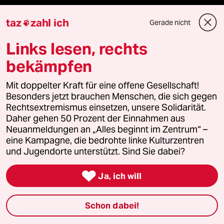
Veranstaltungen
taz
zahl ich
Gerade nicht

Links lesen, rechts
Demnächst
bekämpfen
Vor Ort
Mit doppelter Kraft für eine offene Gesellschaft!
Live im Stream
Besonders jetzt brauchen Menschen, die sich gegen
Rechtsextremismus einsetzen, unsere Solidarität.
Vergangene
Daher gehen 50 Prozent der Einnahmen aus
Neuanmeldungen an „Alles beginnt im Zentrum“ –
eine Kampagne, die bedrohte linke Kulturzentren
taz lab 2027
und Jugendorte unterstützt. Sind Sie dabei?

Ja, ich will
Mehr taz Lesestoff
Schon dabei!
taz Blogs