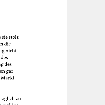
sie stolz
an die
g nicht
 des
ng des
en gar
n Markt
möglich zu