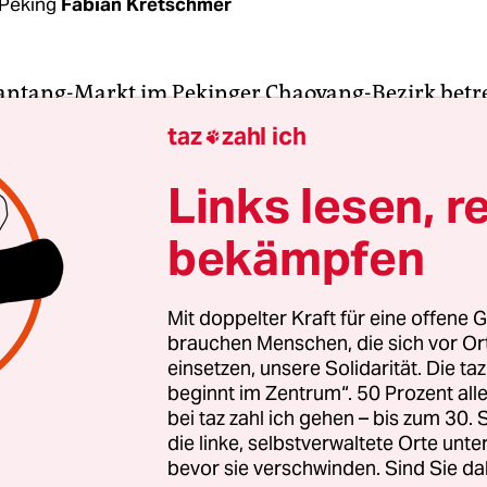
Peking
Fabian Kretschmer
antang-Markt im Pekinger Chaoyang-Bezirk betr
uss eine Wärmebildkamera auf Augenhöhe passi
taz
zahl ich

 dem Kunden eine hell ausgeleuchtete Halle, die n
en Vorurteilen gegenüber asiatischen Marktplä
Links lesen, r
che Früchte liegen sorgfältig in Plastik verpackt,
bekämpfen
üchen werden von Köchen mit Gesichtsmasken 
 Die reichhaltige Fleischtheke ist durchgehend ge
edient eine junge Frau in grüner Schürze, die ver
Mit doppelter Kraft für eine offene G
brauchen Menschen, die sich vor O
estände von Gemüse und Fleisch auch die nächst
einsetzen, unsere Solidarität. Die ta
ichert seien: „Schließlich werden wir nicht vom 
beginnt im Zentrum“. 50 Prozent a
beliefert.“
bei taz zahl ich gehen – bis zum 30
die linke, selbstverwaltete Orte unte
bevor sie verschwinden. Sind Sie da
markt, der seit Samstagfrüh geschlossen ist und 