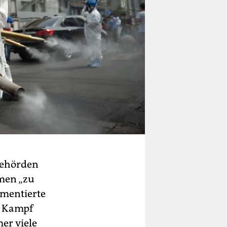
Behörden
hmen „zu
mmentierte
r Kampf
er viele