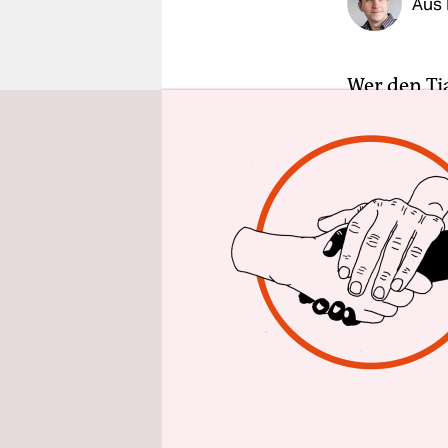
Aus 
epaper login
Wer den Ti
möchte, m
öffnet sich
den gängig
hat: Tropis
Nudelgark
betrieben.
der Kasse b
dass die B
Wochen ges
Großmarkt 
Jener Groß