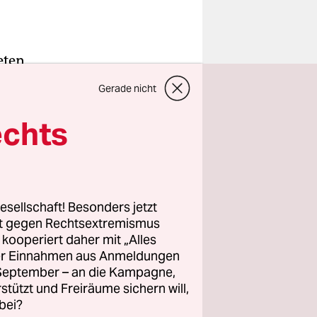
eten
eren. Dann
Gerade nicht
ichts mit
tzen gemein
echts
und Hauben
kühlt. An
sichert,
esellschaft! Besonders jetzt
rt gegen Rechtsextremismus
en Tage und
z kooperiert daher mit „Alles
Xinfadi-
ller Einnahmen aus Anmeldungen
. September – an die Kampagne,
rstützt und Freiräume sichern will,
bei?
zuvor 80