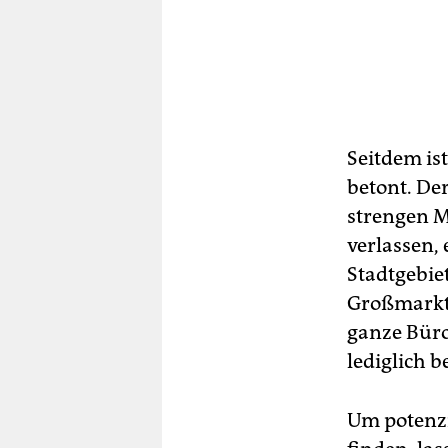
Seitdem ist
betont. Der
strengen 
verlassen,
Stadtgebie
Großmarkts
ganze Büro
lediglich b
Um potenzi