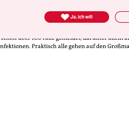
s Pekinger Nahrungsmittelbedarfs gedeckt hat, i
r die erste
Coronavirus-Bewährungsprobe von 

Ja, ich will
t
geworden. Fast zwei Monate blieb die Metropole 
fektionen. Nun jedoch haben die Behörden in de
 schon über 100 Fälle gemeldet, darunter allein 
 Infektionen. Praktisch alle gehen auf den Großm