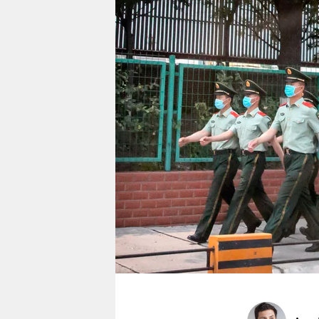
berlin
nord
wahrheit
verlag
verlag
veranstaltungen
shop
fragen & hilfe
unterstützen
abo
genossenschaft