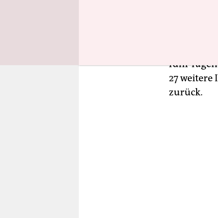
Prozent de
Synonym fü
Hauptstad
ohne Neuin
fünf Tagen
27 weitere
zurück.