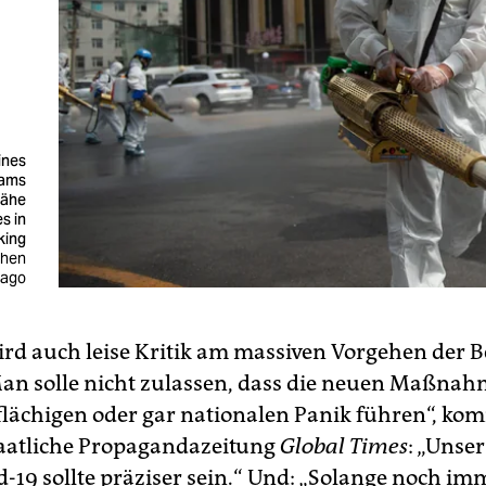
ines
eams
Nähe
s in
king
Chen
mago
ird auch leise Kritik am massiven Vorgehen der 
Man solle nicht zulassen, dass die neuen Maßna
flächigen oder gar nationalen Panik führen“, ko
taatliche Propagandazeitung
Global Times
: „Unse
-19 sollte präziser sein.“ Und: „Solange noch imm