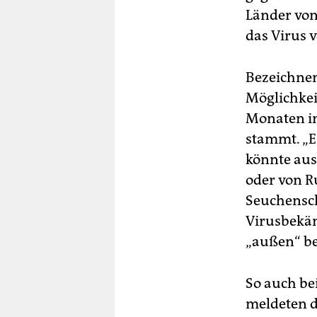
Länder von
das Virus 
Bezeichnen
Möglichkei
Monaten in
stammt. „E
könnte aus
oder von R
Seuchensch
Virusbekäm
„außen“ be
So auch be
meldeten d