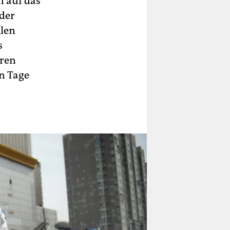
n auf das
 der
ilen
s
eren
n Tage