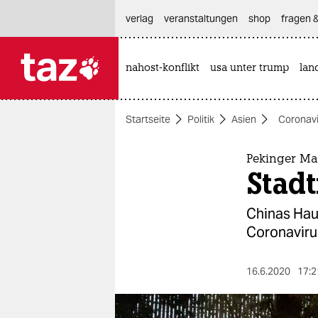
hautnavigation anspringen
hauptinhalt anspringen
footer anspringen
verlag
veranstaltungen
shop
fragen &
nahost-konflikt
usa unter trump
lan

taz zahl ich
taz zahl ich
Startseite
Politik
Asien
Coronavi
themen
politik
Pekinger Mar
Stad
öko
Chinas Hau
gesellschaft
Coronaviru
kultur
16.6.2020
17:2
sport