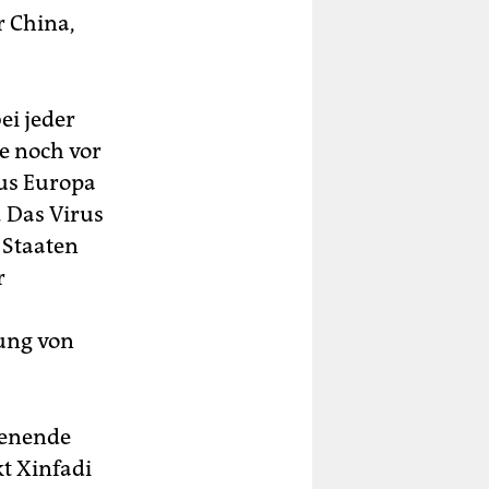
r China,
ei jeder
e noch vor
aus Europa
. Das Virus
 Staaten
r
ung von
henende
t Xinfadi