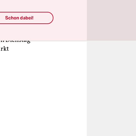
st zum
Chinas
Schon dabei!
schließlich
n letzten
am Dienstag
arkt