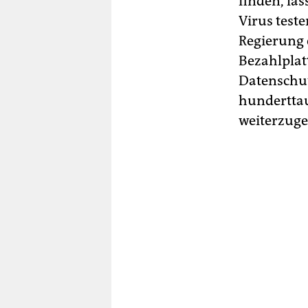
finden, la
Virus teste
Regierung 
Bezahlplat
Datenschu
hunderttau
weiterzuge