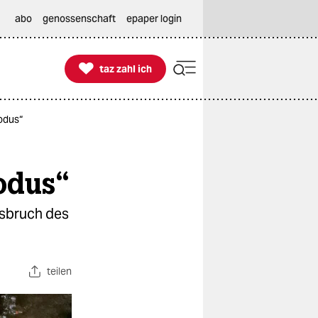
abo
genossenschaft
epaper login

taz zahl ich
taz zahl ich
odus“
odus“
usbruch des
teilen