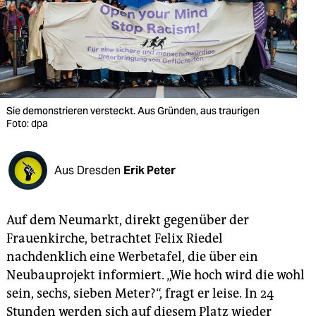
berlin
nord
wahrheit
verlag
Sie demonstrieren versteckt. Aus Gründen, aus traurigen
verlag
Foto: dpa
veranstaltungen
Aus Dresden
Erik Peter
shop
fragen & hilfe
Auf dem Neumarkt, direkt gegenüber der
unterstützen
Frauenkirche, betrachtet Felix Riedel
nachdenklich eine Werbetafel, die über ein
abo
Neubauprojekt informiert. „Wie hoch wird die wohl
genossenschaft
sein, sechs, sieben Meter?“, fragt er leise. In 24
Stunden werden sich auf diesem Platz wieder