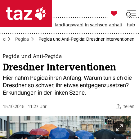

taz zahl ich
niedrigwasser
rente
landtagswahl in sachsen-anhalt
hybri

taz zahl ich
and
Pegida
Pegida und Anti-Pegida: Dresdner Interventionen
taz zahl ich
themen
Pegida und Anti-Pegida
Dresdner Interventionen
politik
Hier nahm Pegida ihren Anfang. Warum tun sich die
öko
Dresdner so schwer, ihr etwas entgegenzusetzen?
Erkundungen in der linken Szene.
gesellschaft
15.10.2015
11:27 Uhr
teilen
kultur
sport