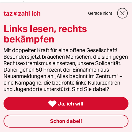
Helmut Janschke
HJ
taz
zahl ich
16.10.2015
,
17:06 Uhr
Gerade nicht

@TinTim:
Links lesen, rechts
TINTIM mein lieber Kumpel. Hast su
schon mal einen Nazi getroffen der
bekämpfen
kein Antisemit war? Und mal ehrlich,
unterscheidet ein Nazi zwischen
Mit doppelter Kraft für eine offene Gesellschaft!
Arabern, Türken, Schwarzafrikanern
Besonders jetzt brauchen Menschen, die sich gegen
und Juden? Der blöde Rassist bleibt
Rechtsextremismus einsetzen, unsere Solidarität.
immer ein blöder Rassist.
Daher gehen 50 Prozent der Einnahmen aus
Neuanmeldungen an „Alles beginnt im Zentrum“ –
eine Kampagne, die bedrohte linke Kulturzentren
und Jugendorte unterstützt. Sind Sie dabei?
Hermann Wollner
HW
15.10.2015
,
18:28 Uhr

Ja, ich will
Silvio LANG lief 1990 noch in Sepplhosen durch
Lauchhammer und behauptet dennoch,
Dresden habe "eine DDR-Vergangenheit ohne
Schon dabei!
Ausländer". Da kann ich nur kichern. Wir hatten
an der TUD tausende ausländische Studenten;