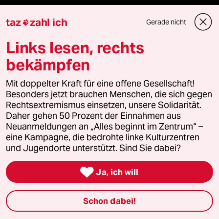
taz
zahl ich
Podcast
Gerade nicht

Links lesen, rechts
bundestalk
bekämpfen
fernverbindung
Mit doppelter Kraft für eine offene Gesellschaft!
Besonders jetzt brauchen Menschen, die sich gegen
klima update°
Rechtsextremismus einsetzen, unsere Solidarität.
Daher gehen 50 Prozent der Einnahmen aus
Mauerecho
Neuanmeldungen an „Alles beginnt im Zentrum“ –
eine Kampagne, die bedrohte linke Kulturzentren
und Jugendorte unterstützt. Sind Sie dabei?
Freie Rede

Ja, ich will
reingehen
Schon dabei!
Newsletter