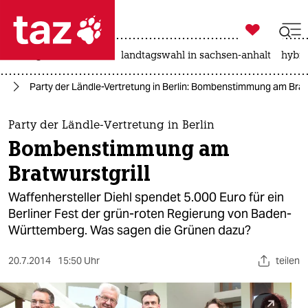

taz zahl ich
niedrigwasser
rente
landtagswahl in sachsen-anhalt
hybri

taz zahl ich
nd
Party der Ländle-Vertretung in Berlin: Bombenstimmung am Bratw
taz zahl ich
themen
Party der Ländle-Vertretung in Berlin
Bombenstimmung am
politik
Bratwurstgrill
öko
Waffenhersteller Diehl spendet 5.000 Euro für ein
Berliner Fest der grün-roten Regierung von Baden-
gesellschaft
Württemberg. Was sagen die Grünen dazu?
kultur
20.7.2014
15:50 Uhr
teilen
sport