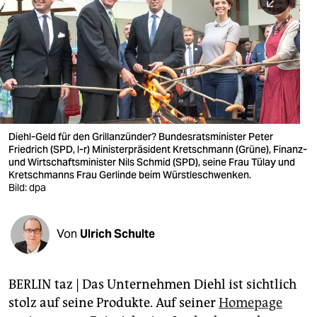
berlin
nord
wahrheit
verlag
verlag
Diehl-Geld für den Grillanzünder? Bundesratsminister Peter
Friedrich (SPD, l-r) Ministerpräsident Kretschmann (Grüne), Finanz-
veranstaltungen
und Wirtschaftsminister Nils Schmid (SPD), seine Frau Tülay und
Kretschmanns Frau Gerlinde beim Würstleschwenken.
shop
Bild: dpa
fragen & hilfe
Von
Ulrich Schulte
unterstützen
abo
BERLIN taz | Das Unternehmen Diehl ist sichtlich
genossenschaft
stolz auf seine Produkte. Auf seiner
Homepage