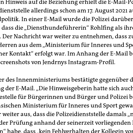
n Hinweis auf die Beziehung erhielt die E-Mail-Po
dienststelle allerdings schon am 17. August 2021 a
litik. In einer E-Mail wurde die Polizei darübe
, dass die „Diensthundeführerin“ Rohlfing als ih
. Der Nachricht war weiter zu entnehmen, dass z
Herren aus dem „Ministerium für Inneres und Spo
cher Kontakt“ erfolgt war. Im Anhang der E-Mail 
Screenshots von Jendrnys Instagram-Profil.
er des Innenministeriums bestätigte gegenüber d
g der E-Mail. „Die Hinweisgeberin hatte sich auch
stelle für Bürgerinnen und Bürger und Polizei 
sischen Ministerium für Inneres und Sport gewa
 weiter aus, dass die Polizeidienststelle damals „
der Prüfung anhand der seinerzeit vorliegenden
n“ habe, dass „kein Fehlverhalten der Kollegin vo