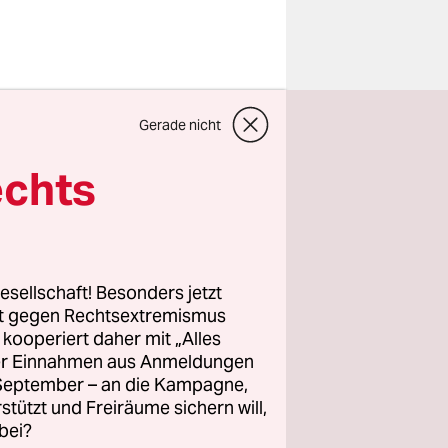
 als
Gerade nicht
emismus
wurf gegen
echts
nn die
 Woche auf
inem
des
esellschaft! Besonders jetzt
z vorliegt,
rt gegen Rechtsextremismus
z kooperiert daher mit „Alles
h die
ller Einnahmen aus Anmeldungen
. September – an die Kampagne,
rstützt und Freiräume sichern will,
na Jendrny
bei?