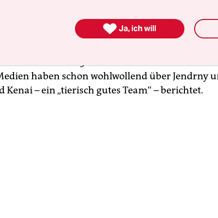
eziehung mit Jannik Rohlfing ist – einem Rechtse
t Kommissarin bei der Hundestaffel in Hannover. 

Ja, ich will
tagram-Polizist:innen“, mit denen ihre Dienststel
hes Image für die Polizei aufbauen möchte. Die 
em Netzwerk fast 8.500 Follower:innen. Auch etlic
Medien haben schon wohlwollend über Jendrny u
Kenai – ein „tierisch gutes Team“ – berichtet.