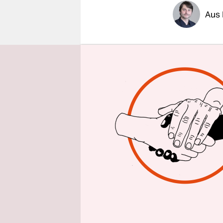
epaper login
Aus
Niedersach
jemand, d
pflegt
– au
eine Polizi
Pressestel
eine Anfra
Rechtsextre
Fehlverhalt
legt jedoc
Polizei sc
Am Freitag