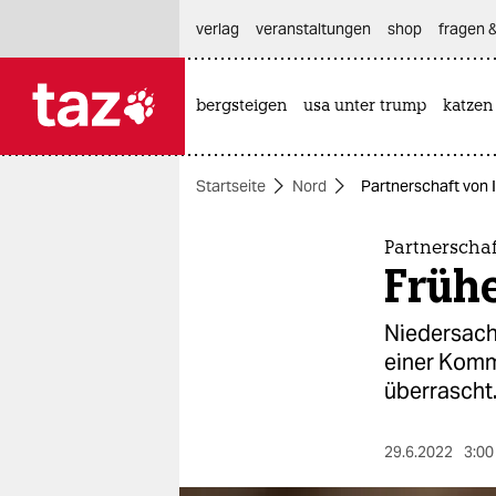
hautnavigation anspringen
hauptinhalt anspringen
footer anspringen
verlag
veranstaltungen
shop
fragen &
bergsteigen
usa unter trump
katzen

taz zahl ich
taz zahl ich
Startseite
Nord
Partnerschaft von I
themen
politik
Partnerschaf
Früh
öko
Niedersach
gesellschaft
einer Komm
überrascht
kultur
sport
29.6.2022
3:00