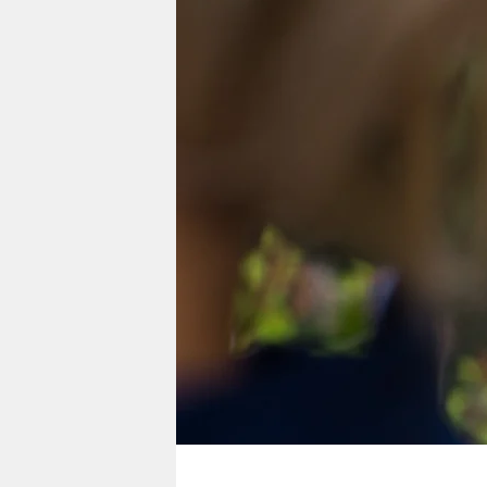
berlin
nord
wahrheit
verlag
verlag
veranstaltungen
shop
fragen & hilfe
unterstützen
abo
genossenschaft