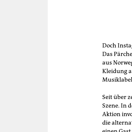
Doch Insta
Das Pärche
aus Norweg
Kleidung 
Musiklabel
Seit über 
Szene. In d
Aktion inv
die altern
einen Gast