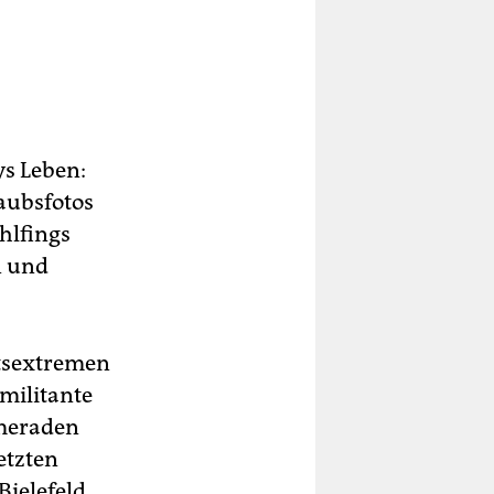
ys Leben:
aubsfotos
hlfings
n und
htsextremen
 militante
ameraden
etzten
Bielefeld