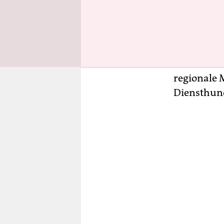
in einer B
Jendrny is
zu den „Ins
sympathisc
hatte in d
regionale 
Diensthund 