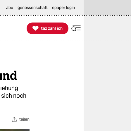
abo
genossenschaft
epaper login

taz zahl ich
taz zahl ich
und
ziehung
 sich noch
teilen