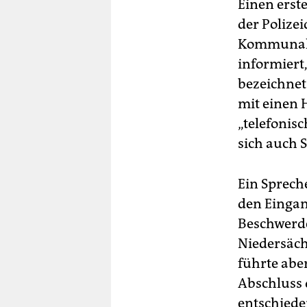
Einen erste
der Polizei
Kommunalpo
informiert
bezeichnet
mit einen 
„telefonis
sich auch 
Ein Sprech
den Eingan
Beschwerde
Niedersäch
führte aber
Abschluss 
entschiede