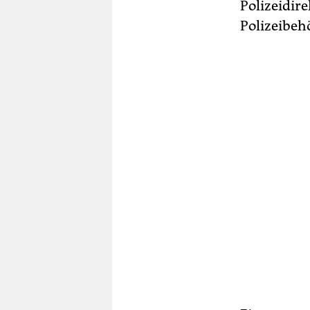
Polizeidir
Polizeibehö