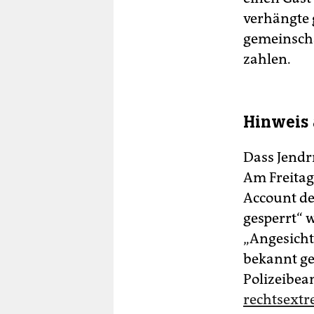
verhängte 
gemeinscha
zahlen.
Hinweis 
Dass Jendr
Am Freitag 
Account der
gesperrt“ w
„Angesicht
bekannt ge
Polizeibea
rechtsextr