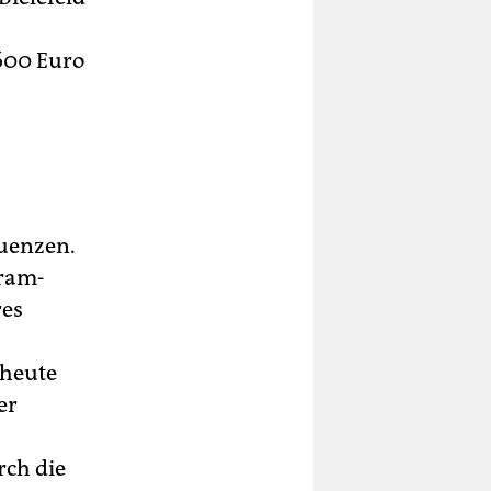
600 Euro
quenzen.
gram-
res
 heute
er
rch die