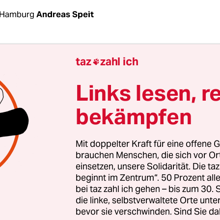
 Hamburg
Andreas Speit
sens Innenminister Boris Pistorius gibt sich gern
taz
zahl ich

er
keine Zurückhaltung beim Thema Rechtsextr
ch nicht innerhalb der eigenen Behörde. Der Vor
Links lesen, r
stin aus Hannover wirft allerdings Fragen auf. De
bekämpfen
le des Innenministeriums antwortete vergangene
ge der taz zu einer Polizeikommissarin, die mit e
men liiert sein soll, dass erst jetzt der „Verdacht 
Mit doppelter Kraft für eine offene G
ens“ bekannt geworden sei. Eine E-Mail, die der ta
brauchen Menschen, die sich vor O
einsetzen, unsere Solidarität. Die ta
h nahe, dass sowohl das Innenministerium als auc
beginnt im Zentrum“. 50 Prozent a
hon länger davon gewusst haben müssen.
bei taz zahl ich gehen – bis zum 30
die linke, selbstverwaltete Orte unte
 hatte die
taz berichtet
, dass die Kommissarin An
bevor sie verschwinden. Sind Sie da