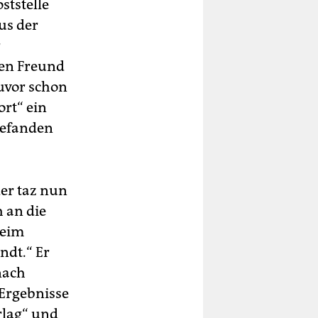
ststelle
us der
r
ren Freund
uvor schon
rt“ ein
befanden
er taz nun
 an die
beim
ndt.“ Er
nach
 Ergebnisse
rlag“ und