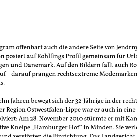
gram offenbart auch die andere Seite von Jendrn
n posiert auf Rohlfings Profil gemeinsam für Url
en und Dänemark. Auf den Bildern fällt auch Ro
auf – darauf prangen rechtsextreme Modemarke
s.
zehn Jahren bewegt sich der 32-Jährige in der rec
er Region Ostwestfalen-Lippe war er auch in eine
olviert: Am 28. November 2010 stürmte er mit K
ative Kneipe „Hamburger Hof“ in Minden. Sie verl
 und zerstörten die Einrichtung. Das Landgericht 