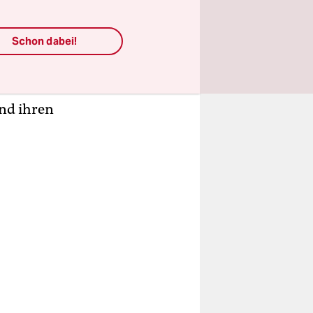
xtremen.
Sie gehört
Schon dabei!
le ein
29-Jährige
he
nd ihren